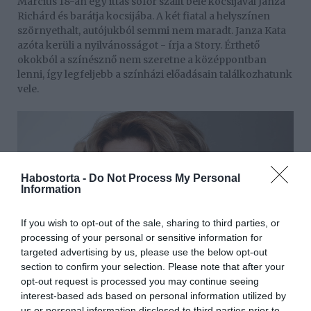
Március 18-án egy ittas sofőr szállt bele kocsijával Janza
Richárd és barátja kocsijába. A két fiatal a helyszínen
szörnyethalt, autójukból semmi nem maradt. Janza Kata
azóta kerüli a nyilvánosságot - írja a Story. Érthető
okokból a színésznő nem szeretne a középpontban
lenni, így legfeljebb a színházi előadásain találkozhatunk
vele.
Habostorta -
Do Not Process My Personal
Information
If you wish to opt-out of the sale, sharing to third parties, or
processing of your personal or sensitive information for
targeted advertising by us, please use the below opt-out
section to confirm your selection. Please note that after your
opt-out request is processed you may continue seeing
interest-based ads based on personal information utilized by
A tragikus hirtelenséggel elhunyt 21 éves kajakos halála
us or personal information disclosed to third parties prior to