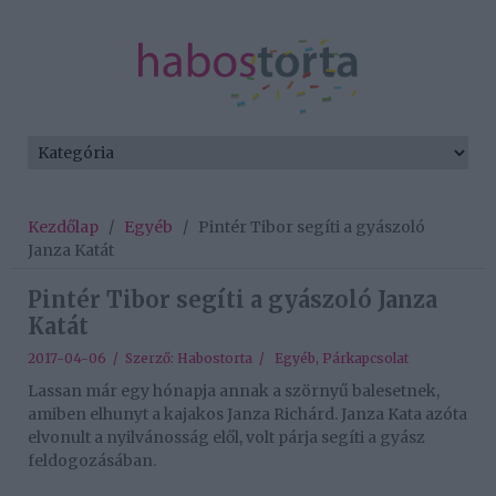
Kezdőlap
/
Egyéb
/
Pintér Tibor segíti a gyászoló
Janza Katát
Pintér Tibor segíti a gyászoló Janza
Katát
2017-04-06 / Szerző:
Habostorta
/
Egyéb
,
Párkapcsolat
Lassan már egy hónapja annak a szörnyű balesetnek,
amiben elhunyt a kajakos Janza Richárd. Janza Kata azóta
elvonult a nyilvánosság elől, volt párja segíti a gyász
feldogozásában.