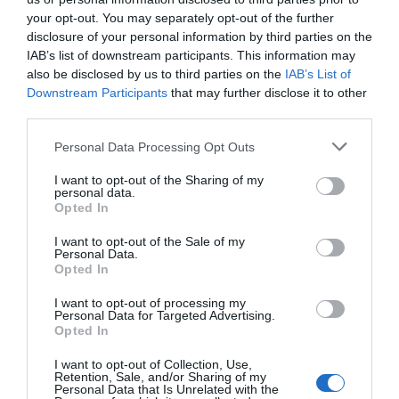
nem csak őt, de lányát is szíven ütötte. Így nem volt
your opt-out. You may separately opt-out of the further
kérdés Pintér Tibor, Kata volt párja és lányának apja
disclosure of your personal information by third parties on the
számára, hogy segítsen nekik feldolgozni a veszteséget.
IAB’s list of downstream participants. This information may
Pintér a lapnak tett nyilatkozatában arról beszélt, hogy
also be disclosed by us to third parties on the
IAB’s List of
kiáll és segít most szerettein, majd hozzátette, hogy a
Downstream Participants
that may further disclose it to other
felelőtlen ittas sofőröket a vezetéstől azzal tántorítaná el,
third parties.
hogy megmutatja nekik, hogy tud a fájdalom szétszedni
egy egész családot.
Please note that this website/app uses one or more Google
Personal Data Processing Opt Outs
services and may gather and store information including but
Forrás: Blikk
not limited to your visit or usage behaviour. You may click to
I want to opt-out of the Sharing of my
personal data.
grant or deny consent to Google and its third-party tags to
Opted In
Megosztás:
Facebook
Twitter
Pinterest
use your data for below specified purposes in below Google
consent section.
I want to opt-out of the Sale of my
Personal Data.
Címkék:
Pintér Tibor
,
segítség
,
Janza Kata
,
gyász
Opted In
feldolgozás
I want to opt-out of processing my
Personal Data for Targeted Advertising.
Korábbi bejegyzések
Következő bejegyzés
Opted In
I want to opt-out of Collection, Use,
Retention, Sale, and/or Sharing of my
HASONLÓ BEJEGYZÉSEK
Personal Data that Is Unrelated with the