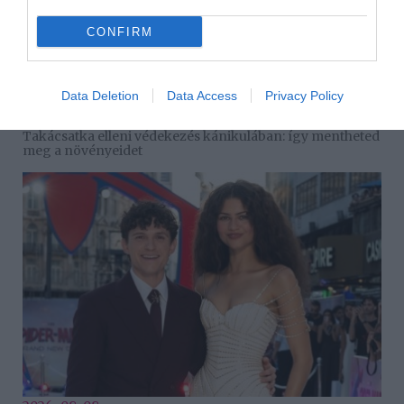
CONFIRM
Data Deletion
Data Access
Privacy Policy
2026-08-08.
Takácsatka elleni védekezés kánikulában: így mentheted
meg a növényeidet