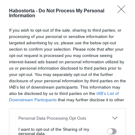
összeköltözésről, de már akkor elmondta, ez igazából
Habostorta -
Do Not Process My Personal
egy tesztüzemmód.
Information
– Lakva ismerszik meg az ember, tartja a mondás, és én
hiszem, hogy valóban csak így derülnek ki azok a
If you wish to opt-out of the sale, sharing to third parties, or
dolgok, amelyek fontosak egy kapcsolatban. Ha nem
processing of your personal or sensitive information for
tudtok együtt élni, akkor nem fog működni – nyilatkozta
targeted advertising by us, please use the below opt-out
akkor Esztergályos Patrik, a Dancing with the Stars
section to confirm your selection. Please note that after your
augusztusi sajtótájékoztatóján pedig a nyíregyházi
opt-out request is processed you may continue seeing
születésű Pap Dorci vallotta be: nem szeret a fővárosban
interest-based ads based on personal information utilized by
élni.
us or personal information disclosed to third parties prior to
your opt-out. You may separately opt-out of the further
disclosure of your personal information by third parties on the
Megosztás:
Facebook
Twitter
Pinterest
IAB’s list of downstream participants. This information may
also be disclosed by us to third parties on the
IAB’s List of
Downstream Participants
that may further disclose it to other
Címkék:
Exatlon
,
Dancing with the Stars
,
third parties.
Esztergályos Patrik
,
Pap Dorci
Please note that this website/app uses one or more Google
Personal Data Processing Opt Outs
Korábbi bejegyzések
Következő bejegyzés
services and may gather and store information including but
not limited to your visit or usage behaviour. You may click to
I want to opt-out of the Sharing of my
personal data.