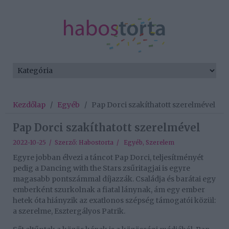
Kezdőlap
/
Egyéb
/
Pap Dorci szakíthatott szerelmével
Pap Dorci szakíthatott szerelmével
2022-10-25 / Szerző:
Habostorta
/
Egyéb
,
Szerelem
Egyre jobban élvezi a táncot Pap Dorci, teljesítményét
pedig a Dancing with the Stars zsűritagjai is egyre
magasabb pontszámmal díjazzák. Családja és barátai egy
emberként szurkolnak a fiatal lánynak, ám egy ember
hetek óta hiányzik az exatlonos szépség támogatói közül:
a szerelme, Esztergályos Patrik.