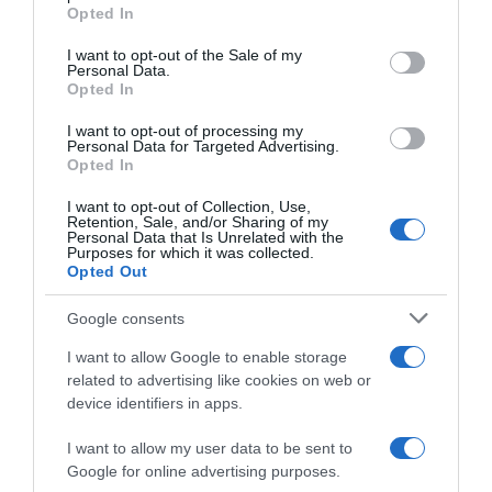
grant or deny consent to Google and its third-party tags to
Opted In
HASONLÓ BEJEGYZÉSEK
use your data for below specified purposes in below Google
consent section.
I want to opt-out of the Sale of my
Personal Data.
Opted In
I want to opt-out of processing my
Personal Data for Targeted Advertising.
Opted In
I want to opt-out of Collection, Use,
Retention, Sale, and/or Sharing of my
Personal Data that Is Unrelated with the
Purposes for which it was collected.
Opted Out
Google consents
2026-08-10.
I want to allow Google to enable storage
Hogyan keltsd fel a figyelmet a társkereső profiloddal?
related to advertising like cookies on web or
device identifiers in apps.
I want to allow my user data to be sent to
Google for online advertising purposes.