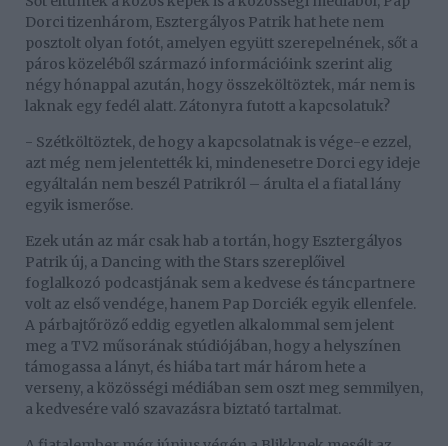
Sőt eltűntek a közös képek is a közösségi médiából, Pap
Dorci tizenhárom, Esztergályos Patrik hat hete nem
posztolt olyan fotót, amelyen együtt szerepelnének, sőt a
páros közeléből származó információink szerint alig
négy hónappal azután, hogy összeköltöztek, már nem is
laknak egy fedél alatt. Zátonyra futott a kapcsolatuk?
- Szétköltöztek, de hogy a kapcsolatnak is vége-e ezzel,
azt még nem jelentették ki, mindenesetre Dorci egy ideje
egyáltalán nem beszél Patrikról – árulta el a fiatal lány
egyik ismerőse.
Ezek után az már csak hab a tortán, hogy Esztergályos
Patrik új, a Dancing with the Stars szereplőivel
foglalkozó podcastjának sem a kedvese és táncpartnere
volt az első vendége, hanem Pap Dorciék egyik ellenfele.
A párbajtőröző eddig egyetlen alkalommal sem jelent
meg a TV2 műsorának stúdiójában, hogy a helyszínen
támogassa a lányt, és hiába tart már három hete a
verseny, a közösségi médiában sem oszt meg semmilyen,
a kedvesére való szavazásra biztató tartalmat.
A fiatalember még június végén a Blikknek mesélt az