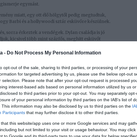
megismerje egymást.
semény miatt, egy ott élő hölgytől pedig megtudtuk,
hogy Barbi és a hollywoodi sztár esküvőre készülnek.
s, sorra érkeztek a vendégek. Dylan családja is jó
juk, kicsivel több mint százfős, meghitt esküvőt
os.
a -
Do Not Process My Personal Information
az informátor feltételezései helytállóak, a
ég készültek el a vendégházak, amik 100-120 fő
to opt-out of the sale, sharing to third parties, or processing of your per
vel Barbi családjának tulajdonában áll a birtok, így
formation for targeted advertising by us, please use the below opt-out s
gek elszállásolásáért sem kellett fizetniük. Az sem volt
r selection. Please note that after your opt-out request is processed y
rtartásvezető elé Barbarát.
eing interest-based ads based on personal information utilized by us or
on legyen az esküvő, a szüleim megölnének" –
disclosed to third parties prior to your opt-out. You may separately opt-
úban a modell.
losure of your personal information by third parties on the IAB’s list of
. This information may also be disclosed by us to third parties on the
IA
ta alkotnak egy párt. Jóllehet, az amerikai színésznek
Participants
that may further disclose it to other third parties.
 sokáig ellenállt az udvarlásnak, Dylannak végül
séget.
 that this website/app uses one or more Google services and may gath
including but not limited to your visit or usage behaviour. You may click 
színész arról is beszélt, hogy közös szenvedélyük, a
 to Google and its third-party tags to use your data for below specifi