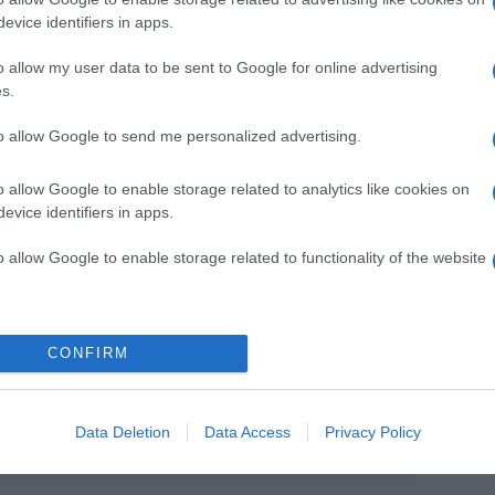
gy alig két évvel később a mesés környezetben
evice identifiers in apps.
avaly szeptemberben viszont megtörtént a lánykérés,
z Instagram-oldalán. Az amerikai újságnak adott
o allow my user data to be sent to Google for online advertising
hét hónapig tartogatta a gyűrűt, míg feltette a nagy
s.
t a modell számára, aki tudta, hogy a színésszel
to allow Google to send me personalized advertising.
menés miatt. Azt hiszem, az eljegyzés jobban
o allow Google to enable storage related to analytics like cookies on
 az embernek van ideje felkészülni a lánykérésre –
evice identifiers in apps.
 mielőtt feltette a kérdést –, de számomra akkor és ott
tudtam, hogy feleségül akarok menni hozzá, de ez egy
o allow Google to enable storage related to functionality of the website
i.
Pinterest
CONFIRM
ylan Sprouse
,
boldogító igen
,
Cegléd
,
birtok
,
Data Deletion
Data Access
Privacy Policy
Következő bejegyzés