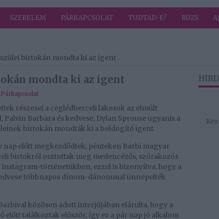
SZERELEM
PÁRKAPCSOLAT
TUDTAD-E?
RÚZS
A
szülei birtokán mondta ki az igent
rtokán mondta ki az igent
HIRD
,
Párkapcsolat
tek részesei a ceglédberceli lakosok az elmúlt
 Palvin Barbara és kedvese, Dylan Sprouse ugyanis a
leinek birtokán mondták ki a boldogító igent.
y nap előtt megkezdődtek; pénteken Barbi magyar
celi birtokról osztottak meg medencézős, szórakozós
tő Instagram-történetükben, ezzel is bizonyítva, hogy a
 kedvese többnapos dínom-dánommal ünnepelték
bival közösen adott interjújában elárulta, hogy a
ő előtt találkoztak először, így ez a pár nap jó alkalom