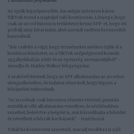
1. Kontúrozás fényvédővel
Az egyik legnépszerűbb, ám mégis szörnyen káros
TikTok-trend a naptejjel való kontúrozás. Lényege, hogy
csak az arcod bizonyos területeire kensz SPF-et, hogy ott
próbálj meg lebarnulni, ahol normál esetben bronzosítót
használnál.
"Bár csábító a vágy, hogy természetes módon érjük el a
kontúros kinézetet, ez a TikTok szépségtrend komoly
aggályokkal jár a bőr és az egészség szempontjából" -
mondja dr. Hayley Walker bőrgyógyász.
A szakértő kiemeli, hogy az SPF alkalmazása az arcodon
elengedhetetlen, és tudatos része kell, hogy legyen a
bőrápolási rutinodnak.
"Az arcodnak csak bizonyos részeire történő, pusztán
esztétikai célú alkalmazása veszélyes, és sérülésekhez
vezethet, beleértve a leégést is, ami károsíthatja a bőrödet
és növelheti a bőrrák kockázatát" - teszi hozzá.
Tehát ha kontúrozni szeretnél, maradj továbbra is a jól