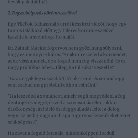
bevált palettáidnál.
2. Fogszabályozás körömreszelővel
Egy TikTok-felhasználó arról készített videót, hogy egy
fontos találkozó előtt egy filléres körömreszelővel
igazítja ki a szemfoga formáját.
Dr. Zainab Mackie fogorvos nem győzi hangsúlyozni,
hogy ez mennyire káros: "Amikor reszeled a körmeidet,
azok visszanőnek, de a fogad nem fog visszanőni, és ez
nagy probléma lehet... főleg, ha túl sokat veszel le."
"Ez az egyik legrosszabb TikTok-trend, és semmiképp
sem szabad megpróbálni otthon csinálni."
"Ha leszeded a zománcot, amely segít megvédeni a fog
dentinjét és idegét, és véd a szuvasodás ellen, akkor
érzékenység, irritáció és ideggyulladás lehet a dolog
vége. Ez pedig nagyon drága fogorvosi kezeléseket tehet
szükségessé."
Ha zavar a fogaid formája, mindenképpen fordulj