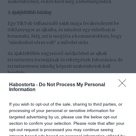
szakemberhez, és kérdezd meg a lehetőségeidről.
3. Ajakfeltöltés házilag
Egy TikTok-felhasználó saját maga fecskendezett be
töltőanyagot az ajkaiba, és mindezt egy videóban is
bemutatta. Még azt is megírta a kommentekben, hogy
"mindenhol véres volt" a művelet után.
Az ajakfeltöltés nagyszerű módja lehet az ajkak
természetes formájának és teltségének fokozására, de
természetesen mindig képzett szakemberek kell
beadnia.
Dr. Ross kiemeli: "Soha senki ne próbáljon meg saját
Habostorta -
Do Not Process My Personal
Information
magának töltőanyagot beadni az ajkába. Ez rendkívül
veszélyes, ha nem ismered az arcizmok, az idegek és az
erek anatómiáját. Akár arcbénulás vagy vakság is
If you wish to opt-out of the sale, sharing to third parties, or
bekövetkezhet, ha rossz helyre juttatod be az anyagot!"
processing of your personal or sensitive information for
targeted advertising by us, please use the below opt-out
4. Kávézaccos arcradír
section to confirm your selection. Please note that after your
opt-out request is processed you may continue seeing
Az otthon elkészített kávés bőrradír lehet, hogy
interest-based ads based on personal information utilized by