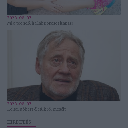
2026-08-07.
Mi a teendő, ha lábgörcsöt kapsz?
2026-08-07.
Koltai Róbert életükről mesélt
HIRDETÉS