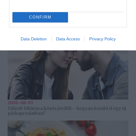
HASONLÓ BEJEGYZÉSEK
CONFIRM
Data Deletion
Data Access
Privacy Policy
2026-08-07.
Túlzott félelem a közös jövőtől – hogyan kerüld el egy új
párkapcsolatban?