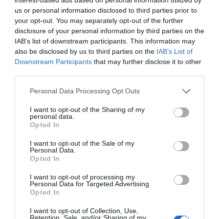
költséghatékony, de olyan szakadásokat okozhat a
us or personal information disclosed to third parties prior to
bőrön, amelyek akár fertőzéshez is vezethetnek.
your opt-out. You may separately opt-out of the further
Bár közel sem olyan veszélyes, mint az ajakfeltöltő
disclosure of your personal information by third parties on the
injekció beadása vagy a saját fogaid reszelése, Dr. Ross
IAB’s list of downstream participants. This information may
szerint a probléma az, hogy a kávézacc "nem sima, ezért
also be disclosed by us to third parties on the
IAB’s List of
a bőr felszakadhat, amikor a kávét a bőrre dörzsölöd, ami
Downstream Participants
that may further disclose it to other
fertőzésekhez, hegesedéshez és vérzéshez vezethet".
third parties.
"Valójában semmilyen előnye nincs ennek a
Please note that this website/app uses one or more Google
Personal Data Processing Opt Outs
használatnak, és mivel számos kávét tartalmazó termék
services and may gather and store information including but
van a polcokon, jobban jársz, ha olyat vásárolsz, ami
not limited to your visit or usage behaviour. You may click to
I want to opt-out of the Sharing of my
personal data.
bőrgyógyászatilag tesztelt és bizonyított".
grant or deny consent to Google and its third-party tags to
Opted In
use your data for below specified purposes in below Google
5. Slugging, vagyis a bőr "elárasztása"
consent section.
I want to opt-out of the Sale of my
Personal Data.
A slugging során az arcot egy zselés anyaggal vonjuk be
Opted In
a hidratáltság fokozása érdekében.
I want to opt-out of processing my
A kezelés során az arcodat egy réteg zselés anyaggal,
Personal Data for Targeted Advertising.
Opted In
például vazelinnel borítod be - jelenleg ez a TikTok
legelterjedtebb trendje.
I want to opt-out of Collection, Use,
Retention, Sale, and/or Sharing of my