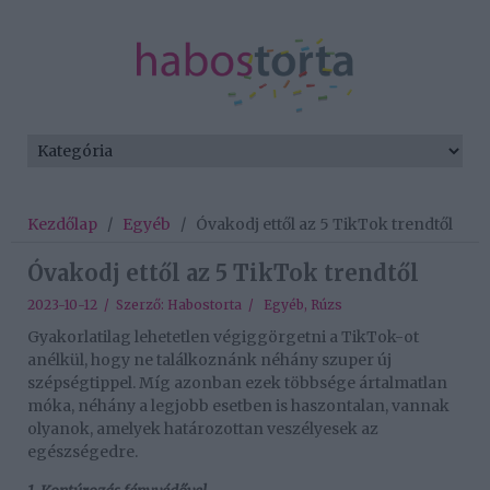
Kezdőlap
/
Egyéb
/
Óvakodj ettől az 5 TikTok trendtől
Óvakodj ettől az 5 TikTok trendtől
2023-10-12 / Szerző:
Habostorta
/
Egyéb
,
Rúzs
Gyakorlatilag lehetetlen végiggörgetni a TikTok-ot
anélkül, hogy ne találkoznánk néhány szuper új
szépségtippel. Míg azonban ezek többsége ártalmatlan
móka, néhány a legjobb esetben is haszontalan, vannak
olyanok, amelyek határozottan veszélyesek az
egészségedre.