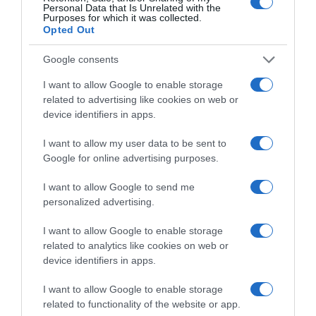
Célja, hogy javítsa a bőr hidratáltságát azáltal, hogy sok
Personal Data that Is Unrelated with the
folyadékot juttat a bőrödbe, miközben a zselé olyan gátat
Purposes for which it was collected.
Opted Out
képez, amely állítólag távol tartja a szennyeződéseket és
baktériumokat.
Google consents
Dr. Ross szerint a módszer "valójában csapdába ejtheti az
I want to allow Google to enable storage
olajat a bőrön belül, és eltömítheti a pórusokat, ami
related to advertising like cookies on web or
pattanásokat eredményezhet, ezért nem mindenkinek
device identifiers in apps.
való".
"Ráadásul a vazelin összetevői kiütést válthatnak ki, és
I want to allow my user data to be sent to
felboríthatják a bőr egyensúlyát, ami rontja a bőr
Google for online advertising purposes.
állapotát".
I want to allow Google to send me
personalized advertising.
Megosztás:
Facebook
Twitter
Pinterest
I want to allow Google to enable storage
related to analytics like cookies on web or
Címkék:
szépség
,
otthon
,
veszélyes
,
TikTok trend
,
device identifiers in apps.
házi tunning
I want to allow Google to enable storage
Korábbi bejegyzések
Következő bejegyzés
related to functionality of the website or app.