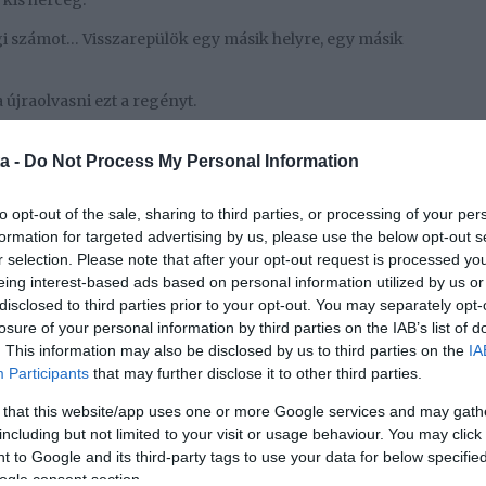
 kis herceg.
i számot… Visszarepülök egy másik helyre, egy másik
 újraolvasni ezt a regényt.
gyező
a -
Do Not Process My Personal Information
zeret olvasni. Tulajdonképpen bármit szívesen
nyeket szereti, amelyek bátran megmutatják az élet és
to opt-out of the sale, sharing to third parties, or processing of your per
 vagy csak egyszerűen a rideg valóságot.
formation for targeted advertising by us, please use the below opt-out s
r selection. Please note that after your opt-out request is processed y
 eddigi élete során a legnagyobb hatással a
eing interest-based ads based on personal information utilized by us or
gy először elolvasta, nem tud elégszer újraolvasni.
disclosed to third parties prior to your opt-out. You may separately opt-
át és azt, ahogyan bemutatja a negyvenes évek
losure of your personal information by third parties on the IAB’s list of
. This information may also be disclosed by us to third parties on the
IA
etei és a szarkazmusa. Nem hiszem, hogy valaha is
Participants
that may further disclose it to other third parties.
k az amerikai irodalomban
 that this website/app uses one or more Google services and may gath
including but not limited to your visit or usage behaviour. You may click 
 to Google and its third-party tags to use your data for below specifi
líd trónján
ogle consent section.