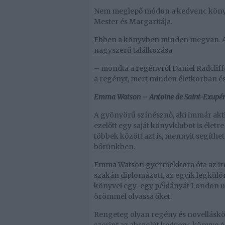
Nem meglepő módon a kedvenc könyv
Mester és Margaritája.
Ebben a könyvben minden megvan. A kép
nagyszerű találkozása
– mondta a regényről Daniel Radcliffe, 
a regényt, mert minden életkorban és
Emma Watson – Antoine de Saint-Exupéry
A gyönyörű színésznő, aki immár akti
ezelőtt egy saját könyvklubot is élet
többek között azt is, mennyit segíth
bőrünkben.
Emma Watson gyermekkora óta az ir
szakán diplomázott, az egyik legkülö
könyvei egy-egy példányát London utc
örömmel olvassa őket.
Rengeteg olyan regény és novellásköt