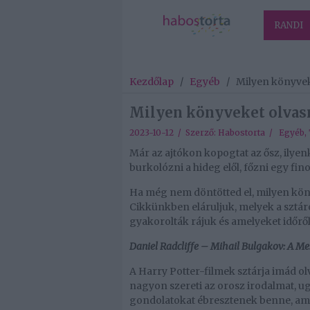
RANDI
Kezdőlap
/
Egyéb
/
Milyen könyvek
Milyen könyveket olvasn
2023-10-12 / Szerző:
Habostorta
/
Egyéb
,
Már az ajtókon kopogtat az ősz, ilyen
burkolózni a hideg elől, főzni egy fino
Ha még nem döntötted el, milyen köny
Cikkünkben eláruljuk, melyek a sztá
gyakorolták rájuk és amelyeket időről 
Daniel Radcliffe – Mihail Bulgakov: A Me
A Harry Potter-filmek sztárja imád ol
nagyon szereti az orosz irodalmat, u
gondolatokat ébresztenek benne, am