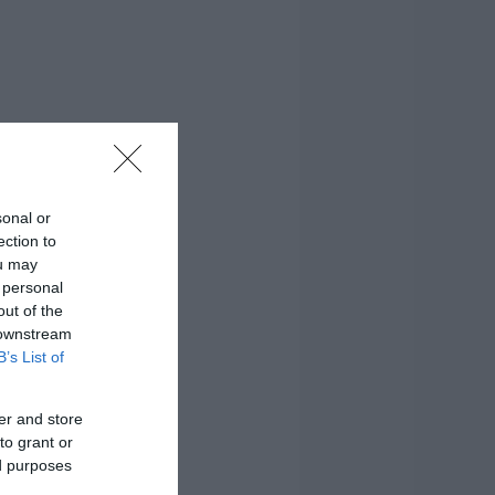
sonal or
ection to
ou may
 personal
out of the
 downstream
B’s List of
er and store
to grant or
ed purposes