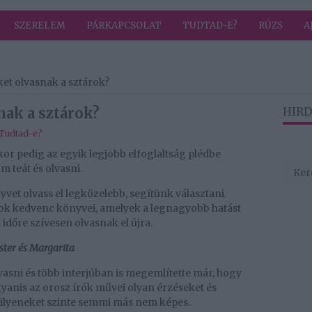
SZERELEM
PÁRKAPCSOLAT
TUDTAD-E?
RÚZS
A
et olvasnak a sztárok?
ak a sztárok?
HIRD
Tudtad-e?
kor pedig az egyik legjobb elfoglaltság plédbe
m teát és olvasni.
vet olvass el legközelebb, segítünk választani.
rok kedvenc könyvei, amelyek a legnagyobb hatást
időre szívesen olvasnak el újra.
ster és Margarita
vasni és több interjúban is megemlítette már, hogy
gyanis az orosz írók művei olyan érzéseket és
ilyeneket szinte semmi más nem képes.