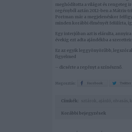
meghódította a világot és rengeteg irod
regényből aztán 2012-ben a Mátrix-tril
Portman már a megjelenéskor felfigyel
minden korábbi élményét felülírta, így
Egy interjúban azt is elárulta, annyir
évekig ezt adta ajándékba a szerettei
Ez az egyik leggyönyörűbb, legszórako
figyelmed
– dicsérte a regényt a színésznő.
Megosztás:
Facebook
Twitter
Címkék:
sztárok
,
ajánló
,
olvasás
,
Korábbi bejegyzések