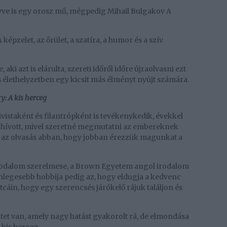
e is egy orosz mű, mégpedig Mihail Bulgakov A
zelet, az őrület, a szatíra, a humor és a szív
aki azt is elárulta, szereti időről időre újraolvasni ezt
 élethelyzetben egy kicsit más élményt nyújt számára.
: A kis herceg
vistaként és filantrópként is tevékenykedik, évekkel
re hívott, mivel szeretné megmutatni az embereknek
et az olvasás abban, hogy jobban érezzük magunkat a
odalom szerelmese, a Brown Egyetem angol irodalom
nlegesebb hobbija pedig az, hogy eldugja a kedvenc
áin, hogy egy szerencsés járókelő rájuk találjon és
et van, amely nagy hatást gyakorolt rá, de elmondása