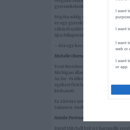
Meghan Markle is imád olvasni, a ked
gyermekeinek is gyakran olvas.
I want t
Régóta odáig vagyok ezért a könyvért,
purpose
ez egy gyerekkönyvnek álcázott, egzis
I want 
rókáról szóló fejezet olyan igazságo
újra fellapozni
I want t
– írta egy korábbi posztjában a könyv
web or d
Michelle Obama – Toni Morrison: Salam
I want t
Toni Morrison Salamon-ének című, 1
or app.
Michigan államban élő afro-amerikai f
Az ön- és útkeresésről szóló történe
egykori first lady azt is elárulta, hog
kiolvasott.
Ez a könyv szerettette meg velem az o
Salamon-ének annyira magával ragado
Natalie Portman – David Mitchell: Felhőa
David Mitchell brit író harmadik regé