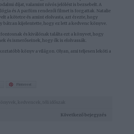
almi díjat, valamint nívós jelölést is bezsebelt. A
ógia és A parfüm rendezői filmet is forgattak. Natalie
t a kötetre és amint elolvasta, azt érezte, hogy
 bátran kijelentette, hogy ez lett a kedvenc könyve.
a fontosnak és kiválónak találta ezt a könyvet, hogy
nek és ismerőseinek, hogy ők is elolvassák.
ztatóbb könyv a világon. Olyan, ami teljesen leköti a
Pinterest
könyvek
,
kedvencek
,
téli időszak
Következő bejegyzés