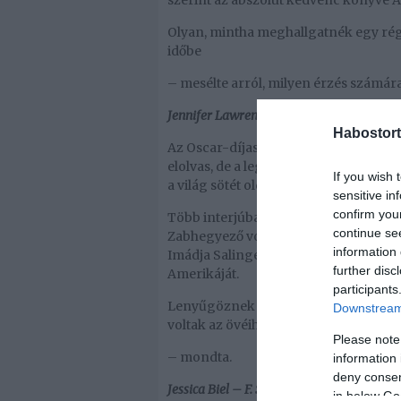
szerint az abszolút kedvenc könyve A
Olyan, mintha meghallgatnék egy rég
időbe
– mesélte arról, milyen érzés számára
Jennifer Lawrence – J. D. Salinger: Zabhe
Habostort
Az Oscar-díjas színésznő is nagyon s
elolvas, de a legjobban azokat a regé
If you wish 
a világ sötét oldalát, a nehézségeket,
sensitive in
confirm you
Több interjúban is elárulta már, hogy
continue se
Zabhegyező volt rá, amelyet azóta, ho
information 
Imádja Salinger szarkasztikus stílus
further disc
Amerikáját.
participants
Lenyűgöznek Salinger társadalmi néz
Downstream 
voltak az övéihez hasonló karaktere
Please note
– mondta.
information 
deny consent
Jessica Biel – F. Scott Fitzgerald: Az éj sze
in below Go