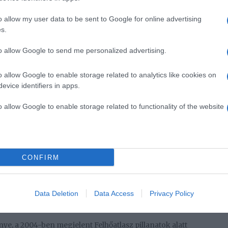
venc könyve pedig A kis herceg, amelyet bizonyára a
o allow my user data to be sent to Google for online advertising
 különösen a rókáért. Akár el is tekintek attól, hogy
s.
ztenciális problémákat feszegető történet. A kis
to allow Google to send me personalized advertising.
t mutat meg nekem mindig, ami miatt érdemes újra és
o allow Google to enable storage related to analytics like cookies on
ről.
evice identifiers in apps.
on-ének
o allow Google to enable storage related to functionality of the website
977-es regénye Macon „Milkman” Dead III, a
érfi életét követi nyomon születésétől felnőttkoráig.
t Michelle Obama abszolút kedvenc könyve. Sőt, az
y ez az egyik első olyan könyv, amelyet elejétől a végéig
CONFIRM
lvasást, amire előtte kényszerként tekintettem. A
tt, hogy abba se bírtam hagyni az olvasását.
Data Deletion
Data Access
Privacy Policy
tlasz
nye, a 2004-ben megjelent Felhőatlasz pillanatok alatt