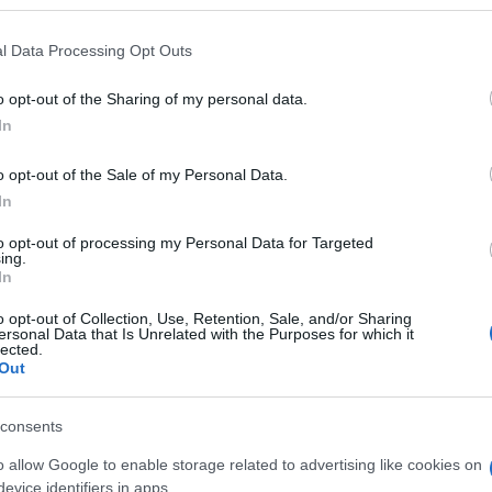
resebb és legkedveltebb művét, A nagy Gatsbyt is
ázadi modernista író egy másik regénye, Az éj szelíd
l Data Processing Opt Outs
ense házasságába enged betekintést, és az emberi
ról, a vágyakról is kegyetlen őszinteséggel mesél.
o opt-out of the Sharing of my personal data.
In
erűen imádom. Tragikus, de azt gondolom, hogy a
, és rájövünk, hogy talán nem is csináljuk olyan
o opt-out of the Sale of my Personal Data.
agyunk
In
s szereti annyira ezt a könyvet.
to opt-out of processing my Personal Data for Targeted
ing.
egy ifjú költőhöz
In
zínésznő is az olvasás szerelmese. Többször is
o opt-out of Collection, Use, Retention, Sale, and/or Sharing
n olyan nap az életében, amikor ne olvasna, sőt a
ersonal Data that Is Unrelated with the Purposes for which it
ndennap el tudna olvasni. Ez Rilke Levelek egy ifjú
lected.
 tíz levelét gyűjtötték össze, amit Franz Xaver
Out
bbek között rámutat arra is, milyen fontos és értékes
consents
ry: A kis herceg
o allow Google to enable storage related to advertising like cookies on
evice identifiers in apps.