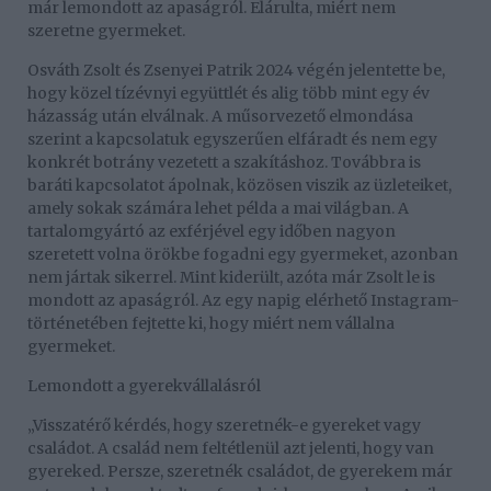
már lemondott az apaságról. Elárulta, miért nem
szeretne gyermeket.
Osváth Zsolt és Zsenyei Patrik 2024 végén jelentette be,
hogy közel tízévnyi együttlét és alig több mint egy év
házasság után elválnak. A műsorvezető elmondása
szerint a kapcsolatuk egyszerűen elfáradt és nem egy
konkrét botrány vezetett a szakításhoz. Továbbra is
baráti kapcsolatot ápolnak, közösen viszik az üzleteiket,
amely sokak számára lehet példa a mai világban. A
tartalomgyártó az exférjével egy időben nagyon
szeretett volna örökbe fogadni egy gyermeket, azonban
nem jártak sikerrel. Mint kiderült, azóta már Zsolt le is
mondott az apaságról. Az egy napig elérhető Instagram-
történetében fejtette ki, hogy miért nem vállalna
gyermeket.
Lemondott a gyerekvállalásról
„Visszatérő kérdés, hogy szeretnék-e gyereket vagy
családot. A család nem feltétlenül azt jelenti, hogy van
gyereked. Persze, szeretnék családot, de gyerekem már