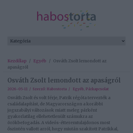
Kezdőlap
/
Egyéb
/
Osváth Zsolt lemondott az
apaságról
Osváth Zsolt lemondott az apaságról
2026-05-11 / Szerző:
Habostorta
/
Egyéb
,
Párkapcsolat
Osváth Zsolt és volt férje, Patrik régóta tervezték a
családalapítást, de Magyarországon a korábbi
jogszabályi változások miatt meleg párként
gyakorlatilag ellehetetlenült számukra az
örökbefogadás. A videós-étteremtulajdonos most
őszintén vallott arról, hogy miután szakított Patrikkal,