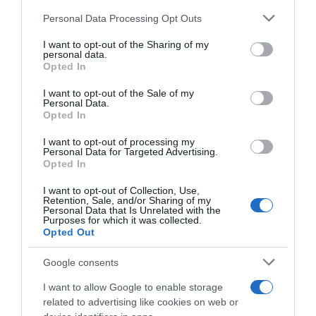
Please note that this website/app uses one or more Google
Personal Data Processing Opt Outs
Címkék:
család
,
apaság
,
lemondás
,
Osváth Zsolt
services and may gather and store information including but
not limited to your visit or usage behaviour. You may click to
I want to opt-out of the Sharing of my
personal data.
Korábbi bejegyzések
Következő bejegyzés
grant or deny consent to Google and its third-party tags to
Opted In
use your data for below specified purposes in below Google
consent section.
I want to opt-out of the Sale of my
Personal Data.
HASONLÓ BEJEGYZÉSEK
Opted In
I want to opt-out of processing my
Personal Data for Targeted Advertising.
Opted In
I want to opt-out of Collection, Use,
Retention, Sale, and/or Sharing of my
Personal Data that Is Unrelated with the
Purposes for which it was collected.
Opted Out
Google consents
I want to allow Google to enable storage
related to advertising like cookies on web or