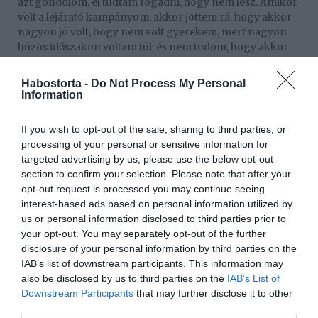
azt gondolom, el tudtam fogadni, hogy nem lesz. Amikor
volt a lejárató kampányom, akkor jöttem rá, hogy akkor
nagyon jó volt, hogy nem volt gyerekem, mert nagyon
húzós időszakon voltam túl, és nem tudom, hogy akkor
mi lett volna... Bármikor beüthet a krach. Tudom, hogy
nem ez alapján kell ítélni, de valamiért én már
Habostorta -
Do Not Process My Personal
elfogadtam ezt az élethelyzetet. Van két csodálatos
Information
keresztgyerekem, az oroszlánrészét a dolgoknak
elviszik a szüleik, én meg majd jól elrontom őket, én
If you wish to opt-out of the sale, sharing to third parties, or
leszek a jó fej nagybácsi, nekem ez bőven elég” –
processing of your personal or sensitive information for
indokolta meg a döntését az influenszer, de nem zárta ki,
targeted advertising by us, please use the below opt-out
hogy a jövőben még változhat a meglátása ebben az
section to confirm your selection. Please note that after your
ügyben.
opt-out request is processed you may continue seeing
interest-based ads based on personal information utilized by
„Változhat, hiszen Patrikkal nagyon sokáig volt ez
us or personal information disclosed to third parties prior to
napirenden, nagyon szerettünk volna örökbe fogadni,
your opt-out. You may separately opt-out of the further
most úgy érzem, hogy nem, pár év múlva meg lehet,
disclosure of your personal information by third parties on the
hogy úgy fogom érezni, hogy igen, egyelőre most nem
IAB’s list of downstream participants. This information may
szeretnék gyereket” – szögezte le Zsolti.
also be disclosed by us to third parties on the
IAB’s List of
Downstream Participants
that may further disclose it to other
Megosztás:
Facebook
Twitter
Pinterest
third parties.