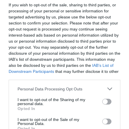
If you wish to opt-out of the sale, sharing to third parties, or
hivatkozva.
processing of your personal or sensitive information for
Forrás: Blikk
targeted advertising by us, please use the below opt-out
section to confirm your selection. Please note that after your
opt-out request is processed you may continue seeing
Megosztás:
Facebook
Twitter
Pinterest
interest-based ads based on personal information utilized by
us or personal information disclosed to third parties prior to
your opt-out. You may separately opt-out of the further
Címkék:
szerelem
,
párkapcsolat
,
összeköltözés
,
disclosure of your personal information by third parties on the
Jennifer Lopez
,
Ben Affleck
IAB’s list of downstream participants. This information may
also be disclosed by us to third parties on the
IAB’s List of
Korábbi bejegyzések
Következő bejegyzés
Downstream Participants
that may further disclose it to other
third parties.
HASONLÓ BEJEGYZÉSEK
Please note that this website/app uses one or more Google
Personal Data Processing Opt Outs
services and may gather and store information including but
not limited to your visit or usage behaviour. You may click to
I want to opt-out of the Sharing of my
personal data.
grant or deny consent to Google and its third-party tags to
Opted In
use your data for below specified purposes in below Google
consent section.
I want to opt-out of the Sale of my
Personal Data.
Opted In