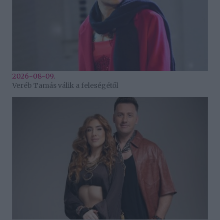
2026-08-09.
Veréb Tamás válik a feleségétől