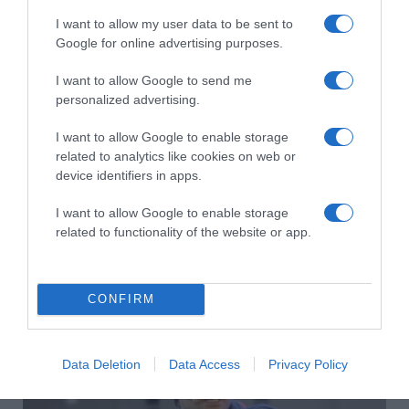
Citromos tiramisu recept limoncellóval
I want to allow my user data to be sent to
Google for online advertising purposes.
I want to allow Google to send me
personalized advertising.
I want to allow Google to enable storage
related to analytics like cookies on web or
device identifiers in apps.
I want to allow Google to enable storage
related to functionality of the website or app.
2026-08-09.
Ha izzadsz, erre a 3 létfontosságú elemre van szükség
CONFIRM
Data Deletion
Data Access
Privacy Policy