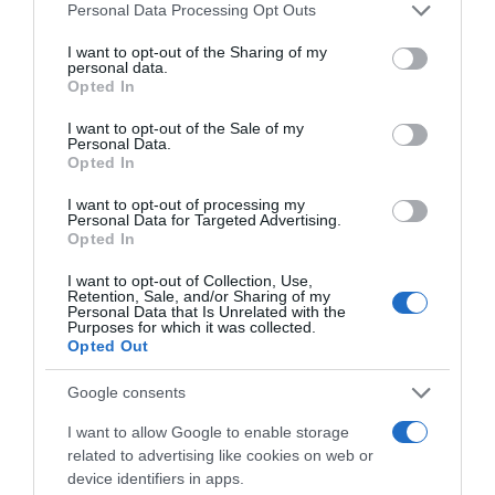
Please note that this website/app uses one or more Google
Personal Data Processing Opt Outs
Címkék:
szerelem
,
párkapcsolat
,
Harry herceg
,
services and may gather and store information including but
Meghan Markle
,
költözés
,
összeköltözés
not limited to your visit or usage behaviour. You may click to
I want to opt-out of the Sharing of my
personal data.
grant or deny consent to Google and its third-party tags to
Opted In
Korábbi bejegyzések
Következő bejegyzés
use your data for below specified purposes in below Google
consent section.
I want to opt-out of the Sale of my
Personal Data.
Opted In
HASONLÓ BEJEGYZÉSEK
I want to opt-out of processing my
Personal Data for Targeted Advertising.
Opted In
I want to opt-out of Collection, Use,
Retention, Sale, and/or Sharing of my
Personal Data that Is Unrelated with the
Purposes for which it was collected.
Opted Out
Google consents
I want to allow Google to enable storage
related to advertising like cookies on web or
device identifiers in apps.
2026-08-09.