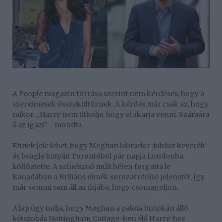
A People magazin forrása szerint nem kérdéses, hogy a
szerelmesek összeköltöznek. A kérdés már csak az, hogy
mikor. „Harry nem titkolja, hogy el akarja venni. Számára
ő az igazi” - mondta.
Ennek jele lehet, hogy Meghan labrador-juhász keverék
és beagle kutyáit Torontóból pár napja Londonba
költöztette. A színésznő múlt héten forgatta le
Kanadában a Briliáns elmék sorozat utolsó jelenetét, így
már semmi sem áll az útjába, hogy csomagoljon.
A lap úgy tudja, hogy Meghan a palota birtokán álló
kétszobás Nottingham Cottage-ben élő Harry-hez