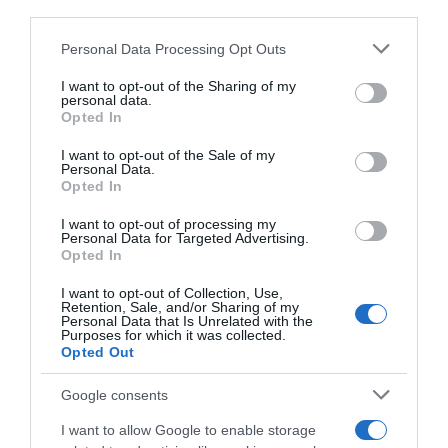
third parties.
Megosztás:
Facebook
Twitter
Pinterest
Please note that this website/app uses one or more Google
Personal Data Processing Opt Outs
services and may gather and store information including but
not limited to your visit or usage behaviour. You may click to
I want to opt-out of the Sharing of my
Címkék:
tervek
,
gyerekek
,
új élet
,
otthon
,
öröm
,
personal data.
grant or deny consent to Google and its third-party tags to
Opted In
ház
,
Balogh Edina
use your data for below specified purposes in below Google
consent section.
I want to opt-out of the Sale of my
Korábbi bejegyzések
Következő bejegyzés
Personal Data.
Opted In
I want to opt-out of processing my
HASONLÓ BEJEGYZÉSEK
Personal Data for Targeted Advertising.
Opted In
I want to opt-out of Collection, Use,
Retention, Sale, and/or Sharing of my
Personal Data that Is Unrelated with the
Purposes for which it was collected.
Opted Out
Google consents
I want to allow Google to enable storage