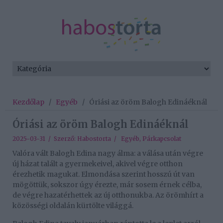
Kezdőlap
/
Egyéb
/
Óriási az öröm Balogh Edináéknál
Óriási az öröm Balogh Edináéknál
2025-03-31 / Szerző:
Habostorta
/
Egyéb
,
Párkapcsolat
Valóra vált Balogh Edina nagy álma: a válása után végre
új házat talált a gyermekeivel, akivel végre otthon
érezhetik magukat. Elmondása szerint hosszú út van
mögöttük, sokszor úgy érezte, már sosem érnek célba,
de végre hazatérhettek az új otthonukba. Az örömhírt a
közösségi oldalán kürtölte világgá.