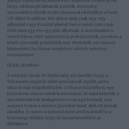
Balogh Edina tavaly januárban rántotta le a leplet arról,
hogy valóban jól láthatták a nézők, és tényleg
szorosabbra fűzték Szabó Simonnal a köteléket a Farm
VIP előző évadában. Bár akkor még csak egy-egy
pillantást vagy érintést lehetett észre venni, mára már
több mint egy éve egy párt alkotnak. A szerelmüket a
Nyerő Páros című műsorban is próbára tették, azonban a
közös gyermek gondolatát már elvetették. Azt viszont
kijelentette, ha Simon megkérné a kezét, szívesen
hozzámenne.
Új ház, új otthon
A sztárpár tavaly év elején még azt mesélte, hogy a
folyamatos ingázás miatt nem laknak együtt, azóta
viszont már összeköltöztek. A főváros közelében, egy
kertvárosi részen vettek kertes házat, de mint kiderült, a
szerelmeseknek Budapesten is van egy bázisuk, ami
nagyon fontos a színész gyerekei miatt, akik ott járnak
iskolába. A csinos színésznő most arról számolt be a
közösségi oldalán, hogy új fejezet kezdődött az
életükben.