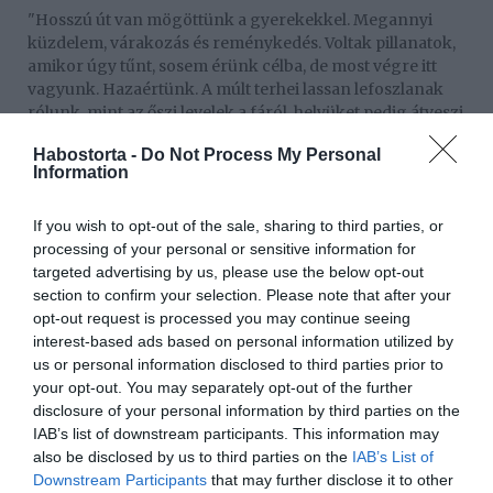
"Hosszú út van mögöttünk a gyerekekkel. Megannyi
küzdelem, várakozás és reménykedés. Voltak pillanatok,
amikor úgy tűnt, sosem érünk célba, de most végre itt
vagyunk. Hazaértünk. A múlt terhei lassan lefoszlanak
rólunk, mint az őszi levelek a fáról, helyüket pedig átveszi
valami új – a lehetőség, hogy tiszta lappal kezdjünk.
Habostorta -
Do Not Process My Personal
Minden egyes lépés, amit idáig tettünk, formált minket,
Information
erősebbé, bölcsebbé tett. Most pedig eljött az idő, hogy
végre belépjünk ebbe az új fejezetbe" - mesélte lelkesen
If you wish to opt-out of the sale, sharing to third parties, or
az új otthonukról és hozzátette:
processing of your personal or sensitive information for
"A falak, melyek körbevesznek minket, nemcsak
targeted advertising by us, please use the below opt-out
téglákból állnak – tele vannak álmokkal, tervekkel, közös
section to confirm your selection. Please note that after your
pillanatokkal, amelyek még csak most születnek meg. Ez
opt-out request is processed you may continue seeing
a hely már nem csak egy ház: otthon. Ahol a reggeli fény
interest-based ads based on personal information utilized by
melegen cirógatja az arcunkat, ahol az eső kopogása
us or personal information disclosed to third parties prior to
biztonságot ad, ahol a nevetés és az összetartozás tölti
your opt-out. You may separately opt-out of the further
meg a tereket. Egy új élet kezdete ez – és mi készen
disclosure of your personal information by third parties on the
állunk rá. (Köszönöm a családomnak, barátaimnak,
IAB’s list of downstream participants. This information may
szerelmemnek a sok támogatást, segítséget!)" -
also be disclosed by us to third parties on the
IAB’s List of
áradozott az édesanya.
Downstream Participants
that may further disclose it to other