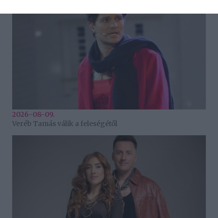
2026-08-09.
Veréb Tamás válik a feleségétől