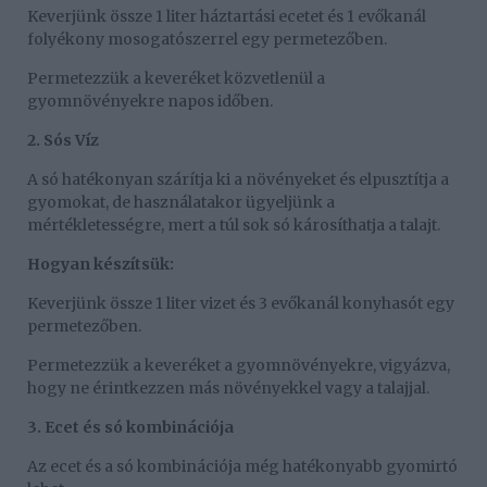
Keverjünk össze 1 liter háztartási ecetet és 1 evőkanál
folyékony mosogatószerrel egy permetezőben.
Permetezzük a keveréket közvetlenül a
gyomnövényekre napos időben.
2. Sós Víz
A só hatékonyan szárítja ki a növényeket és elpusztítja a
gyomokat, de használatakor ügyeljünk a
mértékletességre, mert a túl sok só károsíthatja a talajt.
Hogyan készítsük:
Keverjünk össze 1 liter vizet és 3 evőkanál konyhasót egy
permetezőben.
Permetezzük a keveréket a gyomnövényekre, vigyázva,
hogy ne érintkezzen más növényekkel vagy a talajjal.
3. Ecet és só kombinációja
Az ecet és a só kombinációja még hatékonyabb gyomirtó