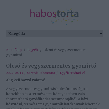
Kezdőlap
/
Egyéb
/
Olcsó és vegyszermentes
gyomirtó
Olcsó és vegyszermentes gyomirtó
2024-04-13 / Szerző:
Habostorta
/
Egyéb
,
Tudtad-e?
Alig kell hozzá valami!
A vegyszermentes gyomirtás kulcsfontosságú a
kertekben és a természetes környezetben való
fenntartható gazdálkodás szempontjából. A házi
készítésű, természetes gyomirtók hatékonyak lehetnek