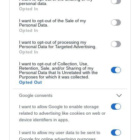
personal data.
grant or deny consent to Google and its third-party tags to
Összegzés
Opted In
use your data for below specified purposes in below Google
A vegyszermentes, házi gyomirtók egyszerűek,
consent section.
I want to opt-out of the Sale of my
környezetbarátak és hatékonyak lehetnek a kert tisztán
Personal Data.
és egészségesen tartásában.
Opted In
Fontos azonban ügyelni arra, hogy ezeket a
I want to opt-out of processing my
Personal Data for Targeted Advertising.
megoldásokat óvatosan alkalmazzuk, különösen az
Opted In
érzékenyebb növények környezetében.
I want to opt-out of Collection, Use,
A természetes gyomirtók segítségével megóvhatjuk
Retention, Sale, and/or Sharing of my
kertünket a vegyszerek ártalmas hatásaitól, miközben
Personal Data that Is Unrelated with the
Purposes for which it was collected.
fenntartjuk a növények egészségét és a talaj természetes
Opted Out
állapotát.
Google consents
Megosztás:
Facebook
Twitter
Pinterest
I want to allow Google to enable storage
related to advertising like cookies on web or
device identifiers in apps.
Címkék:
praktikák
,
otthon
,
kert
,
olcsó
,
gyomirtó
I want to allow my user data to be sent to
Korábbi bejegyzések
Következő bejegyzés
Google for online advertising purposes.