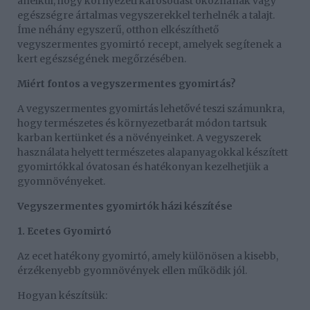
anélkül, hogy környezeti károsodást okoznának vagy
egészségre ártalmas vegyszerekkel terhelnék a talajt.
Íme néhány egyszerű, otthon elkészíthető
vegyszermentes gyomirtó recept, amelyek segítenek a
kert egészségének megőrzésében.
Miért fontos a vegyszermentes gyomirtás?
A vegyszermentes gyomirtás lehetővé teszi számunkra,
hogy természetes és környezetbarát módon tartsuk
karban kertünket és a növényeinket. A vegyszerek
használata helyett természetes alapanyagokkal készített
gyomirtókkal óvatosan és hatékonyan kezelhetjük a
gyomnövényeket.
Vegyszermentes gyomirtók házi készítése
1. Ecetes Gyomirtó
Az ecet hatékony gyomirtó, amely különösen a kisebb,
érzékenyebb gyomnövények ellen működik jól.
Hogyan készítsük: