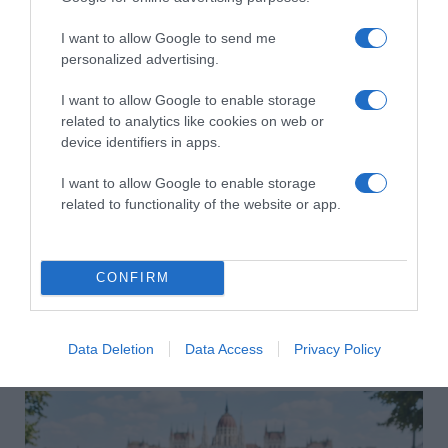
I want to allow Google to send me
HASONLÓ BEJEGYZÉSEK
personalized advertising.
I want to allow Google to enable storage
related to analytics like cookies on web or
device identifiers in apps.
I want to allow Google to enable storage
related to functionality of the website or app.
CONFIRM
2026-08-06.
Data Deletion
Data Access
Privacy Policy
3 ok, amiért egy idősebb nő fiatalabb férfit választ