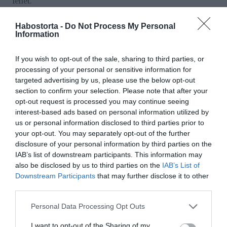
lehet.
Hogyan készítsük:
Habostorta -
Do Not Process My Personal
Information
Keverjünk össze 1 liter háztartási ecetet és 1/4 csésze
konyhasót egy permetezőben.
If you wish to opt-out of the sale, sharing to third parties, or
Adunk hozzá néhány csepp folyékony mosogatószeret,
processing of your personal or sensitive information for
hogy jobban tapadjon a növényekre.
targeted advertising by us, please use the below opt-out
section to confirm your selection. Please note that after your
Permetezzük a keveréket a gyomnövényekre.
opt-out request is processed you may continue seeing
interest-based ads based on personal information utilized by
4. Forró víz
us or personal information disclosed to third parties prior to
A forró víz egy egyszerű, vegyszermentes módszer a
your opt-out. You may separately opt-out of the further
gyomnövények elpusztítására.
disclosure of your personal information by third parties on the
IAB’s list of downstream participants. This information may
Hogyan használjuk:
also be disclosed by us to third parties on the
IAB’s List of
Downstream Participants
that may further disclose it to other
Öntsünk forró vizet (nem forrásban lévő) a gyomokra.
third parties.
Vigyázat: Ügyeljünk arra, hogy ne öntsünk forró vizet
Please note that this website/app uses one or more Google
Personal Data Processing Opt Outs
más növényekre vagy a talajra, mivel ez károsíthatja
services and may gather and store information including but
azokat is.
not limited to your visit or usage behaviour. You may click to
I want to opt-out of the Sharing of my