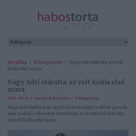
Kezdőlap
/
Párkapcsolat
/
Nagy Adri elárulta: ez volt
kisfia első szava
Nagy Adri elárulta: ez volt kisfia első
szava
2019-08-01 / Szerző:
Habostorta
/
Párkapcsolat
Nagy Adri kisfia már egyéves. Beni nagyon élénk gyerek,
már szalad, s elkezdett beszélni is. Az énekesnő elárulta,
mi volt kisfia első szava.