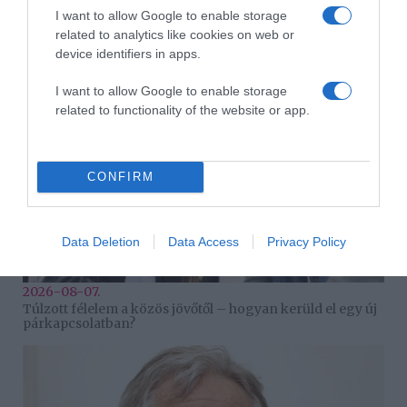
I want to allow Google to enable storage
2026-08-08.
related to analytics like cookies on web or
Béres Alexandra Portugáliában kalandozott
device identifiers in apps.
I want to allow Google to enable storage
related to functionality of the website or app.
CONFIRM
Data Deletion
Data Access
Privacy Policy
2026-08-07.
Túlzott félelem a közös jövőtől – hogyan kerüld el egy új
párkapcsolatban?