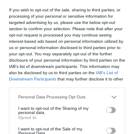
– Nagyon mozgalmas nyarunk van Benivel, pedig anno
azt gondoltam, csak mostanában kezd majd el járni.
If you wish to opt-out of the sale, sharing to third parties, or
Ehelyett már együtt homokozunk, focizunk és
processing of your personal or sensitive information for
kergetőzünk – mondta.
targeted advertising by us, please use the below opt-out
section to confirm your selection. Please note that after your
Forrás: Blikk
opt-out request is processed you may continue seeing
interest-based ads based on personal information utilized by
Megosztás:
Facebook
Twitter
Pinterest
us or personal information disclosed to third parties prior to
your opt-out. You may separately opt-out of the further
disclosure of your personal information by third parties on the
Címkék:
boldogság
,
gyermek
,
Nagy Adri
IAB’s list of downstream participants. This information may
also be disclosed by us to third parties on the
IAB’s List of
Korábbi bejegyzések
Következő bejegyzés
Downstream Participants
that may further disclose it to other
third parties.
HASONLÓ BEJEGYZÉSEK
Please note that this website/app uses one or more Google
Personal Data Processing Opt Outs
services and may gather and store information including but
not limited to your visit or usage behaviour. You may click to
I want to opt-out of the Sharing of my
personal data.
grant or deny consent to Google and its third-party tags to
Opted In
use your data for below specified purposes in below Google
consent section.
I want to opt-out of the Sale of my
Personal Data.