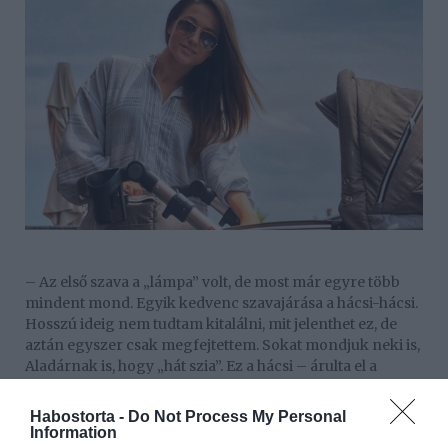
– Az első szava a „lámpa” volt, de most már egyre több
mindent mond. Egyik kedvenc szavajárása a hácsi-hácsi.
Hosszú ideig nem tudtam kitalálni, mit jelenthet ez, de
aztán egyszer csak megfejtettem. Sokat mondjuk neki is,
Aladárnak is, hogy „hát szia”. Ez a hácsi – árulta el a
sportos anyuka, aki nem gondolta volna, hogy a fia ilyen
gyorsan fejlődik.
Habostorta -
Do Not Process My Personal
Information