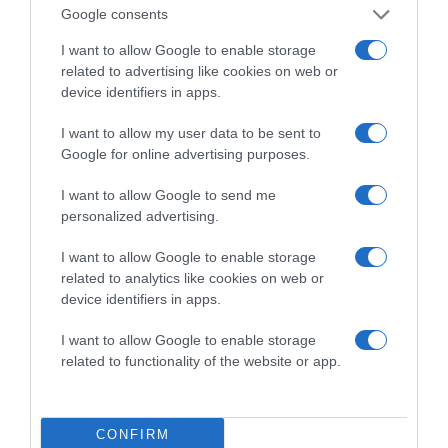
Google consents
I want to allow Google to enable storage
related to advertising like cookies on web or
device identifiers in apps.
I want to allow my user data to be sent to
Google for online advertising purposes.
Megosztás:
Facebook
Twitter
Pinterest
I want to allow Google to send me
personalized advertising.
Címkék:
párkapcsolat
,
tanácsok
,
jobb társ
,
szakítás után
I want to allow Google to enable storage
related to analytics like cookies on web or
Korábbi bejegyzések
Következő bejegyzés
device identifiers in apps.
I want to allow Google to enable storage
related to functionality of the website or app.
HASONLÓ BEJEGYZÉSEK
CONFIRM