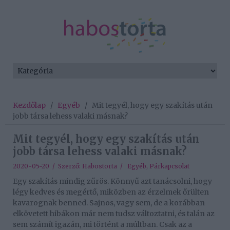
Kezdőlap
/
Egyéb
/
Mit tegyél, hogy egy szakítás után
jobb társa lehess valaki másnak?
Mit tegyél, hogy egy szakítás után
jobb társa lehess valaki másnak?
2020-05-20 / Szerző:
Habostorta
/
Egyéb
,
Párkapcsolat
Egy szakítás mindig zűrös. Könnyű azt tanácsolni, hogy
légy kedves és megértő, miközben az érzelmek őrülten
kavarognak benned. Sajnos, vagy sem, de a korábban
elkövetett hibákon már nem tudsz változtatni, és talán az
sem számít igazán, mi történt a múltban. Csak az a