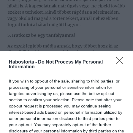
hibáit is. A kapcsolatnak már úgyis vége, ne cipeld tovább
ezeket a terheket. Minél többet rágódsz a sérelmeiden,
vagy okolod magad a történtekért, annál nehezebben
fogod tudni a hátad mögött hagyni.
5. Iratkozz be egy tanfolyamra!
Az egyik legjobb módja annak, hogy többet hozz ki az
életedből, ha folyamatosan képzed magad. Keress egy
olyan tanfolyamot, amit már régóta ki akartál próbálni,
Habostorta -
Do Not Process My Personal
csak nem volt rá alkalmad. Ettől nem csak jobb ember
Information
leszel, de remek alkalom ismerkedni is, és új barátokat
szerezni.
If you wish to opt-out of the sale, sharing to third parties, or
processing of your personal or sensitive information for
6. Figyelj oda az egészséged megőrzésére!
targeted advertising by us, please use the below opt-out
A fizikai egészség ugyanis hatással van a mentális
section to confirm your selection. Please note that after your
jólétedre is. Készíts egy edzéstervet, találd meg a
opt-out request is processed you may continue seeing
számodra leginkább megfelelő mozgásformát, keress
interest-based ads based on personal information utilized by
egy személyi edzőt, vagy járj el rendszeresen futni. Amíg
us or personal information disclosed to third parties prior to
a testedre figyelsz, addig nem rágódsz a múlton, és a
your opt-out. You may separately opt-out of the further
lelkiállapotod is kiegyensúlyozottabbá válik.
disclosure of your personal information by third parties on the