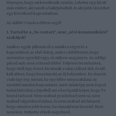
lényeges, hogy mi következik ezután. Lehetsz egy kicsit
más ember, aki tanult a ballépéseiből, és aki jobb társ lehet
egy következő kapcsolatban.
Az alábbi 7 tanács ebben segít!
1. Tartsd be a „No contact”, azaz „zéró kommunikáció”
szabályát!
Amikor egyik pillanatról a másikra véget ér a
kapcsolatod, az első dolog, amire rádöbbensz, hogy
mennyire egyedül vagy, és milyen magányos. Az addigi
párod már nem a társad többé. Teljesen természetes,
hogy ettől úgy érzed, kicsúszik a talaj a lábad alól, és idő
kell ahhoz, hogy hozzászokj az új helyzethez. Ez viszont
csak úgy fog menni, ha egy időre megszakítasz az
exeddel minden kapcsolatot, mert másképp nem fogod
tudni kitörölni a fejedből azt a berögzült képet, hogy Te
hozzá tartozol. Nem szabad gondolnod sem rá, nem
szabad vágyódnod utána, és nem szabad azt hinned,
hogy minden jobb lenne, ha visszajönne hozzád. Mert
nem lesz. Helyette el kell engedned.