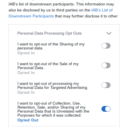
IAB’s list of downstream participants. This information may
7. Járj el szórakozni a barátaiddal!
also be disclosed by us to third parties on the
IAB’s List of
Downstream Participants
that may further disclose it to other
Ha úgy érzed, hogy készen állsz egy új kapcsolatra,
third parties.
akkor szervezzetek közös programokat a legjobb
barátaiddal, és mozdulj ki otthonról. Közöttük
Please note that this website/app uses one or more Google
Personal Data Processing Opt Outs
biztonságban fogod érezni magad, és könnyebben
services and may gather and store information including but
nyithatsz új ismeretségek felé is.
not limited to your visit or usage behaviour. You may click to
I want to opt-out of the Sharing of my
personal data.
grant or deny consent to Google and its third-party tags to
Egy szakítás mindenkit megvisel, de nem kell, hogy
Opted In
use your data for below specified purposes in below Google
összetörjön teljesen. Mondjon bárki bármit, minden
consent section.
esetben jobb megoldás, ha a depresszió helyett inkább az
I want to opt-out of the Sale of my
Personal Data.
önfejlesztést választod. Haladj lépésről lépésre, és észre
Opted In
sem fogod venni, milyen gyorsan megváltozik az életed.
I want to opt-out of processing my
Personal Data for Targeted Advertising.
Opted In
I want to opt-out of Collection, Use,
Retention, Sale, and/or Sharing of my
Personal Data that Is Unrelated with the
Purposes for which it was collected.
Opted Out