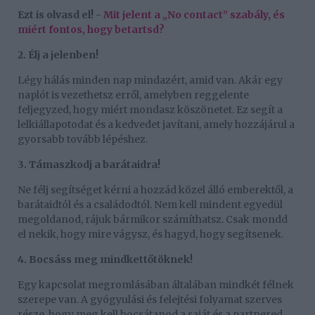
Ezt is olvasd el! -
Mit jelent a „No contact” szabály, és
miért fontos, hogy betartsd?
2. Élj a jelenben!
Légy hálás minden nap mindazért, amid van. Akár egy
naplót is vezethetsz erről, amelyben reggelente
feljegyzed, hogy miért mondasz köszönetet. Ez segít a
lelkiállapotodat és a kedvedet javítani, amely hozzájárul a
gyorsabb tovább lépéshez.
3. Támaszkodj a barátaidra!
Ne félj segítséget kérni a hozzád közel álló emberektől, a
barátaidtól és a családodtól. Nem kell mindent egyedül
megoldanod, rájuk bármikor számíthatsz. Csak mondd
el nekik, hogy mire vágysz, és hagyd, hogy segítsenek.
4. Bocsáss meg mindkettőtöknek!
Egy kapcsolat megromlásában általában mindkét félnek
szerepe van. A gyógyulási és felejtési folyamat szerves
része, hogy meg kell bocsátanod a saját és a partnered