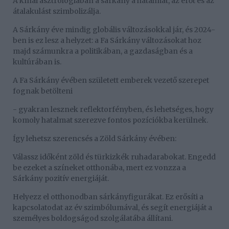
A kínai asztrológiában a sárkány a hatalmat, az erőt és az
átalakulást szimbolizálja.
A Sárkány éve mindig globális változásokkal jár, és 2024-
ben is ez lesz a helyzet: a Fa Sárkány változásokat hoz
majd számunkra a politikában, a gazdaságban és a
kultúrában is.
A Fa Sárkány évében született emberek vezető szerepet
fognak betölteni
- gyakran lesznek reflektorfényben, és lehetséges, hogy
komoly hatalmat szerezve fontos pozíciókba kerülnek.
Így lehetsz szerencsés a Zöld Sárkány évében:
Válassz időként zöld és türkizkék ruhadarabokat. Engedd
be ezeket a színeket otthonába, mert ez vonzza a
Sárkány pozitív energiáját.
Helyezz el otthonodban sárkányfigurákat. Ez erősíti a
kapcsolatodat az év szimbólumával, és segít energiáját a
személyes boldogságod szolgálatába állítani.