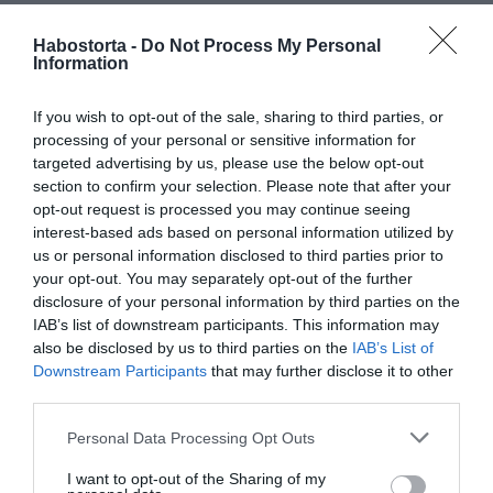
Zöld és fa elemek: A Sárkánnyal való kapcsolatod
erősítése érdekében vedd körül magad zöld és fából
Habostorta -
Do Not Process My Personal
készült tárgyakkal - sok szobanövénnyel és természetes
Information
fából készült bútorokkal.
If you wish to opt-out of the sale, sharing to third parties, or
Kényeztesd a Sárkányt hal- és húsételekkel, valamint
processing of your personal or sensitive information for
édességekkel, mert ezek a kedvenc fogásai. Mindig
targeted advertising by us, please use the below opt-out
tegyél csokoládét, süteményt és ostyát az asztalra.
section to confirm your selection. Please note that after your
opt-out request is processed you may continue seeing
A Fa Sárkány éve jó pénzügyi kilátásokat ígér nekünk. A
interest-based ads based on personal information utilized by
Sárkány jó hatást gyakorol a pénzügyekre, és
us or personal information disclosed to third parties prior to
eredményesebbé teszi a befektetéseket.
your opt-out. You may separately opt-out of the further
disclosure of your personal information by third parties on the
Megosztás:
Facebook
Twitter
Pinterest
IAB’s list of downstream participants. This information may
also be disclosed by us to third parties on the
IAB’s List of
Downstream Participants
that may further disclose it to other
Címkék:
horoszkóp
,
változások
,
sárkány éve
,
2024
,
third parties.
előrejelzés
Please note that this website/app uses one or more Google
Personal Data Processing Opt Outs
Korábbi bejegyzések
Következő bejegyzés
services and may gather and store information including but
not limited to your visit or usage behaviour. You may click to
I want to opt-out of the Sharing of my