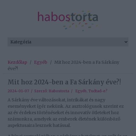
Kezdőlap
/
Egyéb
/
Mit hoz 2024-ben a Fa Sárkány
éve?!
Mit hoz 2024-ben a Fa Sárkány éve?!
2024-01-07 / Szerző:
Habostorta
/
Egyéb
,
Tudtad-e?
A Sárkány éve változásokat, intrikákat és nagy
eseményeket ígér nekünk. Az asztrológusok szerint ez
az év érdekes történéseket és innovatív ötleteket hoz
számunkra, amelyek az emberek életének különböző
aspektusaira lesznek hatással.