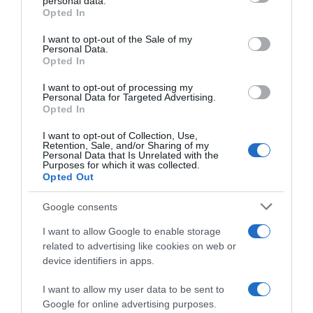
personal data.
grant or deny consent to Google and its third-party tags to
Opted In
use your data for below specified purposes in below Google
HASONLÓ BEJEGYZÉSEK
consent section.
I want to opt-out of the Sale of my
Personal Data.
Opted In
I want to opt-out of processing my
Personal Data for Targeted Advertising.
Opted In
I want to opt-out of Collection, Use,
Retention, Sale, and/or Sharing of my
Personal Data that Is Unrelated with the
Purposes for which it was collected.
Opted Out
Google consents
2026-08-09.
I want to allow Google to enable storage
Ha izzadsz, erre a 3 létfontosságú elemre van szükség
related to advertising like cookies on web or
device identifiers in apps.
I want to allow my user data to be sent to
Google for online advertising purposes.