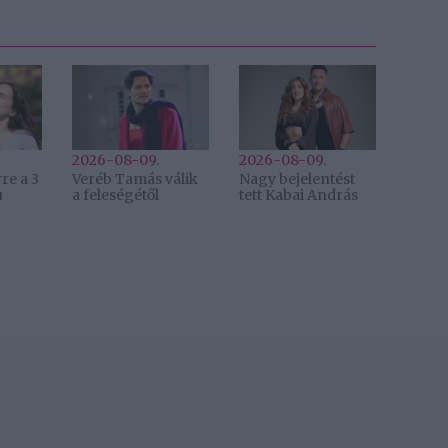
2026-08-09.
2026-08-09.
re a 3
Veréb Tamás válik
Nagy bejelentést
ú
a feleségétől
tett Kabai András