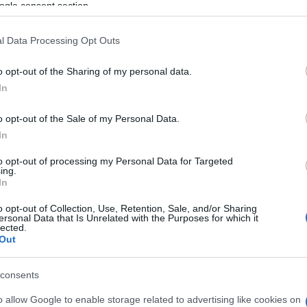
ogle consent section.
l Data Processing Opt Outs
enyítés és bántalmazás jelenik meg a lelki szemeink
o opt-out of the Sharing of my personal data.
agresszív ember kívülről nem tűnik annak. Egy ilyen
In
nem ő a domináns, ezért szemrebbenés nélkül a másik
nyét vele szemben. Számára csak az ő hangja számít,
o opt-out of the Sale of my Personal Data.
l is.
In
 típussal találkozol, akkor nem a Te dolgod, hogy
akár segíteni akarj rajta. Persze megteheted, de
to opt-out of processing my Personal Data for Targeted
ing.
reshetsz mást, aki egyenlő félként tekint Rád, és Téged
In
o opt-out of Collection, Use, Retention, Sale, and/or Sharing
ersonal Data that Is Unrelated with the Purposes for which it
lected.
Out
consents
o allow Google to enable storage related to advertising like cookies on