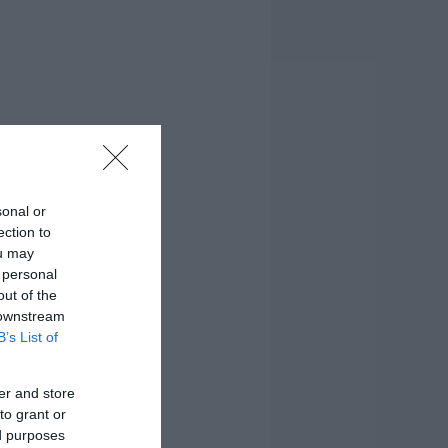
sonal or
ection to
ou may
 personal
out of the
 downstream
B’s List of
er and store
to grant or
ed purposes