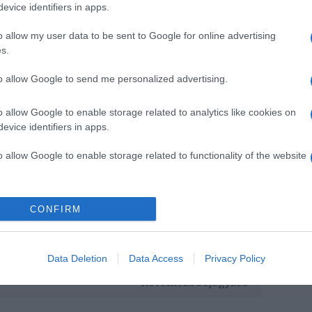
evice identifiers in apps.
o allow my user data to be sent to Google for online advertising
s.
to allow Google to send me personalized advertising.
o allow Google to enable storage related to analytics like cookies on
evice identifiers in apps.
o allow Google to enable storage related to functionality of the website
CONFIRM
Pinterest
áció
,
illemszabály
Data Deletion
Data Access
Privacy Policy
Következő bejegyzés