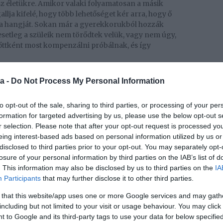
sz életükre. Amikor valaki folyamatosan a másik
allja kifelé, hogy több lehetőséget kér arra, hogy ő
ja a hangját. Sokan már a gyerekkorukból hozzák
esetleg a szüleik nem törődtek velük, vagy nem úgy,
nőttként most kompenzálni próbálnak, és így
a -
Do Not Process My Personal Information
tra szorul. Mások folyamatos megzavarása egy önző
illető okosabbnak és jobbnak gondolja magát a
to opt-out of the sale, sharing to third parties, or processing of your per
gész jelenlévő társaság összes tagjánál. Csak kevesek
formation for targeted advertising by us, please use the below opt-out s
kapcsolatot kialakítani, ezért jobb időben felismerni
r selection. Please note that after your opt-out request is processed y
.
eing interest-based ads based on personal information utilized by us or
disclosed to third parties prior to your opt-out. You may separately opt-
losure of your personal information by third parties on the IAB’s list of
. This information may also be disclosed by us to third parties on the
IA
űen nem tanulták meg a szociális viselkedés alapjait,
Participants
that may further disclose it to other third parties.
ködik, hogy mindkét fél elmondhatja a véleményét. Ők
usztán az impulzív személyiségüknek köszönhetően
 that this website/app uses one or more Google services and may gath
including but not limited to your visit or usage behaviour. You may click 
 to Google and its third-party tags to use your data for below specifi
avarok 7 típusa, amit senki nem vesz elég