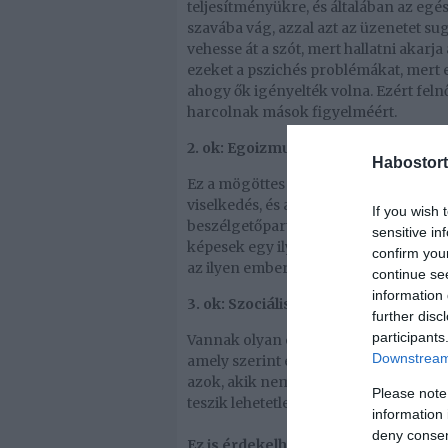
teljesítményükre, és általában az egé
szavába vág, azzal azt az üzenetet sug
vehesse át a szót, mert hallatni akar
ezeket a pszichés problémákat, mert 
ahogy ők igényelték volna. Ezért fel
harcolnak mások figyelméért.
2. ok: Egoizmus és önzés
Habostort
Ez a mögöttes ok nem sok magyaráza
viselkedés, és azt sugallja, hogy az 
If you wish 
beszélgetőpartnerétől, vagy akár az e
sensitive in
képesek egy ilyen emberrel szoros pár
confirm you
az ilyen embert, és messziről elkerülni
continue se
information 
3. ok: Szociális tudatlanság
further disc
participants
Vannak olyan emberek is, akik egyszer
Downstream 
amely szerint egy párbeszéd attól mű
azok, akik nem rossz szándékból, p
Please note
teszik lehetetlenné a beszélgetést.
information 
deny consent
Ez is érdekelhet! -
Az önértékelési z