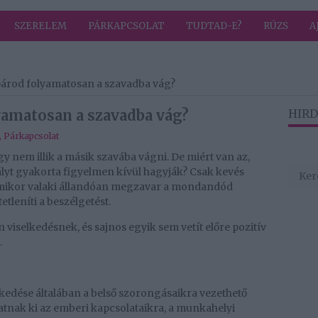
SZERELEM
PÁRKAPCSOLAT
TUDTAD-E?
RÚZS
A
 párod folyamatosan a szavadba vág?
lyamatosan a szavadba vág?
HIRD
,
Párkapcsolat
 nem illik a másik szavába vágni. De miért van az,
ályt gyakorta figyelmen kívül hagyják? Csak kevés
amikor valaki állandóan megzavar a mondandód
etleníti a beszélgetést.
 viselkedésnek, és sajnos egyik sem vetít előre pozitív
.
elkedése általában a belső szorongásaikra vezethető
hatnak ki az emberi kapcsolataikra, a munkahelyi