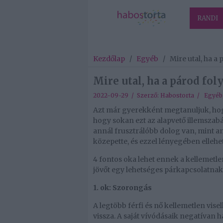
RANDI
Kezdőlap
/
Egyéb
/
Mire utal, ha a
Mire utal, ha a párod fo
2022-09-29 / Szerző:
Habostorta
/
Egyéb
Azt már gyerekként megtanuljuk, hogy
hogy sokan ezt az alapvető illemszab
annál frusztrálóbb dolog van, mint 
közepette, és ezzel lényegében ellehet
4 fontos oka lehet ennek a kellemetlen
jövőt egy lehetséges párkapcsolatnak
1. ok: Szorongás
A legtöbb férfi és nő kellemetlen vis
vissza. A saját vívódásaik negatívan 