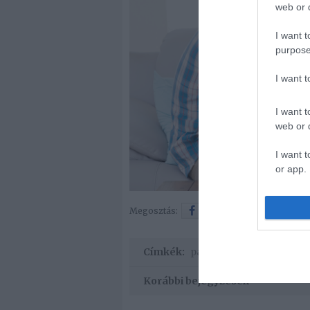
web or d
I want t
purpose
I want 
I want t
web or d
I want t
or app.
Megosztás:
Facebook
Twitter
Címkék:
párkapcsolat
,
kommunik
Korábbi bejegyzések