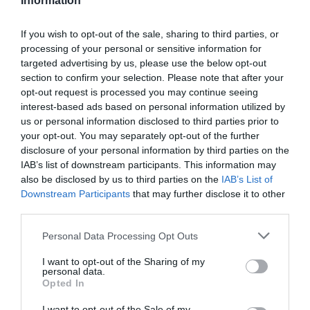
kibocsátással a környezetet, ha teljesen őszinték
Information
vagyunk, a spanyol epernek valójában vízíze van. Vagyis
magunkat csapjuk be, ha leemeljük a boltok polcairól!
If you wish to opt-out of the sale, sharing to third parties, or
processing of your personal or sensitive information for
Próbáld meg tehát visszafogni a vágyadat, és várd meg,
targeted advertising by us, please use the below opt-out
amíg az igazán édes gyümölcsök megjelennek
section to confirm your selection. Please note that after your
júniusban vagy júliusban – a környezet és az
opt-out request is processed you may continue seeing
ízlelőbimbóid érdekében!
interest-based ads based on personal information utilized by
us or personal information disclosed to third parties prior to
your opt-out. You may separately opt-out of the further
Megosztás:
Facebook
Twitter
Pinterest
disclosure of your personal information by third parties on the
IAB’s list of downstream participants. This information may
Címkék:
eper
,
vásárlás
,
magyar
,
spanyol
,
íz
also be disclosed by us to third parties on the
IAB’s List of
Downstream Participants
that may further disclose it to other
Korábbi bejegyzések
Következő bejegyzés
third parties.
Please note that this website/app uses one or more Google
Personal Data Processing Opt Outs
services and may gather and store information including but
HASONLÓ BEJEGYZÉSEK
not limited to your visit or usage behaviour. You may click to
I want to opt-out of the Sharing of my
personal data.
grant or deny consent to Google and its third-party tags to
Opted In
use your data for below specified purposes in below Google
consent section.
I want to opt-out of the Sale of my