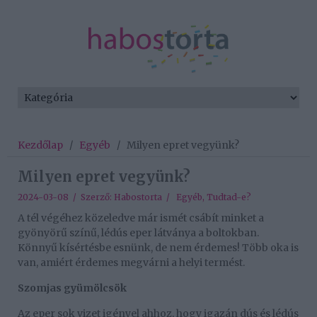
Kezdőlap
/
Egyéb
/
Milyen epret vegyünk?
Milyen epret vegyünk?
2024-03-08 / Szerző:
Habostorta
/
Egyéb
,
Tudtad-e?
A tél végéhez közeledve már ismét csábít minket a
gyönyörű színű, lédús eper látványa a boltokban.
Könnyű kísértésbe esnünk, de nem érdemes! Több oka is
van, amiért érdemes megvárni a helyi termést.
Szomjas gyümölcsök
Az eper sok vizet igényel ahhoz, hogy igazán dús és lédús