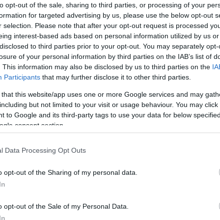
to opt-out of the sale, sharing to third parties, or processing of your per
ső építkezését. Ma már tudatosan dolgozik önmagán,
formation for targeted advertising by us, please use the below opt-out s
egosztani.
r selection. Please note that after your opt-out request is processed y
eing interest-based ads based on personal information utilized by us or
ió világában egyaránt otthonosan mozog. A mi kis
disclosed to third parties prior to your opt-out. You may separately opt-
ntén mesélt arról, hogy ha nem a színpadon vagy a
losure of your personal information by third parties on the IAB’s list of
ár.
. This information may also be disclosed by us to third parties on the
IA
ltozásokon ment keresztül. Éveken át élt
Participants
that may further disclose it to other third parties.
sszel, de tavaly különváltak útjaik. Bár a
 that this website/app uses one or more Google services and may gath
l, a színpadon továbbra is együtt dolgoznak a
including but not limited to your visit or usage behaviour. You may click 
rom, citrom, citrom című kétszereplős darabjában.
 to Google and its third-party tags to use your data for below specifi
épen búcsúztunk el egymástól, és emberileg továbbra
ogle consent section.
kozta a szakításról.
l Data Processing Opt Outs
 érzi szükségét annak, hogy siettesse a dolgokat. Úgy
o opt-out of the Sharing of my personal data.
atosság, és nem akar megfelelni semmilyen társadalmi
In
o opt-out of the Sale of my Personal Data.
retek a barátaimmal beszélgetni, mint
In
i, és nem kell senki sem csak azért, hogy legyen