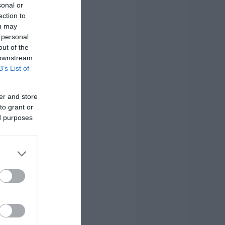
sonal or
ection to
ou may
 personal
out of the
 downstream
B’s List of
er and store
to grant or
ed purposes