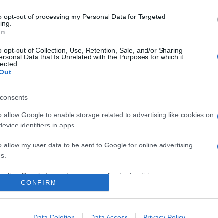
ak sem akarok megfelelni. A párkeresésben is
to opt-out of processing my Personal Data for Targeted
m azzal, hogy milyen emberhez szeretnék majd
ing.
ivel csodákat élek majd meg. Addig meg főzök
In
Norbival megosztva nevelünk. A
a következő partnerem nem a főzőtudományom miatt
o opt-out of Collection, Use, Retention, Sale, and/or Sharing
ersonal Data that Is Unrelated with the Purposes for which it
vetve a szingli színésznő.
lected.
Out
Pinterest
consents
o allow Google to enable storage related to advertising like cookies on
cz Estilla
,
igények
evice identifiers in apps.
Következő bejegyzés
o allow my user data to be sent to Google for online advertising
s.
to allow Google to send me personalized advertising.
CONFIRM
o allow Google to enable storage related to analytics like cookies on
evice identifiers in apps.
Data Deletion
Data Access
Privacy Policy