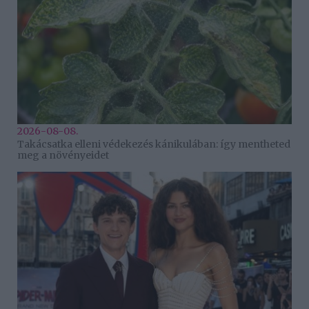
2026-08-08.
Takácsatka elleni védekezés kánikulában: így mentheted
meg a növényeidet