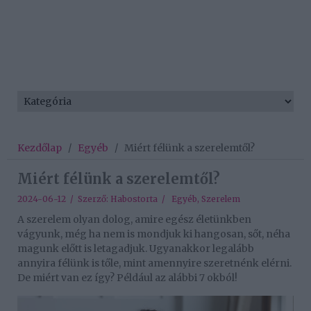
Kezdőlap
/
Egyéb
/
Miért félünk a szerelemtől?
Miért félünk a szerelemtől?
2024-06-12 / Szerző:
Habostorta
/
Egyéb
,
Szerelem
A szerelem olyan dolog, amire egész életünkben
vágyunk, még ha nem is mondjuk ki hangosan, sőt, néha
magunk előtt is letagadjuk. Ugyanakkor legalább
annyira félünk is tőle, mint amennyire szeretnénk elérni.
De miért van ez így? Például az alábbi 7 okból!