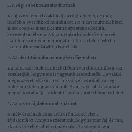
2. A régi sebek felszakadhatnak
Az új szerelem felszakíthatja a régi sebeket, de még
inkább a gyerekkori mintáinkat. Ha megtanultunk bízni
másokban és merünk intim helyzetekbe kerülni,
kevesebb a félelem. A bizonytalan kötődésű emberek
azonban könnyen megingathatók, és a félelmeiket a
szerelmi kapcsolataikba is átviszik.
3. Az identitásunkat is megkérdőjelezheti
Ha nem szerettek minket kellően gyerekkorunkban, azt
érezhetjük, hogy nem is vagyunk szerethetők. Ha valaki
mégis szeret, először nem hisszük el, és inkább a régi
önképünkhöz ragaszkodunk. Az új kapcsolat azonban
megváltoztathatja az identitásunkat, ami félelmetes lehet.
4. Az öröm fájdalommal is járhat
A mély érzelmek és az átélt öröm közel visz a
fájdalomhoz. Annyira szeretünk, hogy az már fáj, és van,
aki inkább elkerülné ezt az érzést. A szerelem nem