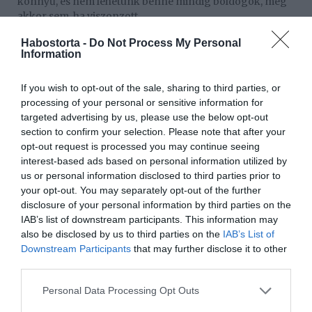
könnyű, és nem lehetünk benne mindig boldogok, még
akkor sem, ha viszonzott.
5. Nem mindig egyforma intenzitással szeretünk
Habostorta -
Do Not Process My Personal
Information
A szerelmi kapcsolatokban ritka az egyenlőség. Mindig
van, aki jobban szeret, és ez megbillentheti a kapcsolatot.
If you wish to opt-out of the sale, sharing to third parties, or
Azok, akik kevésbé szeretnek, félhetnek attól, hogy nem
processing of your personal or sensitive information for
tudnak eleget adni a partnerüknek. Ez a bizonytalanság
targeted advertising by us, please use the below opt-out
félelmet kelt.
section to confirm your selection. Please note that after your
opt-out request is processed you may continue seeing
6. Elszakíthat a családunktól
interest-based ads based on personal information utilized by
A szerelem gyakran konfliktust okoz a családdal. Lehet,
us or personal information disclosed to third parties prior to
hogy a rokonságunk nem találja megfelelőnek a
your opt-out. You may separately opt-out of the further
párunkat, vagy más jelöltje van. A szerelem viszont
disclosure of your personal information by third parties on the
fölülírhat mindent, és választás elé állíthat a párunk vagy
IAB’s list of downstream participants. This information may
a családunk között.
also be disclosed by us to third parties on the
IAB’s List of
Downstream Participants
that may further disclose it to other
7. Egzisztenciális félelmeket kelt
third parties.
Minél több van a kezünkben, annál több a
Please note that this website/app uses one or more Google
Personal Data Processing Opt Outs
vesztenivalónk. A nagy boldogság gyakran félelmet kelt,
services and may gather and store information including but