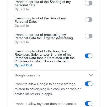
hogy ennek hirtelen vége szakadhat. A szerelem
not limited to your visit or usage behaviour. You may click to
I want to opt-out of the Sharing of my
personal data.
felforgatja az életünket, és ha nem akarunk sorsfordító
grant or deny consent to Google and its third-party tags to
Opted In
döntéseket hozni, félünk tőle.
use your data for below specified purposes in below Google
consent section.
I want to opt-out of the Sale of my
Ezért is fontos, hogy tisztába kerüljünk a félelmeink
Personal Data.
forrásával, és megfogalmazzuk magunkban, hogy mi
Opted In
minden jót hozhat számunkra egy kapcsolat. Így
könnyebb lesz felülkerekedni a bizonytalanság okozta
I want to opt-out of processing my
Personal Data for Targeted Advertising.
rossz érzéseinken, és sikerülhet közelebb engedni a
Opted In
szívünkhöz a párunkat.
I want to opt-out of Collection, Use,
Retention, Sale, and/or Sharing of my
Ez is érdekelhet! -
Miért félnek a férfiak az
Personal Data that Is Unrelated with the
Purposes for which it was collected.
elköteleződéstől?
Opted Out
Google consents
Megosztás:
Facebook
Twitter
Pinterest
I want to allow Google to enable storage
related to advertising like cookies on web or
Címkék:
szerelem
,
félelem
,
szorongás
device identifiers in apps.
Korábbi bejegyzések
Következő bejegyzés
I want to allow my user data to be sent to