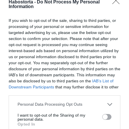
Habostorta -
Do Not Process My Personal
– Úgyis szólnak valamit. Mindig szólnak valamit. Ha anya
Information
vagy, akkor arra, ha főzöl, akkor arra, ha nem főzöl, arra,
ha ilyen a férjed, vagy olyan a férjed, akkor arra. Igazából
If you wish to opt-out of the sale, sharing to third parties, or
úgyse lehet előle elmenekülni, és hát nekem nekem ez
processing of your personal or sensitive information for
tűnt a legbiztonságosabbnak. Ezt is meg kell csinálni
targeted advertising by us, please use the below opt-out
valakinek... Ne másét nézzem, ami esetleg nem úgy
section to confirm your selection. Please note that after your
sikerült, ahogy nekem tetszik – fejtette ki Kadarkai
opt-out request is processed you may continue seeing
Endrének.
interest-based ads based on personal information utilized by
us or personal information disclosed to third parties prior to
Milyen férfiak jönnek be neki?
your opt-out. You may separately opt-out of the further
A korábbi Michelle Wild jelenleg stabil párkapcsolatban
disclosure of your personal information by third parties on the
él, de az adásban arról is beszélt, hogy mi fogja meg egy
IAB’s list of downstream participants. This information may
férfiban. Mint elmondta, leginkább az intellektus által tud
also be disclosed by us to third parties on the
IAB’s List of
kapcsolódni, az érinti meg a legjobban.
Downstream Participants
that may further disclose it to other
Szapioszexuálisnak vallja magát, állítása szerint
third parties.
valakinek az észbéli képességei, mondjuk az igényes
Please note that this website/app uses one or more Google
Personal Data Processing Opt Outs
szóhasználata vagy a logikai készsége nagyobb
services and may gather and store information including but
vonzalmat tud kelteni benne, mint a kinézete vagy más
not limited to your visit or usage behaviour. You may click to
I want to opt-out of the Sharing of my
tulajdonsága.
personal data.
grant or deny consent to Google and its third-party tags to
Opted In
use your data for below specified purposes in below Google
– A férjem kifejezetten egy olyan ember volt számomra,