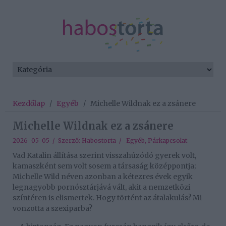
Kezdőlap
/
Egyéb
/
Michelle Wildnak ez a zsánere
Michelle Wildnak ez a zsánere
2026-05-05 / Szerző:
Habostorta
/
Egyéb
,
Párkapcsolat
Vad Katalin állítása szerint visszahúzódó gyerek volt,
kamaszként sem volt sosem a társaság középpontja;
Michelle Wild néven azonban a kétezres évek egyik
legnagyobb pornósztárjává vált, akit a nemzetközi
színtéren is elismertek. Hogy történt az átalakulás? Mi
vonzotta a szexiparba?