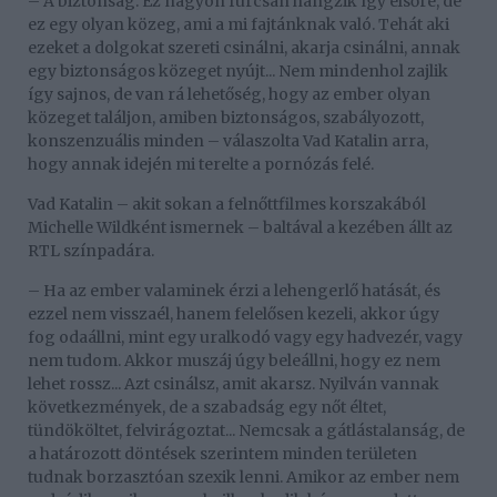
– A biztonság. Ez nagyon furcsán hangzik így elsőre, de
ez egy olyan közeg, ami a mi fajtánknak való. Tehát aki
ezeket a dolgokat szereti csinálni, akarja csinálni, annak
egy biztonságos közeget nyújt... Nem mindenhol zajlik
így sajnos, de van rá lehetőség, hogy az ember olyan
közeget találjon, amiben biztonságos, szabályozott,
konszenzuális minden – válaszolta Vad Katalin arra,
hogy annak idején mi terelte a pornózás felé.
Vad Katalin – akit sokan a felnőttfilmes korszakából
Michelle Wildként ismernek – baltával a kezében állt az
RTL színpadára.
– Ha az ember valaminek érzi a lehengerlő hatását, és
ezzel nem visszaél, hanem felelősen kezeli, akkor úgy
fog odaállni, mint egy uralkodó vagy egy hadvezér, vagy
nem tudom. Akkor muszáj úgy beleállni, hogy ez nem
lehet rossz... Azt csinálsz, amit akarsz. Nyilván vannak
következmények, de a szabadság egy nőt éltet,
tündököltet, felvirágoztat... Nemcsak a gátlástalanság, de
a határozott döntések szerintem minden területen
tudnak borzasztóan szexik lenni. Amikor az ember nem