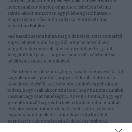
sodródik, amikor nem beilleszkedik kényszeredetten,
hanem amikor tényleg önazonos, csináljon bármit
szinte, akkor annak van egy jó lehengerlő hatása –
magyarázta a Nőszintén Kadarkai Endrével című
műsorban Katalin.
Vad Katalin sosem bánta meg a döntését, azt is az elejétől
fogva lehetett tudni, hogy ő áll a Michelle Wild név
mögött; miközben sok lány inkognitóban forgatott,
főleg külföldi piacra, hogy az ismerősök véletlenül se
találkozhassanak a munkáival.
– Nem lehetnek illúzióink, hogy ez soha nem derül ki. Ott
vagyok annál a pontnál, hogy ez kiderült. Akkor mi a
következő lépés? El kell számolni a minőséggel. Akkor
tudom, hogy csak akkor csinálom, hogy ha nem csinálok
rosszat vagy szar minőségűt... Az volt a fontos, hogy egy
produktumnál, ha jó, és ha beletettünk minden munkát,
és kiaknáztunk minden lehetőséget, akkor a nevem
legyen már ott mellette – mondta erről a korábbi
pornósztár, akit nem igazán érdekelt az emberek
véleménye.