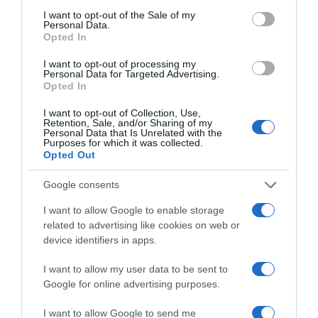
consent section.
vagy olyannak láttam, aki egy járatlan utat nagyon nagy
I want to opt-out of the Sale of my
Personal Data.
magabiztossággal tudott járni. Mindig érzékenyen hatott
Opted In
rám, amikor kitalált valami olyat, ami még nincs is, és
aztán végigcsinálta. De nem mindig lesz ebből kapcsolat
I want to opt-out of processing my
vagy elköteleződés, most inkább a vonzalomról
Personal Data for Targeted Advertising.
beszéltünk elsősorban. Azt is tudja az ember felnőttként
Opted In
kezelni, hogy valakiben vonzást érez, de elegánsan
I want to opt-out of Collection, Use,
hagyja nem megtörténni a dolgokat – fogalmazott Vad
Retention, Sale, and/or Sharing of my
Katalin.
Personal Data that Is Unrelated with the
Purposes for which it was collected.
Opted Out
Megosztás:
Facebook
Twitter
Pinterest
Google consents
I want to allow Google to enable storage
Címkék:
férfiak
,
magánélet
,
Michelle Wild
,
zsáner
related to advertising like cookies on web or
device identifiers in apps.
Korábbi bejegyzések
Következő bejegyzés
I want to allow my user data to be sent to
Google for online advertising purposes.
HASONLÓ BEJEGYZÉSEK
I want to allow Google to send me