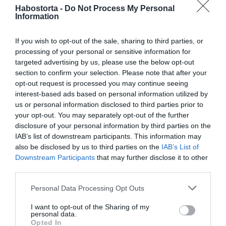
párt alkottak. Az álomesküvőn a Bild információi szerint
Habostorta -
Do Not Process My Personal
a hosszú évekkel ezelőtt súlyos balesetet szenvedő
Information
örömapa is ott volt.
If you wish to opt-out of the sale, sharing to third parties, or
Mint ismert, a Forma–1-es legenda 2013. december 29-én
processing of your personal or sensitive information for
síbaleset következtében súlyosan megsérült, majd
targeted advertising by us, please use the below opt-out
kómába esett. Azóta nem mutatkozott a nyilvánosság
section to confirm your selection. Please note that after your
előtt, míg családja szigorúan őrzi az állapotával
opt-out request is processed you may continue seeing
kapcsolatos információkat.
interest-based ads based on personal information utilized by
us or personal information disclosed to third parties prior to
Megosztás:
Facebook
Twitter
Pinterest
your opt-out. You may separately opt-out of the further
disclosure of your personal information by third parties on the
IAB’s list of downstream participants. This information may
Címkék:
Michael Schumacher
,
nagypapa
,
also be disclosed by us to third parties on the
IAB’s List of
megható
,
jó hír
Downstream Participants
that may further disclose it to other
third parties.
Korábbi bejegyzések
Következő bejegyzés
Please note that this website/app uses one or more Google
Personal Data Processing Opt Outs
services and may gather and store information including but
not limited to your visit or usage behaviour. You may click to
I want to opt-out of the Sharing of my
HASONLÓ BEJEGYZÉSEK
personal data.
grant or deny consent to Google and its third-party tags to
Opted In