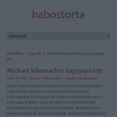
Kezdőlap
/
Egyéb
/
Michael Schumacher nagypapa
lett
Michael Schumacher nagypapa lett
2025-04-08 / Szerző:
Habostorta
/
Egyéb
,
Párkapcsolat
Végre egy örömteli hír érkezett Michael Schumacher
családjáról: a Forma–1-es legenda lánya, Gina
Schumacher édesanya lett! A sikeres westernlovas és
férje, Iain Bethke nyolc év után köszöntötték első
gyermeküket, egy gyönyörű kislányt, akinek most a
nevét is elárulták a boldog szülők. Michael Schumacher