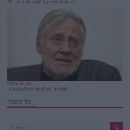
Mi a teendő, ha lábgörcsöt kapsz?
2026-08-07.
Koltai Róbert életükről mesélt
HIRDETÉS