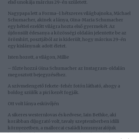
első unokája március 29-én született.
Nagypapa lett a Forma–1 hétszeres világbajnoka, Michael
Schumacher, akinek a lánya, Gina-Maria Schumacher
egy héttel ezelőtt világra hozta első gyermekét. Az
újdonsült édesanya a közösségi oldalán jelentette be az
örömhírt, posztjából az is kiderült, hogy március 29-én
egy kislánynak adott életet.
Isten hozott, a világon, Millie
– fűzte hozzá Gina Schumacher az Instagram-oldalán
megosztott bejegyzéséhez.
A szívmelengető fekete-fehér fotón látható, ahogy a
boldog szülők a pici kezét fogják.
Ott volt lánya esküvőjén
A sikeres westernlovas és kedvese, Iain Bethke, aki
korábban díjugrató volt, tavaly szeptemberben idilli
környezetben, a mallorcai családi luxusnyaralójuk
kertjében házasodott össze, miután már nyolc éve egy