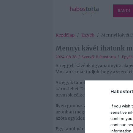
RANDI
Kezdőlap
/
Egyéb
/
Mennyi kávét i
Mennyi kávét ihatunk m
2024-08-28 / Szerző:
Habostorta
/
Egyéb
A reggeli kávénk ugyanannyira alapv
Mostanra már tudjuk, hogy a szeretett
Az egyik tanulmány azonban arra fi
káros lehet. De hol kezdődik ez a men
Habostort
orvosok célkeresztjében állt. Azt mond
Ilyen gonosz vádakkal próbálták elve
If you wish 
azonban megcáfolták a misztikus teór
sensitive in
azóta egy kicsit még jobban élvezzük 
confirm you
continue se
Egy tanulmány szerint az átlagember n
information 