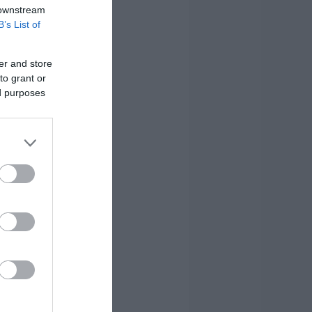
 downstream
B’s List of
er and store
to grant or
ed purposes