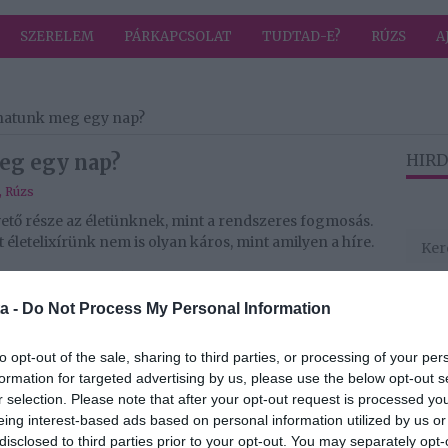
SZERELEM
PÁRKAPCSOLAT
TUDTAD-E?
RÚZS
A
hatunk meg egy nap?
eg egy nap?
HIRD
,
Rúzs
ető része az életünknek, mint a rendszeres fogmosás.
 életelixírünk nem is olyan káros, mint amilyen a híre.
gyelmeztet, hogy túl nagy mennyiségben fogyasztva
nyiség? Hosszú ideig a koffeintartalmú forró ital az
a -
Do Not Process My Personal Information
ták, kiszárítja a szervezetet.
nni tőlünk a kávé iránti szeretetünket. Mára már
to opt-out of the sale, sharing to third parties, or processing of your per
iákat a kiszáradásról. De hogy őszinték legyünk,
formation for targeted advertising by us, please use the below opt-out s
a reggeli csészénket.
r selection. Please note that after your opt-out request is processed y
eing interest-based ads based on personal information utilized by us or
api 2,3 csésze (200 milliliteres) fogyasztásával
disclosed to third parties prior to your opt-out. You may separately opt-