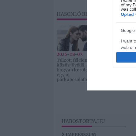
I want t
of my P
was col
HASONLÓ BEJEGYZÉSEK
Opted 
Google 
I want t
web or d
2026-08-07.
2026-08-07.
Túlzott félelem a
Grillezett ha
I want t
közös jövőtől –
cukkinis
purpose
hogyan kerüld el
tésztasaláta
egy új
I want 
párkapcsolatban?
I want t
web or d
I want t
or app.
HABOSTORTA.HU
IMPRESSZUM