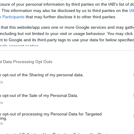
. Az igazi kávéfüggőknek azonban óvatosnak kell
losure of your personal information by third parties on the IAB’s list of
cision Health kutatói ugyanis most arra jöttek rá, hogy
. This information may also be disclosed by us to third parties on the
IA
y négy nagy (200 ml) csésze felett van, negatív
Participants
that may further disclose it to other third parties.
jóllétünkre. Különösen a szív- és érrendszeri
kedése sokkoló.
 that this website/app uses one or more Google services and may gath
including but not limited to your visit or usage behaviour. You may click 
gy a nagyivók gyorsabban válnak függővé a napi
 to Google and its third-party tags to use your data for below specifi
énél megállnak. Ha valaki kivételesen nem jut hozzá a
ogle consent section.
talansággal, koncentrációs nehézségekkel és
l Data Processing Opt Outs
int mi, annak nem kell rögtön lemondania róla. Mint
 mértékletesség a kulcs, amit a legjobb esetben nem
o opt-out of the Sharing of my personal data.
In
o opt-out of the Sale of my Personal Data.
Pinterest
In
to opt-out of processing my Personal Data for Targeted
tesség
,
függés
,
napi adag
ing.
In
Következő bejegyzés