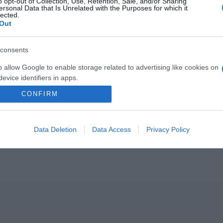
o opt-out of Collection, Use, Retention, Sale, and/or Sharing
ersonal Data that Is Unrelated with the Purposes for which it
lected.
Out
consents
o allow Google to enable storage related to advertising like cookies on
evice identifiers in apps.
2026-08-07.
2026-08-07.
CONFIRM
lloumis
Mi a teendő, ha
Koltai Róbert
o allow my user data to be sent to Google for online advertising
lábgörcsöt kapsz?
életükről mesélt
s.
to allow Google to send me personalized advertising.
Data Deletion
Data Access
Privacy Policy
o allow Google to enable storage related to analytics like cookies on
evice identifiers in apps.
o allow Google to enable storage related to functionality of the website