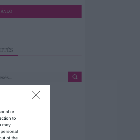
JÁNLÓ
ETÉS
sonal or
ection to
ou may
 personal
out of the