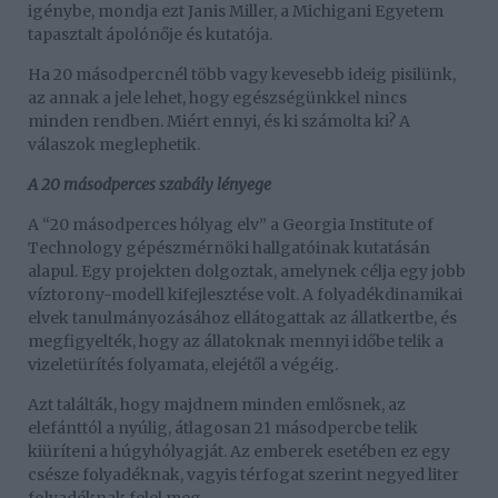
igénybe, mondja ezt Janis Miller, a Michigani Egyetem
tapasztalt ápolónője és kutatója.
Ha 20 másodpercnél több vagy kevesebb ideig pisilünk,
az annak a jele lehet, hogy egészségünkkel nincs
minden rendben. Miért ennyi, és ki számolta ki? A
válaszok meglephetik.
A 20 másodperces szabály lényege
A “20 másodperces hólyag elv” a Georgia Institute of
Technology gépészmérnöki hallgatóinak kutatásán
alapul. Egy projekten dolgoztak, amelynek célja egy jobb
víztorony-modell kifejlesztése volt. A folyadékdinamikai
elvek tanulmányozásához ellátogattak az állatkertbe, és
megfigyelték, hogy az állatoknak mennyi időbe telik a
vizeletürítés folyamata, elejétől a végéig.
Azt találták, hogy majdnem minden emlősnek, az
elefánttól a nyúlig, átlagosan 21 másodpercbe telik
kiüríteni a húgyhólyagját. Az emberek esetében ez egy
csésze folyadéknak, vagyis térfogat szerint negyed liter