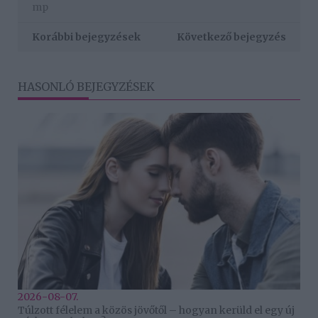
mp
Korábbi bejegyzések
Következő bejegyzés
HASONLÓ BEJEGYZÉSEK
2026-08-07.
Túlzott félelem a közös jövőtől – hogyan kerüld el egy új