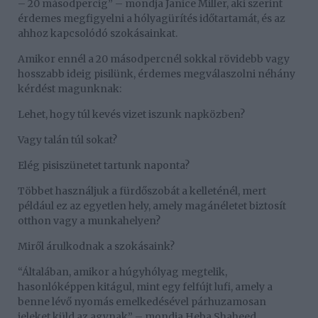
– 20 másodpercig” – mondja Janice Miller, aki szerint
érdemes megfigyelni a hólyagürítés időtartamát, és az
ahhoz kapcsolódó szokásainkat.
Amikor ennél a 20 másodpercnél sokkal rövidebb vagy
hosszabb ideig pisilünk, érdemes megválaszolni néhány
kérdést magunknak:
Lehet, hogy túl kevés vizet iszunk napközben?
Vagy talán túl sokat?
Elég pisiszünetet tartunk naponta?
Többet használjuk a fürdőszobát a kelleténél, mert
például ez az egyetlen hely, amely magánéletet biztosít
otthon vagy a munkahelyen?
Miről árulkodnak a szokásaink?
“Általában, amikor a húgyhólyag megtelik,
hasonlóképpen kitágul, mint egy felfújt lufi, amely a
benne lévő nyomás emelkedésével párhuzamosan
jeleket küld az agynak” – mondja Heba Shaheed