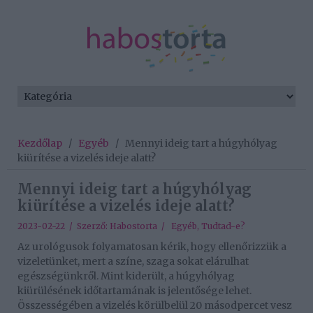
Kezdőlap
/
Egyéb
/
Mennyi ideig tart a húgyhólyag
kiürítése a vizelés ideje alatt?
Mennyi ideig tart a húgyhólyag
kiürítése a vizelés ideje alatt?
2023-02-22 / Szerző:
Habostorta
/
Egyéb
,
Tudtad-e?
Az urológusok folyamatosan kérik, hogy ellenőrizzük a
vizeletünket, mert a színe, szaga sokat elárulhat
egészségünkről. Mint kiderült, a húgyhólyag
kiürülésének időtartamának is jelentősége lehet.
Összességében a vizelés körülbelül 20 másodpercet vesz