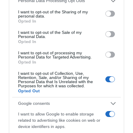
Personal Data Processing Opt Outs
Ezt az állapotot Dr. Eisenbrown “nővérhólyagnak” vagy
services and may gather and store information including but
“tanárhólyagnak” nevezi:
not limited to your visit or usage behaviour. You may click to
I want to opt-out of the Sharing of my
personal data.
grant or deny consent to Google and its third-party tags to
“Vannak, akik szakmájába nem fér bele, hogy bármikor
Opted In
use your data for below specified purposes in below Google
otthagyjanak csapot-papot, ezért szándékosan
consent section.
késleltetik a mosdóba járást – mondja. A pedagógusok,
I want to opt-out of the Sale of my
Personal Data.
iskolába járók, szolgálatot teljesítők, de a távolsági
Opted In
teherautó-vezetők, vagy váltott műszakban dolgozók is
gyakran küzdenek ilyen a problémával.”
I want to opt-out of processing my
Personal Data for Targeted Advertising.
“Idővel a húgyhólyag krónikus megnyúlása
Opted In
megakadályozza, hogy megfelelően működjön a szerv. A
I want to opt-out of Collection, Use,
húgyhólyag először csak kisebb mértékben változik
Retention, Sale, and/or Sharing of my
meg, majd egyre nagyobb lesz. Az évek során a
Personal Data that Is Unrelated with the
Purposes for which it was collected.
húgyhólyag izmai elveszítik a nyújtási képességüket, és
Opted Out
végül nem működnek megfelelően” – mondja Dr.
Eisenbrown.
Google consents
Túlműködő, hiperaktív húgyhólyag
I want to allow Google to enable storage
Ennek az ellenkezője is előfordulhat. Ha többször él a
related to advertising like cookies on web or
WC-szünetekkel, mint amennyire éppen szüksége lenne,
device identifiers in apps.
idővel a kelleténél egyre gyakrabban, egyre többet kezd