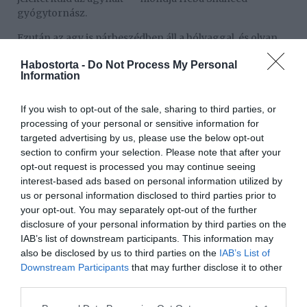
gyógytornász.
Ezután az agy is párbeszédben áll a hólyaggal, és olyan
üzeneteket küldhet vissza például, hogy: “Most nem
Habostorta -
Do Not Process My Personal
alkalmas az idő” vagy “Nem akarok pisilni, tartsd zárva a
Information
csapokat”. Amikor ez az idő megfelelő számunkra, vagy
épp odaérkeztünk a toaletthez, akkor zöld utat ad az agy,
If you wish to opt-out of the sale, sharing to third parties, or
és kinyithatjuk a “zsilipet” vagyis a húgycső záróizmot.
processing of your personal or sensitive information for
Csakhogy ez a kommunikáció az agy és a hólyag között
targeted advertising by us, please use the below opt-out
meghibásodhat, ha túl gyakran, vagy épp túl ritkán
section to confirm your selection. Please note that after your
járunk pisilni.
opt-out request is processed you may continue seeing
Ez a helyzet például az elfoglalt emberek esetében,
interest-based ads based on personal information utilized by
akiknek nincs idejük elmenni a WC-re, és tartogatják,
us or personal information disclosed to third parties prior to
húzzák halasztják a pisilést. Amikor pedig vége a
your opt-out. You may separately opt-out of the further
munkának, rohannak a WC-hez, és akár 40 másodpercig
disclosure of your personal information by third parties on the
is pisilnek. Ha ez válik szabállyá, akkor a hólyag
IAB’s list of downstream participants. This information may
rendszeres nyújtása azt eredményezi, hogy az agy
also be disclosed by us to third parties on the
IAB’s List of
figyelmen kívül hagyja a hólyag “megtelt” jelzését.
Downstream Participants
that may further disclose it to other
third parties.
“Nővérhólyag”
Please note that this website/app uses one or more Google