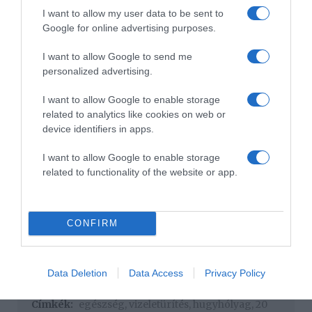
I want to allow my user data to be sent to
pisilni. Ilyenkor az agy folyton azt az üzenetet kapja,
Google for online advertising purposes.
hogy a húgyhólyag megtelt, holott nem. Ennek
következtében a húgyhólyag túlműködhet – akkor is úgy
I want to allow Google to send me
érzi, hogy ürítenie kell, ha még nem is gyűlt össze elég
personalized advertising.
vizelet a húgyhólyagjában.
A hiperaktív húgyhólyag szindróma kezelésére
I want to allow Google to enable storage
gyógyszereket lehet felírni, de néha elegendő a hólyag
related to analytics like cookies on web or
“edzése” vagy az életmód, szokások megváltoztatása, és
device identifiers in apps.
ennek eredményeképpen helyreáll az agy és a
húgyhólyag közötti megfelelő kommunikáció is.
I want to allow Google to enable storage
related to functionality of the website or app.
Ahogy Dr. Miller rámutat, a 20 másodperces
hólyagszabály valóban segít jobban megérteni a
szokásainkat, s azt is,hogy milyen irányban
CONFIRM
változtassunk az egészségünk érdekében.
Megosztás:
Facebook
Twitter
Pinterest
Data Deletion
Data Access
Privacy Policy
Címkék:
egészség
,
vizeletürítés
,
hugyhólyag
,
20