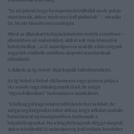
folyadéknak felel meg.
“Ez azt jelenti, hogy ha naponta körülbelül nyolc pohár
vizet iszunk, akkor nyolcszor kell pisilnünk” – mondja
Dr. Nicole Eisenbrown urológus.
Mivel az állatokat biológiai késztetés vezérli a vizelésre –
ellentétben az emberekkel, akiket sok más tényező is
befolyásolhat -, a 21 másodperces szabály a hörcsögnél
nagyobb emlősök esetében alapvető standardnak
tekinthető.
A diákok az Ig Nobel-díjat kapták felfedezésükért.
Az Ig Nobel a Nobel-díj humoros vagy gúnyos párja a
viccesnek vagy feleslegesnek tűnő, de mégis
“elgondolkodtató” tudományos munkákért.
“A hólyaggal kapcsolatos felfedezés furcsa lehet, de
mégis segítségünkre lehet abban, hogy néhány szabály
betartásával egészségesebben tarthassuk a
húgyhólyagunkat. Ha a húgyhólyagunk eléggé megtelt,
akkor körülbelül 21 másodpercig kell ürülnie, kerekítve