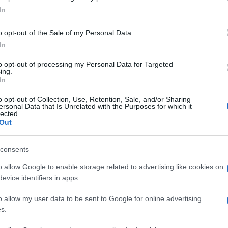
In
deg vizet öntött erre a ketogén diétára. A
 1000 elfogyasztott kalóriára közel 2,91 kilogramm
o opt-out of the Sale of my Personal Data.
a keto diéta módosított változata, amely megenged
In
zöldségekből, a következő legmagasabb szén-dioxid-
ioxidot termelve 1000 kalóriánként.
to opt-out of processing my Personal Data for Targeted
ing.
ült, hogy a legkisebb hatással van az éghajlatra,
In
zén-dioxidot termel - ez kevesebb, mint a negyedét
o opt-out of Collection, Use, Retention, Sale, and/or Sharing
ersonal Data that Is Unrelated with the Purposes for which it
lected.
nek volt a legmagasabb az általános táplálkozási
Out
áriánus, mind a vegán étrendet.
zsgált népesség mintegy 86 százaléka fogyaszt, a
consents
panyagminőség, mind a szén-dioxid-kibocsátás
o allow Google to enable storage related to advertising like cookies on
totta azt is, hogy ha a mindenevők egyharmada
evice identifiers in apps.
rmelésben bekövetkező változást feltételezve, a
ocsi-kilométer megszüntetésével lenne egyenértékű.
o allow my user data to be sent to Google for online advertising
s.
Pinterest