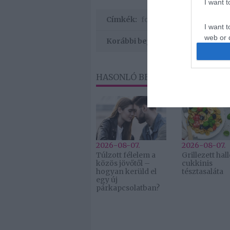
I want 
Címkék:
fogyókúra
,
keto étrend
,
I want t
web or d
Korábbi bejegyzések
I want t
or app.
HASONLÓ BEJEGYZÉSEK
2026-08-07.
2026-08-07.
Túlzott félelem a
Grillezett ha
közös jövőtől –
cukkinis
hogyan kerüld el
tésztasaláta
egy új
párkapcsolatban?