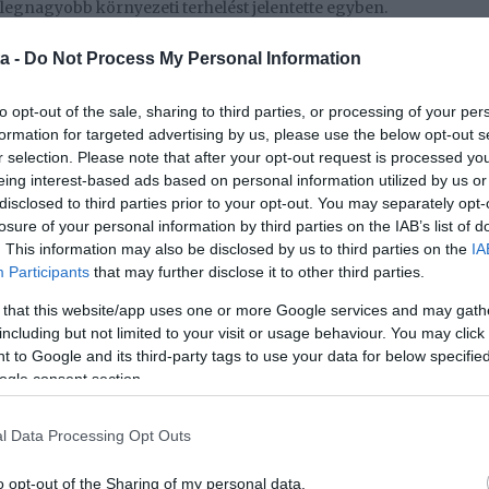
a legnagyobb környezeti terhelést jelentette egyben.
ontrol and Prevention (CDC) Nemzeti Egészség- és
a -
Do Not Process My Personal Information
sztül több mint 16 000 amerikai felnőttől kapott
e. A louisianai Tulane Egyetem csapata hatféle
to opt-out of the sale, sharing to third parties, or processing of your per
mindenevő, vegetáriánus, peszkatáriánus (a húsok
formation for targeted advertising by us, please use the below opt-out s
, keto és paleo. Ezeket az étrendeket pontértékekkel
r selection. Please note that after your opt-out request is processed y
yasztó emberek átlagpontszámát számították ki belőle.
eing interest-based ads based on personal information utilized by us or
disclosed to third parties prior to your opt-out. You may separately opt-
losure of your personal information by third parties on the IAB’s list of
 szénhidráttartalmú étrendre támaszkodva
. This information may also be disclosed by us to third parties on the
IA
zorítani - egy olyan anyagcsere-állapotba, amikor a
Participants
that may further disclose it to other third parties.
eti el üzemanyagként. Normális esetben a szervezetünk
ja fel energiaként, de amikor kifogy a
 that this website/app uses one or more Google services and may gath
ni helyette a zsírraktárakat. Az ebből a folyamatból
including but not limited to your visit or usage behaviour. You may click 
 molekulákból származik.
 to Google and its third-party tags to use your data for below specifi
ogle consent section.
yi előnnyel büszkélkednek, köztük a fogyással, a
tt energiaszinttel - de a kutatók egy ideje már a
l Data Processing Opt Outs
tnek. A probléma az, hogy eddig csak rövid távú
 nem világos, hogy a diéta hosszú távon hatékony-e,
o opt-out of the Sharing of my personal data.