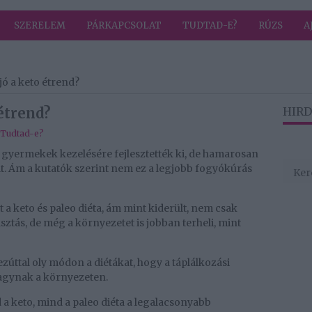
SZERELEM
PÁRKAPCSOLAT
TUDTAD-E?
RÚZS
A
ó a keto étrend?
étrend?
HIRD
Tudtad-e?
s gyermekek kezelésére fejlesztették ki, de hamarosan
. Ám a kutatók szerint nem ez a legjobb fogyókúrás
 a keto és paleo diéta, ám mint kiderült, nem csak
ztás, de még a környezetet is jobban terheli, mint
zúttal oly módon a diétákat, hogy a táplálkozási
agynak a környezeten.
 a keto, mind a paleo diéta a legalacsonyabb