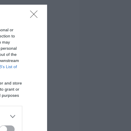
sonal or
ection to
ou may
 personal
out of the
 downstream
B’s List of
er and store
to grant or
ed purposes