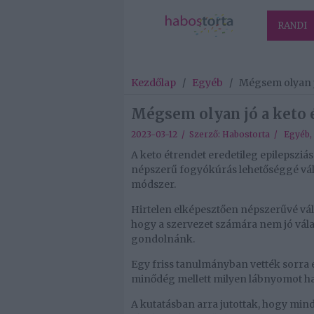
RANDI
Kezdőlap
/
Egyéb
/
Mégsem olyan j
Mégsem olyan jó a keto 
2023-03-12 / Szerző:
Habostorta
/
Egyéb
,
A keto étrendet eredetileg epilepsziá
népszerű fogyókúrás lehetőséggé vált
módszer.
Hirtelen elképesztően népszerűvé vált
hogy a szervezet számára nem jó válas
gondolnánk.
Egy friss tanulmányban vették sorra e
minődég mellett milyen lábnyomot h
A kutatásban arra jutottak, hogy mind