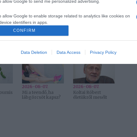
to allow Google to send me personalized advertising.
nem környezetbarát
,
epilepszia
o allow Google to enable storage related to analytics like cookies on
evice identifiers in apps.
Következő bejegyzés
CONFIRM
o allow Google to enable storage related to functionality of the website
Data Deletion
Data Access
Privacy Policy
2026-08-07.
2026-08-07.
lloumis
Mi a teendő, ha
Koltai Róbert
lábgörcsöt kapsz?
életükről mesélt