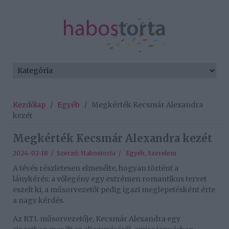
Kezdőlap
/
Egyéb
/
Megkérték Kecsmár Alexandra
kezét
Megkérték Kecsmár Alexandra kezét
2024-02-18 / Szerző:
Habostorta
/
Egyéb
,
Szerelem
A tévés részletesen elmesélte, hogyan történt a
lánykérés: a vőlegény egy extrémen romantikus tervet
eszelt ki, a műsorvezetőt pedig igazi meglepetésként érte
a nagy kérdés.
Az RTL műsorvezetője, Kecsmár Alexandra egy