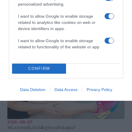
personalized advertising.
I want to allow Google to enable storage
related to analytics like cookies on web or
device identifiers in apps.
2026-08-07.
Grillezett halloumis cukkinis tésztasaláta
I want to allow Google to enable storage
related to functionality of the website or app.
CONFIRM
Data Deletion
Data Access
Privacy Policy
2026-08-07.
Mi a teendő, ha lábgörcsöt kapsz?