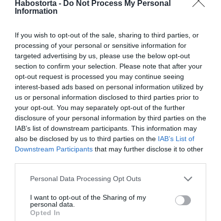
Habostorta -
Do Not Process My Personal
Information
„Nem is kérdezett semmit, én meg egyből odafutottam
hozzá, hogy persze, hozzád megyek”
If you wish to opt-out of the sale, sharing to third parties, or
– mesélte nevetve, majd hozzátette: általában sosincs
processing of your personal or sensitive information for
zavarban, de abban a percben mindketten nagyon
targeted advertising by us, please use the below opt-out
izgultak, annyira, hogy még a gyűrűt is rossz ujjra húzták
section to confirm your selection. Please note that after your
fel.
opt-out request is processed you may continue seeing
interest-based ads based on personal information utilized by
us or personal information disclosed to third parties prior to
Megosztás:
Facebook
Twitter
Pinterest
your opt-out. You may separately opt-out of the further
disclosure of your personal information by third parties on the
IAB’s list of downstream participants. This information may
Címkék:
gyűrű
,
eljegyzés
,
Kecsmár Alexandra
,
also be disclosed by us to third parties on the
IAB’s List of
hegymászás
Downstream Participants
that may further disclose it to other
third parties.
Korábbi bejegyzések
Következő bejegyzés
Please note that this website/app uses one or more Google
Personal Data Processing Opt Outs
services and may gather and store information including but
HASONLÓ BEJEGYZÉSEK
not limited to your visit or usage behaviour. You may click to
I want to opt-out of the Sharing of my
personal data.
grant or deny consent to Google and its third-party tags to
Opted In
use your data for below specified purposes in below Google