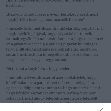
riportban mesélt az eljegyzéséről, amire januárban
került sor.
„Nagyon jól indult az idei évem, legfőképp azért, mert
megkérték a kezem január második hetében”
– mesélte örömmel Alexandra, aki elárulta, hogy bár már
megbeszélték párjával, hogy milyen közös terveik
vannak, egyáltalán nem számított arra, hogy most jön el
ez a pillanat. Márpedig a párja egy igazán különleges
tervvel állt elő: Ausztriába mentek pihenni, amelynek
során Innsbruckban is megálltak, ahol korábban már
megmászták az egyik hegycsúcsot.
Ott történt a lánykérés, a hegy tetején
– mondta a tévés, aki szerint azért voltak jelek, hogy
készül valamire a párja, de ezt már csak utólag látta,
egészen addig nem számított rá, hogy ott teszi fel neki a
nagy kérdést. Alexandra elmondta, a vőlegénye nem
sokat várt, mert ahogy felértek a hegytetőre, letérdelt,
mivel attól félt, hogy utoléri őket a többi túrázó, így
elrontják a nagy pillanatot.