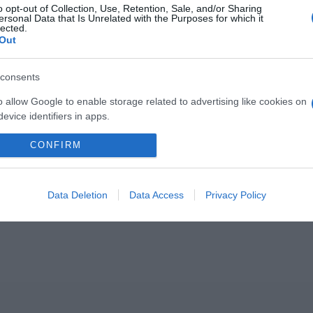
o opt-out of Collection, Use, Retention, Sale, and/or Sharing
Következő bejegyzés
ersonal Data that Is Unrelated with the Purposes for which it
lected.
Out
consents
o allow Google to enable storage related to advertising like cookies on
evice identifiers in apps.
o allow my user data to be sent to Google for online advertising
CONFIRM
2026-08-06.
2026-08-06.
s.
nnyi
Kánikula a
Megszületett
lakásban
Szabados Ági kisfia
to allow Google to send me personalized advertising.
Data Deletion
Data Access
Privacy Policy
o allow Google to enable storage related to analytics like cookies on
evice identifiers in apps.
o allow Google to enable storage related to functionality of the website