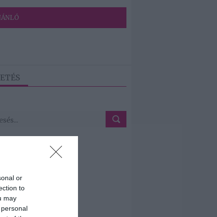
JÁNLÓ
ETÉS
sonal or
ection to
ou may
 personal