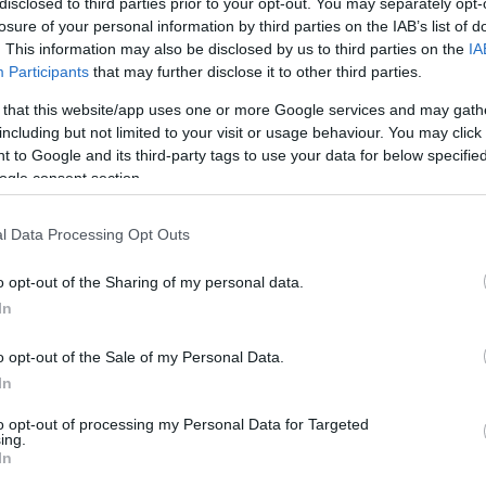
disclosed to third parties prior to your opt-out. You may separately opt-
öttük a nyár nagy részét, színdarabokat játszottunk.
losure of your personal information by third parties on the IAB’s list of
agyon jól éreztem magam vele. Elmentünk úszni a
. This information may also be disclosed by us to third parties on the
IA
mi bárban, csókolóztunk a réten a hosszú fűben.
Participants
that may further disclose it to other third parties.
Paltrow, aki még akkor randizott a férfival, amikor
k csúcsán. A színésznő elárulta, hogy Perry nagyon
 that this website/app uses one or more Google services and may gath
árt:
including but not limited to your visit or usage behaviour. You may click 
 to Google and its third-party tags to use your data for below specifi
nagy áttörés. Az volt.
ogle consent section.
s kapcsolatban, de még sokáig jó viszonyt
l Data Processing Opt Outs
 elsodródtunk egymástól, de mindig örültem neki,
o opt-out of the Sharing of my personal data.
agyok, mint oly sokan mások. Remélem, Matthew
In
o opt-out of the Sale of my Personal Data.
Pinterest
In
to opt-out of processing my Personal Data for Targeted
ász
,
Gwyneth Paltrow
,
Matthew Perry
,
Jóbarátok
,
ing.
In