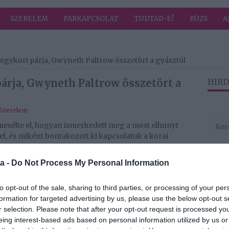
SZERELEM
PÁRKAPCSOLAT
TUDTAD-E?
RÚZS
A
egykori párja, Gwyneth Paltrow összetört a gyásztól
árja, Gwyneth Paltrow összetört a
HIRD
Szerelem
esélte el, hogyan ismerkedett meg a most elhunyt
l, és miként bontakozott ki kapcsolatuk a korai
a -
Do Not Process My Personal Information
a Matthew Perry halála, a színészé, aki a Jóbarátok
et okozott a világnak Chandler Bing karaktereként.
olt szerencséjük sokkal közelebbről is
to opt-out of the sale, sharing to third parties, or processing of your per
altrow, Matthew Perry egykori párja például megható
formation for targeted advertising by us, please use the below opt-out s
ram-posztjában.
r selection. Please note that after your opt-out request is processed y
eing interest-based ads based on personal information utilized by us or
ztam a Williamstown Színházi Fesztiválon