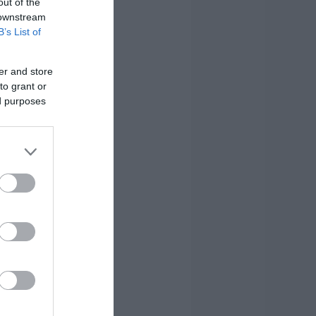
out of the
 downstream
B’s List of
er and store
to grant or
ed purposes