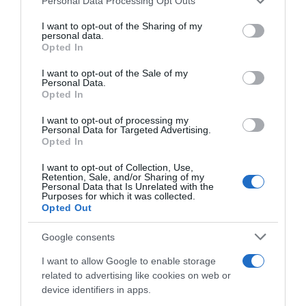
Personal Data Processing Opt Outs
services and may gather and store information including but
Korábbi bejegyzések
Következő bejegyzés
not limited to your visit or usage behaviour. You may click to
I want to opt-out of the Sharing of my
personal data.
grant or deny consent to Google and its third-party tags to
Opted In
use your data for below specified purposes in below Google
HASONLÓ BEJEGYZÉSEK
consent section.
I want to opt-out of the Sale of my
Personal Data.
Opted In
I want to opt-out of processing my
Personal Data for Targeted Advertising.
Opted In
I want to opt-out of Collection, Use,
Retention, Sale, and/or Sharing of my
Personal Data that Is Unrelated with the
Purposes for which it was collected.
Opted Out
Google consents
I want to allow Google to enable storage
2026-08-04.
related to advertising like cookies on web or
Mel C szüleit is elvitte nászútjára
device identifiers in apps.