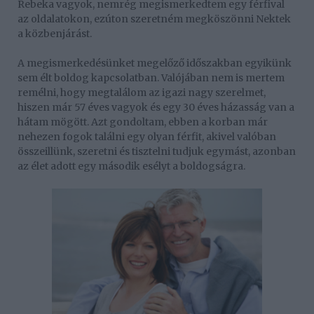
Rebeka vagyok, nemrég megismerkedtem egy férfival
az oldalatokon, ezúton szeretném megköszönni Nektek
a közbenjárást.
A megismerkedésünket megelőző időszakban egyikünk
sem élt boldog kapcsolatban. Valójában nem is mertem
remélni, hogy megtalálom az igazi nagy szerelmet,
hiszen már 57 éves vagyok és egy 30 éves házasság van a
hátam mögött. Azt gondoltam, ebben a korban már
nehezen fogok találni egy olyan férfit, akivel valóban
összeillünk, szeretni és tisztelni tudjuk egymást, azonban
az élet adott egy második esélyt a boldogságra.