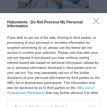
Mikor elkezdtünk beszélgetni, kiderült, hogy mindössze
Habostorta -
Do Not Process My Personal
három év korkülönbség van köztünk, és hogy ő is túlvan
Information
már egy 25 éves házasságon. Adódtak ugyan
nehézségek – mindkettőnknek volt egy korábbi élete
If you wish to opt-out of the sale, sharing to third parties, or
családdal, gyermekekkel – de most már bátran jelentjük
processing of your personal or sensitive information for
ki, hogy minden ember életében van második lehetőség,
targeted advertising by us, please use the below opt-out
ha eléggé akarjuk azt.
section to confirm your selection. Please note that after your
opt-out request is processed you may continue seeing
Köszönöm a Randivonalnak, hogy megtalálhattam a
interest-based ads based on personal information utilized by
valódi páromat!
us or personal information disclosed to third parties prior to
your opt-out. You may separately opt-out of the further
Rebeka
disclosure of your personal information by third parties on the
IAB’s list of downstream participants. This information may
Megosztás:
Facebook
Twitter
Pinterest
also be disclosed by us to third parties on the
IAB’s List of
Downstream Participants
that may further disclose it to other
third parties.
Címkék:
sikertörténet
,
szerelem
,
online
társkeresés
,
párkapcsolat
Please note that this website/app uses one or more Google