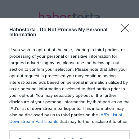
Habostorta -
Do Not Process My Personal
Information
If you wish to opt-out of the sale, sharing to third parties, or
processing of your personal or sensitive information for
targeted advertising by us, please use the below opt-out
Kezdőlap
/
Egyéb
/
Marics Peti nyugalomra vágyik
section to confirm your selection. Please note that after your
opt-out request is processed you may continue seeing
Marics Peti nyugalomra vágyik
interest-based ads based on personal information utilized by
2026-06-04 / Szerző:
Habostorta
/
Egyéb
,
Párkapcsolat
us or personal information disclosed to third parties prior to
your opt-out. You may separately opt-out of the further
Miközben a szakmai sikerek sorra követik egymást, Peti
disclosure of your personal information by third parties on the
számára egyre fontosabbá vált a magánélet és a
IAB’s list of downstream participants. This information may
nyugalom megőrzése, amelyet a nyilvánosság előtt zajló
also be disclosed by us to third parties on the
IAB’s List of
életformája gyakran próbára tesz.
Downstream Participants
that may further disclose it to other
„Durva kimondani, hogy rutinos zsűritagnak számítok,
third parties.
mégis egyet kell értenem ezzel” – mondta Peti, aki
Please note that this website/app uses one or more Google