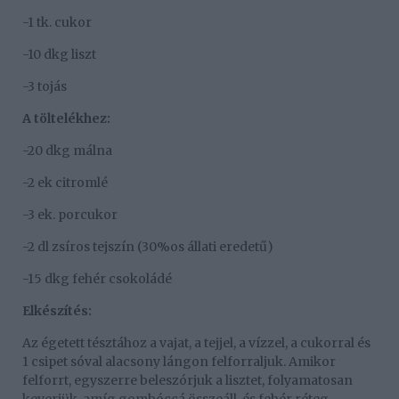
-1 tk. cukor
-10 dkg liszt
-3 tojás
A töltelékhez:
-20 dkg málna
-2 ek citromlé
-3 ek. porcukor
-2 dl zsíros tejszín (30%os állati eredetű)
-15 dkg fehér csokoládé
Elkészítés:
Az égetett tésztához a vajat, a tejjel, a vízzel, a cukorral és
1 csipet sóval alacsony lángon felforraljuk. Amikor
felforrt, egyszerre beleszórjuk a lisztet, folyamatosan