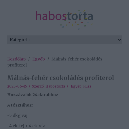
Kezdőlap
/
Egyéb
/
Málnás-fehér csokoládés
profiterol
Málnás-fehér csokoládés profiterol
2025-06-15 / Szerző:
Habostorta
/
Egyéb
,
Rúzs
Hozzávalók 24 darabhoz
A tésztához:
-5 dkg vaj
-4 ek. tej + 4 ek. víz