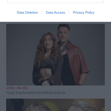
Data Deletion
Data Access
Privacy Policy
2026-08-09.
Veréb Tamás válik a feleségétől
2026-08-09.
Nagy bejelentést tett Kabai András