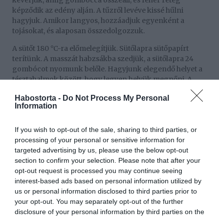
keverjük, amíg gombóccá összeáll, és fehér réteg
képződik az edény alján. A tűzről levéve kissé hűlni
hagyjuk. Amikor langyos, hozzáadjuk egyenként a
tojásokat, és alaposan összedolgozzuk.
A sütőt 180 °C-ra előmelegítjük. Sütőlapra sütőpapírt
terítünk. A masszát habzsákba szedjük, a sütőlapra 24
gombócot nyomunk belőle. Hagyjunk elegendő helyet a
tésztahalmok között, hogy legyen helyük megnőni. A
sütőben 20-25 perci sütjük, majd teljesen kihűtjük.
Habostorta -
Do Not Process My Personal
Information
A málnát a töltelékhez átválogatjuk, turmixgépbe tesszük
a citrom levével és a porcukorral, selymesre turmixoljuk,
majd átpasszírozzuk.
If you wish to opt-out of the sale, sharing to third parties, or
processing of your personal or sensitive information for
A tejszínt kemény habbá verjük, hozzákeverünk 4
targeted advertising by us, please use the below opt-out
evőkanálnyit az átpasszírozott málnából. A krémet
section to confirm your selection. Please note that after your
vékony hegyes csővel ellátott habzsákba töltjük. A
opt-out request is processed you may continue seeing
tésztába szúrjuk, és megtöltjük a krémmel.
interest-based ads based on personal information utilized by
us or personal information disclosed to third parties prior to
A csokoládét darabokra törjük, és megolvasztjuk vízgőz
your opt-out. You may separately opt-out of the further
felett. Hagyjuk kissé kihűlni, majd megcsurgassuk vele a
disclosure of your personal information by third parties on the
profiterolok tetejét. Hagyjuk megdermedni. Tálaláskor a