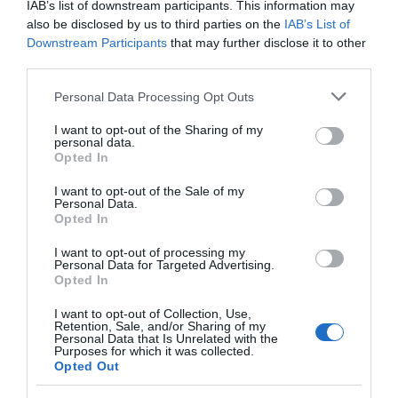
IAB’s list of downstream participants. This information may
maradék málnaszószt elosztjuk a tányérokon, és azon
also be disclosed by us to third parties on the
IAB’s List of
tálaljuk a profiterolokat, vagy külön szószos edényben
Downstream Participants
that may further disclose it to other
tálaljuk mellé.
third parties.
Munka: kb. 1 óra
Please note that this website/app uses one or more Google
Personal Data Processing Opt Outs
Fogyasztható: kb. 2 óra múlva
services and may gather and store information including but
not limited to your visit or usage behaviour. You may click to
I want to opt-out of the Sharing of my
personal data.
grant or deny consent to Google and its third-party tags to
Opted In
Megosztás:
Facebook
Twitter
Pinterest
use your data for below specified purposes in below Google
consent section.
I want to opt-out of the Sale of my
Personal Data.
Címkék:
recept
,
málna
,
csoki
,
profiterol
Opted In
Korábbi bejegyzések
Következő bejegyzés
I want to opt-out of processing my
Personal Data for Targeted Advertising.
Opted In
HASONLÓ BEJEGYZÉSEK
I want to opt-out of Collection, Use,
Retention, Sale, and/or Sharing of my
Personal Data that Is Unrelated with the
Purposes for which it was collected.
Opted Out