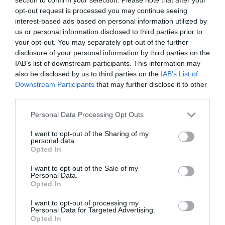
Címkék:
internet
,
üzenet
,
Magyar Péter
,
ex
opt-out request is processed you may continue seeing
feleség
,
közös kép
interest-based ads based on personal information utilized by
us or personal information disclosed to third parties prior to
Korábbi bejegyzések
Következő bejegyzés
your opt-out. You may separately opt-out of the further
disclosure of your personal information by third parties on the
IAB’s list of downstream participants. This information may
HASONLÓ BEJEGYZÉSEK
also be disclosed by us to third parties on the
IAB’s List of
Downstream Participants
that may further disclose it to other
third parties.
Please note that this website/app uses one or more Google
Personal Data Processing Opt Outs
services and may gather and store information including but
not limited to your visit or usage behaviour. You may click to
I want to opt-out of the Sharing of my
personal data.
grant or deny consent to Google and its third-party tags to
Opted In
use your data for below specified purposes in below Google
consent section.
I want to opt-out of the Sale of my
Personal Data.
Opted In
I want to opt-out of processing my
Personal Data for Targeted Advertising.
Opted In
2026-08-10.