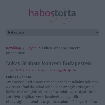
Kezdőlap
/
Egyéb
/
Lukas Graham koncert
Budapesten
Lukas Graham koncert Budapesten
2017-02-24 / Szerző:
Habostorta
/
Egyéb
,
Ajánló
Lukas Graham
, az énekesükről elnevezett dán zenekar néhány hónapja
a 7 Years című dalukkal robbant be az egész világon, s
jövőre első világkörüli turnéjára indul. Az európai körút
2017 februárjában veszi kezdetét az Egyesült
Királyságban - ahol a csapat már adott néhány teltházas