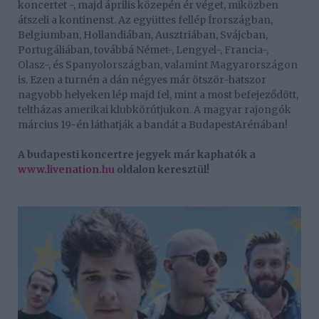
koncertet -, majd április közepén ér véget, miközben
átszeli a kontinenst. Az együttes fellép Írországban,
Belgiumban, Hollandiában, Ausztriában, Svájcban,
Portugáliában, továbbá Német-, Lengyel-, Francia-,
Olasz-, és Spanyolországban, valamint Magyarországon
is. Ezen a turnén a dán négyes már ötször-hatszor
nagyobb helyeken lép majd fel, mint a most befejeződött,
teltházas amerikai klubkörútjukon. A magyar rajongók
március 19-én láthatják a bandát a BudapestArénában!
A budapesti koncertre jegyek már kaphatók a
www.livenation.hu
oldalon keresztül!