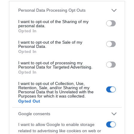
Please note that this website/app uses one or more Google
Personal Data Processing Opt Outs
services and may gather and store information including but
Címkék:
koncert
,
zene
,
Lukas Graham
,
Live Nation
not limited to your visit or usage behaviour. You may click to
I want to opt-out of the Sharing of my
personal data.
grant or deny consent to Google and its third-party tags to
Korábbi bejegyzések
Következő bejegyzés
Opted In
use your data for below specified purposes in below Google
consent section.
I want to opt-out of the Sale of my
Personal Data.
HASONLÓ BEJEGYZÉSEK
Opted In
I want to opt-out of processing my
Personal Data for Targeted Advertising.
Opted In
I want to opt-out of Collection, Use,
Retention, Sale, and/or Sharing of my
Personal Data that Is Unrelated with the
Purposes for which it was collected.
Opted Out
Google consents
I want to allow Google to enable storage
related to advertising like cookies on web or