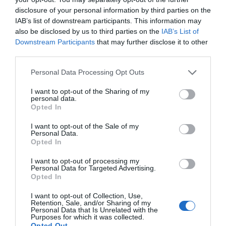
lányt húzott közelebb magához és simultak össze a
disclosure of your personal information by third parties on the
színpadon. A pillanat olyan érzékire sikeredett, hogy a
IAB’s list of downstream participants. This information may
közönség egy csókot is látott kettejük között elcsattanni.
also be disclosed by us to third parties on the
IAB’s List of
A jelenetről felvétel is készült, amely kikerült a TikTok-ra.
Downstream Participants
that may further disclose it to other
Azt egyelőre nem tudni, hogy csak show-elem volt-e a
third parties.
romantikus húzás, vagy újra nyitott-e a szíve egy
Please note that this website/app uses one or more Google
kapcsolatra.
Personal Data Processing Opt Outs
services and may gather and store information including but
not limited to your visit or usage behaviour. You may click to
I want to opt-out of the Sharing of my
personal data.
Megosztás:
Facebook
Twitter
Pinterest
grant or deny consent to Google and its third-party tags to
Opted In
use your data for below specified purposes in below Google
consent section.
I want to opt-out of the Sale of my
Címkék:
szakítás
,
csók
,
továbblépés
,
LL Junior
,
ex
,
Personal Data.
titkos nő
Opted In
Korábbi bejegyzések
Következő bejegyzés
I want to opt-out of processing my
Personal Data for Targeted Advertising.
Opted In
HASONLÓ BEJEGYZÉSEK
I want to opt-out of Collection, Use,
Retention, Sale, and/or Sharing of my
Personal Data that Is Unrelated with the
Purposes for which it was collected.
Opted Out