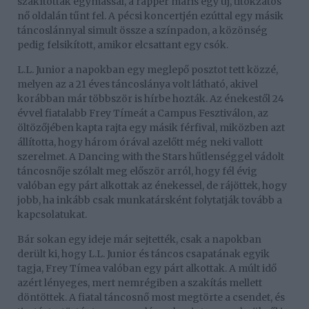
szakítottak egymással, a rapper máris egy új, titokzatos
nő oldalán tűnt fel. A pécsi koncertjén ezúttal egy másik
táncoslánnyal simult össze a színpadon, a közönség
pedig felsikított, amikor elcsattant egy csók.
L.L. Junior a napokban egy meglepő posztot tett közzé,
melyen az a 21 éves táncoslánya volt látható, akivel
korábban már többször is hírbe hozták. Az énekestől 24
évvel fiatalabb Frey Tímeát a Campus Fesztiválon, az
öltözőjében kapta rajta egy másik férfival, miközben azt
állította, hogy három órával azelőtt még neki vallott
szerelmet. A Dancing with the Stars hűtlenséggel vádolt
táncosnője szólalt meg először arról, hogy fél évig
valóban egy párt alkottak az énekessel, de rájöttek, hogy
jobb, ha inkább csak munkatársként folytatják tovább a
kapcsolatukat.
Bár sokan egy ideje már sejtették, csak a napokban
derült ki, hogy L.L. Junior és táncos csapatának egyik
tagja, Frey Tímea valóban egy párt alkottak. A múlt idő
azért lényeges, mert nemrégiben a szakítás mellett
döntöttek. A fiatal táncosnő most megtörte a csendet, és