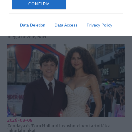
CONFIRM
Data Deletion
Data Access
Privacy Policy
2026-08-08.
Takácsatka elleni védekezés kánikulában: így mentheted
meg a növényeidet
2026-08-08.
Zendaya és Tom Holland luxushotelben tartották a
lakodalmukat