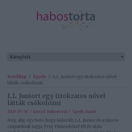
Kezdőlap
/
Egyéb
/
L.L. Juniort egy titokzatos nővel
látták csókolózni
L.L. Juniort egy titokzatos nővel
látták csókolózni
2025-07-30 / Szerző:
Habostorta
/
Egyéb
,
Randi
Még alig egy hete, hogy kiderült, L.L. Junior és a táncos
csapatának tagja, Frey Tímea közel fél év után