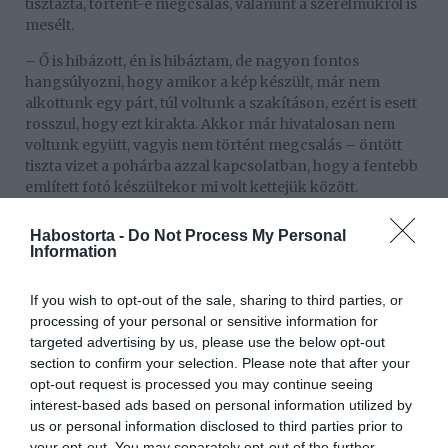
tisztázta, történt-e megcsalás, valamint a szerelmükről is
mesélt.
– Ő is hibázott, én is hibáztam, de nagyon fontos
hangsúlyozni, hogy amikor a kép készült, már nem
alkottunk egy párt, túl voltunk a szakításon, ezért is esett
rosszul, hogy ezt kirakta. Akkor már hivatalosan nem
voltunk együtt, vagyis nem történt megcsalás – öntött
tiszta vizet a pohárba azzal kapcsolatban, hogy a fentebb
említett fotó készültekor mi volt kettejük között.
Titokzatos nőhöz került közel
Habostorta -
Do Not Process My Personal
Information
Az előadó egyik közeli ismerőse lapunknak elárulta, a
jövőben továbbra is együtt dolgozik majd Junior az
If you wish to opt-out of the sale, sharing to third parties, or
exével, habár neki is fáj a lezárás. Pár napja ugyan még
processing of your personal or sensitive information for
csalódottnak tűnt, úgy látszik, már túl is tette magát
targeted advertising by us, please use the below opt-out
Tímeán, a napokban máris egy új hölgy oldalán bukkant
section to confirm your selection. Please note that after your
fel. Pécsen adott koncertet, ahol a Raggamoffin című
opt-out request is processed you may continue seeing
slágerét a szokásos módon, az egyik táncoslánya
interest-based ads based on personal information utilized by
társaságában kezdte el énekelni.
us or personal information disclosed to third parties prior to
Ezúttal azonban nem Tímeával táncolt, hanem egy másik
your opt-out. You may separately opt-out of the further