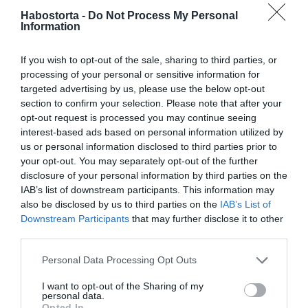
Ez a recept nemcsak vacsorára ideális. Ha reggel
Habostorta -
Do Not Process My Personal
gyorsan kell valami energiadús, meleg étel, vagy csak
Information
nem akarod túlterhelni a gyomrodat egy nehéz ebéddel,
ezek a palacsinták mindig jó választásnak bizonyulnak.
If you wish to opt-out of the sale, sharing to third parties, or
Ráadásul könnyen skálázható: minden tojás mellé
processing of your personal or sensitive information for
számolj kb. 10 ml tejszínt, és már készítheted is a
targeted advertising by us, please use the below opt-out
nagyobb adagot.
section to confirm your selection. Please note that after your
opt-out request is processed you may continue seeing
Próbáld ki, és hidd el, a tej és liszt hiánya egyáltalán nem
interest-based ads based on personal information utilized by
vesz el semmit az élvezetből – sőt, talán még jobban is
us or personal information disclosed to third parties prior to
fog ízleni, mint a hagyományos változat!
your opt-out. You may separately opt-out of the further
disclosure of your personal information by third parties on the
Megosztás:
Facebook
Twitter
Pinterest
IAB’s list of downstream participants. This information may
also be disclosed by us to third parties on the
IAB’s List of
Downstream Participants
that may further disclose it to other
Címkék:
recept
,
palacsinta
,
liszt
,
tej
,
mentes
third parties.
Korábbi bejegyzések
Következő bejegyzés
Please note that this website/app uses one or more Google
Personal Data Processing Opt Outs
services and may gather and store information including but
not limited to your visit or usage behaviour. You may click to
I want to opt-out of the Sharing of my
personal data.
grant or deny consent to Google and its third-party tags to
HASONLÓ BEJEGYZÉSEK
Opted In