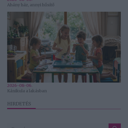
Ahány ház, annyi hűsítő
2026-08-06.
Kánikula a lakásban
HIRDETÉS