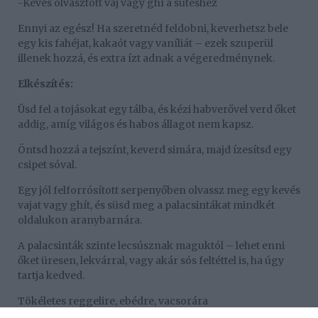
-Kevés olvasztott vaj vagy ghí a sütéshez
Ennyi az egész! Ha szeretnéd feldobni, keverhetsz bele
egy kis fahéjat, kakaót vagy vaníliát – ezek szuperül
illenek hozzá, és extra ízt adnak a végeredménynek.
Elkészítés:
Üsd fel a tojásokat egy tálba, és kézi habverővel verd őket
addig, amíg világos és habos állagot nem kapsz.
Öntsd hozzá a tejszínt, keverd simára, majd ízesítsd egy
csipet sóval.
Egy jól felforrósított serpenyőben olvassz meg egy kevés
vajat vagy ghít, és süsd meg a palacsintákat mindkét
oldalukon aranybarnára.
A palacsinták szinte lecsúsznak maguktól – lehet enni
őket üresen, lekvárral, vagy akár sós feltéttel is, ha úgy
tartja kedved.
Tökéletes reggelire, ebédre, vacsorára