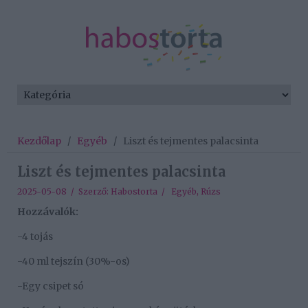
Kezdőlap
/
Egyéb
/
Liszt és tejmentes palacsinta
Liszt és tejmentes palacsinta
2025-05-08 / Szerző:
Habostorta
/
Egyéb
,
Rúzs
Hozzávalók:
-4 tojás
-40 ml tejszín (30%-os)
-Egy csipet só