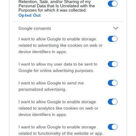
Retention, Sale, and/or Sharing of my
repülőgépe motorja felrobbant a Delta Airlines járat
Personal Data that Is Unrelated with the
fedélzetén (a gép ekkor kényszerleszállást hajtott végre).
Purposes for which it was collected.
Opted Out
Aztán következett egy ejtőernyős baleset, ahol két
ejtőernyő összecsavarodott. Szerencsére tandemugrás
volt, így partnere képes volt kibogozni az ernyőket, és
Google consents
Leonardo túlélte a kalandot. Végül, amikor egy
I want to allow Google to enable storage
alkalommal üzleti úton volt, és kinézett a repülőgép
related to advertising like cookies on web or
ablakán, észrevette, hogy a szárny lángra lobban.
device identifiers in apps.
– Már azt hittem, hogy a mennyországba kerültem, mert
I want to allow my user data to be sent to
senki nem mondott semmit. Én üvöltve kérdeztem, hogy
Google for online advertising purposes.
mi történik ott, mire mások nyugodt hangon felelték: egy
kis probléma merült fel – mesélte a The Ellen DeGeneres
I want to allow Google to send me
Show-ban DiCaprio.
personalized advertising.
Megosztás:
Facebook
Twitter
Pinterest
I want to allow Google to enable storage
related to analytics like cookies on web or
device identifiers in apps.
Címkék:
Leonardo DiCaprio
,
fiatal lányok
,
halálközeli élmény
,
őrangyalok
I want to allow Google to enable storage
related to functionality of the website or app.