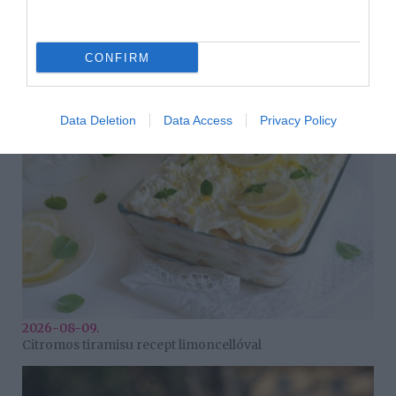
Korábbi bejegyzések
Következő bejegyzés
CONFIRM
HASONLÓ BEJEGYZÉSEK
Data Deletion
Data Access
Privacy Policy
2026-08-09.
Citromos tiramisu recept limoncellóval