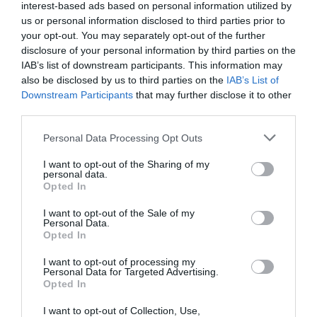
Csak eljátszani tudja a drogost
interest-based ads based on personal information utilized by
us or personal information disclosed to third parties prior to
Elmondása szerint soha nemélt kábítószerekkel. A part
your opt-out. You may separately opt-out of the further
és később A Wall Street farkasa című filmekben is drogos
disclosure of your personal information by third parties on the
szerepet alakított. Utóbbira úgy készült fel, hogy
IAB’s list of downstream participants. This information may
konzultált egy drogszakértővel, ami láthatóan
also be disclosed by us to third parties on the
IAB’s List of
kifizetődött: megdöbbentő hitelességgel alakította a
Downstream Participants
that may further disclose it to other
drogmámorban úszó brókert a drámában.
third parties.
Vegetáriánusként májat evett
Please note that this website/app uses one or more Google
Personal Data Processing Opt Outs
services and may gather and store information including but
Leonardo DiCaprio mindig elkötelezetten állt a
not limited to your visit or usage behaviour. You may click to
I want to opt-out of the Sharing of my
szerepeihez, kivételes tehetsége predesztinálta volna az
personal data.
grant or deny consent to Google and its third-party tags to
Oscar-díjra, ám több mint egy évtizedet kellett várnia rá.
Opted In
use your data for below specified purposes in below Google
Leo még arra is képes volt, hogy vegetáriánusként nyers
consent section.
szarvasmájat egyen A visszatérő című film forgatásán. A
I want to opt-out of the Sale of my
Personal Data.
főszerepért végre elnyerte az Oscart.
Opted In
Halálközeli élmények
I want to opt-out of processing my
Personal Data for Targeted Advertising.
A színésznek számos halálközeli élménye volt. Először
Opted In
egy nagy fehér cápa került be a ketrecébe egy dél-afrikai
merülés során, és alig tudott elmenekülni előle. Majd a
I want to opt-out of Collection, Use,