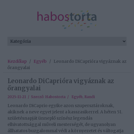
Kezdőlap
/
Egyéb
/
Leonardo DiCaprióra vigyáznak az
őrangyalai
Leonardo DiCaprióra vigyáznak az
őrangyalai
2025-11-21 / Szerző:
Habostorta
/
Egyéb
,
Randi
Leonardo DiCaprio egyike azon szupersztároknak,
akiknek a neve egyet jelent a kasszasikerrel. A héten 51.
születésnapját ünneplő színész legendás
elhivatottsággal műveli mesterségét, de ugyanolyan
állhatatos buzgalommal védi a környezetet és váltogatja