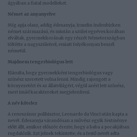
ágyában a fiatal modelleket.
Német az anyanyelve
Míg apja olasz, addig édesanyja, Irmelin Indenbirken
német származású, és miután a szülei egyéves korában
elváltak, gyermekkorának egy részét Németországban
töltötte a nagyszüleivel, emiatt folyékonyan beszél
németül.
Majdnem tengerbiológus lett
Elárulta, hogy gyermekként tengerbiológus vagy
színész szeretett volna lenni. Mindig rajongott a
környezetért és az állatvilágért, végül azért lett színész,
mert imád karaktereket megjeleníteni.
A név kötelez
A reneszánsz polihisztor, Leonardo da Vinci után kapta a
nevét. Édesanyja várandósan a művész egyik festménye
előtt állt, amikor először érezte, hogy a baba a pocakjában
rugdalózik. Ezt jelnek tekintette, és a festő nevét adta