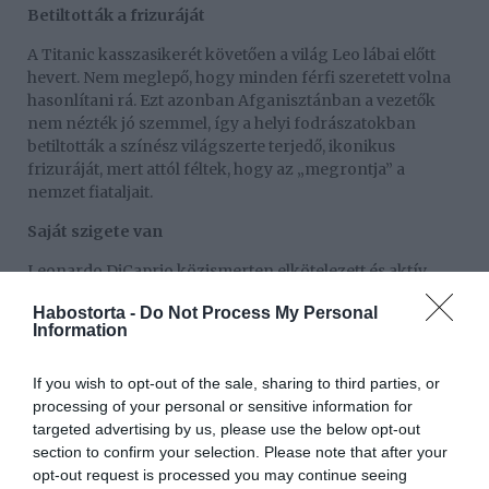
Betiltották a frizuráját
A Titanic kasszasikerét követően a világ Leo lábai előtt
hevert. Nem meglepő, hogy minden férfi szeretett volna
hasonlítani rá. Ezt azonban Afganisztánban a vezetők
nem nézték jó szemmel, így a helyi fodrászatokban
betiltották a színész világszerte terjedő, ikonikus
frizuráját, mert attól féltek, hogy az „megrontja” a
nemzet fiataljait.
Saját szigete van
Leonardo DiCaprio közismerten elkötelezett és aktív
környezetvédő. Belize partjainál vásárolt egy jelentős
Habostorta -
Do Not Process My Personal
méretű szigetet, amelyet megmentett azzal, hogy
Information
környezetbarát üdülőhellyé alakította. Ez a világ első
öko-helyreállító üdülőhelye, ahol újraültették a
If you wish to opt-out of the sale, sharing to third parties, or
kipusztított fákat, természetvédelmi területté
processing of your personal or sensitive information for
nyilvánították a területének felét, megvédik a hatalmas
targeted advertising by us, please use the below opt-out
korallzátony-rendszerét, és egyedülálló lamantin-
section to confirm your selection. Please note that after your
állományát.
opt-out request is processed you may continue seeing