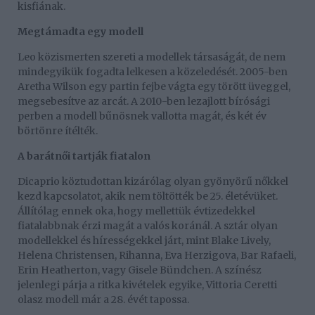
kisfiának.
Megtámadta egy modell
Leo közismerten szereti a modellek társaságát, de nem
mindegyikük fogadta lelkesen a közeledését. 2005-ben
Aretha Wilson egy partin fejbe vágta egy törött üveggel,
megsebesítve az arcát. A 2010-ben lezajlott bírósági
perben a modell bűnösnek vallotta magát, és két év
börtönre ítélték.
A barátnői tartják fiatalon
Dicaprio köztudottan kizárólag olyan gyönyörű nőkkel
kezd kapcsolatot, akik nem töltötték be 25. életévüket.
Állítólag ennek oka, hogy mellettük évtizedekkel
fiatalabbnak érzi magát a valós koránál. A sztár olyan
modellekkel és hírességekkel járt, mint Blake Lively,
Helena Christensen, Rihanna, Eva Herzigova, Bar Rafaeli,
Erin Heatherton, vagy Gisele Bündchen. A színész
jelenlegi párja a ritka kivételek egyike, Vittoria Ceretti
olasz modell már a 28. évét tapossa.