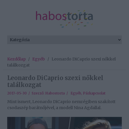
Kezdőlap
/
Egyéb
/
Leonardo DiCaprio szexi nőkkel
találkozgat
Leonardo DiCaprio szexi nőkkel
találkozgat
2017-05-30 / Szerző:
Habostorta
/
Egyéb
,
Párkapcsolat
Mint ismert, Leonardo DiCaprio nemrégiben szakított
csodaszép barátnőjével, a modell Nina Agdallal.