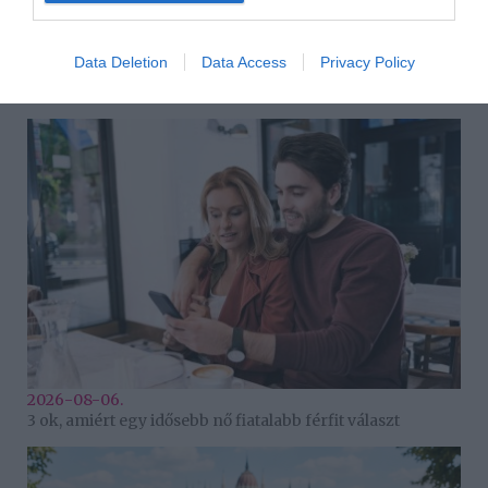
Data Deletion
Data Access
Privacy Policy
2026-08-07.
Mikes Anna és Krausz Gábor kitálaltak a házasságukról
2026-08-06.
3 ok, amiért egy idősebb nő fiatalabb férfit választ