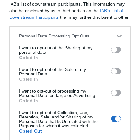
IAB’s list of downstream participants. This information may
also be disclosed by us to third parties on the
IAB’s List of
Downstream Participants
that may further disclose it to other
third parties.
Please note that this website/app uses one or more Google
Personal Data Processing Opt Outs
Forrás: Blikk
services and may gather and store information including but
not limited to your visit or usage behaviour. You may click to
I want to opt-out of the Sharing of my
personal data.
Megosztás:
Facebook
Twitter
Pinterest
grant or deny consent to Google and its third-party tags to
Opted In
use your data for below specified purposes in below Google
consent section.
I want to opt-out of the Sale of my
Címkék:
párkapcsolat
,
szakítás
,
Leonardo
Personal Data.
DiCaprio
,
új társaság
Opted In
I want to opt-out of processing my
Korábbi bejegyzések
Következő bejegyzés
Personal Data for Targeted Advertising.
Opted In
I want to opt-out of Collection, Use,
HASONLÓ BEJEGYZÉSEK
Retention, Sale, and/or Sharing of my
Personal Data that Is Unrelated with the
Purposes for which it was collected.
Opted Out