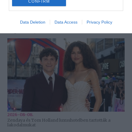
CONFIRM
2026-08-08.
Data Deletion
Data Access
Privacy Policy
Takácsatka elleni védekezés kánikulában: így mentheted
meg a növényeidet
2026-08-08.
Zendaya és Tom Holland luxushotelben tartották a
lakodalmukat