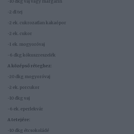
-10 dkg vaj vagy margarin
-2 dl tej
-2 ek. cukrozatlan kakaópor
-2 ek. cukor
-1 ek. mogyoróvaj
-6 dkg kókuszreszelék
A középső réteghez:
-20 dkg mogyoróvaj
-2 ek. porcukor
-10 dkg vaj
-6 ek. eperlekvár
A tetejére:
-10 dkg étcsokoládé