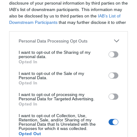
megszórjuk kókuszreszelékkel, majd visszatesszük a
disclosure of your personal information by third parties on the
fagyasztóba kb. 15 percre. Ha a csokoládé megdermedt,
IAB’s list of downstream participants. This information may
a hűtőbe tesszük tálalásig, azután szeleteljük.
also be disclosed by us to third parties on the
IAB’s List of
Downstream Participants
that may further disclose it to other
Munka: kb. 45 perc
third parties.
Fogyasztható: kb. 1,5 óra múlva
Please note that this website/app uses one or more Google
Personal Data Processing Opt Outs
services and may gather and store information including but
not limited to your visit or usage behaviour. You may click to
I want to opt-out of the Sharing of my
Megosztás:
Facebook
Twitter
Pinterest
personal data.
grant or deny consent to Google and its third-party tags to
Opted In
use your data for below specified purposes in below Google
consent section.
Címkék:
recept
,
süti
,
lekvár
,
csoki
,
kókusz
,
I want to opt-out of the Sale of my
Personal Data.
mogyoróvaj
Opted In
Korábbi bejegyzések
Következő bejegyzés
I want to opt-out of processing my
Personal Data for Targeted Advertising.
Opted In
HASONLÓ BEJEGYZÉSEK
I want to opt-out of Collection, Use,
Retention, Sale, and/or Sharing of my
Personal Data that Is Unrelated with the
Purposes for which it was collected.
Opted Out