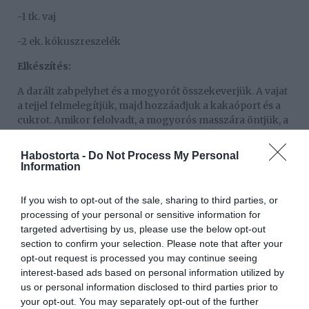
-1 tk. vaj
-2 ek. kókuszreszelék
Elkészítés:
A darált zabpelyhet és a mogyorót összekeverjük. A vajat
a tejjel felmelegítjük, majd hozzáadjuk a kakaóport és a
cukrot. Amikor felolvadt, a mogyorós masszára öntjük, a
mogyoróvajat is belekeverjük. Ha túl sűrű a massza, még
kevés tejet adhatunk hozzá. Végül a kókuszt is
Habostorta -
Do Not Process My Personal
belekeverjük, és 20 x 30 cm-es magas peremű formába
Information
simítjuk.
If you wish to opt-out of the sale, sharing to third parties, or
A középső réteghez a mogyoróvajat, a porcukorral és a
processing of your personal or sensitive information for
vajjal tálba tesszük és mixerrel összekavarjuk. A diós
targeted advertising by us, please use the below opt-out
alapra halmozzuk, és egyenletesen elkenjük rajta. Az
section to confirm your selection. Please note that after your
eperlekvárt a tetejére kenjük, és betesszük 15 percre a
opt-out request is processed you may continue seeing
fagyasztóba.
interest-based ads based on personal information utilized by
A tetejére a csokoládét a vajjal felolvasztjuk, és amikor
us or personal information disclosed to third parties prior to
langyosra hűlt, a lekváros réteg tetejére kenjük,
your opt-out. You may separately opt-out of the further