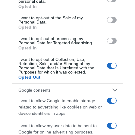
personal data.
grant or deny consent to Google and its third-party tags to
Opted In
Ne kerüljétek el a konfliktusokat, hanem tanuljatok meg
use your data for below specified purposes in below Google
hatékonyan kezelni őket. Tanuljatok a vitákból, és
consent section.
I want to opt-out of the Sale of my
keresetek megoldásokat a problémákra, amelyek
Personal Data.
mindkettőtöket kielégítenek.
Opted In
Az idősebb korban a párkapcsolat még mélyebb és
I want to opt-out of processing my
Personal Data for Targeted Advertising.
kiforrottabb lehet, ha figyelmet fordítotok egymásra és
Opted In
az élet apró örömeire. Az említett tippek segíthetnek
erősíteni a kapcsolatot és hozzájárulhatnak egy
I want to opt-out of Collection, Use,
boldogabb közös jövőhöz.
Retention, Sale, and/or Sharing of my
Personal Data that Is Unrelated with the
Purposes for which it was collected.
Opted Out
Megosztás:
Facebook
Twitter
Pinterest
Google consents
Címkék:
párkapcsolat
,
szeretet
,
időskor
,
kötelés
,
I want to allow Google to enable storage
megtartás
,
egymásrafigyelés
related to advertising like cookies on web or
device identifiers in apps.
Korábbi bejegyzések
Következő bejegyzés
I want to allow my user data to be sent to
Google for online advertising purposes.