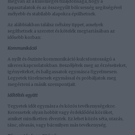
megvan az a különleges tulajdonsága, hogy a
tapasztalatok és az összegyűlt bölcsesség segítségével
mélyebb és stabilabb alapokra épülhetnek.
Az alábbiakban találsz néhány tippet, amelyek
segíthetnek a szeretet és kötelék megtartásában az
idősebb korban:
Kommunikáció
A nyílt és őszinte kommunikáció kulcsfontosságú a
sikeres kapcsolatokban. Beszéljétek meg az érzéseiteket,
igényeiteket, és hallgassatok egymásra figyelmesen.
Legyetek türelmesek egymással és próbáljatok meg
megérteni a másik szempontjait.
Időtöltés együtt
Tegyetek időt egymásra és közös tevékenységekre.
Keressetek olyan hobbit vagy érdeklődési köröket,
amiket mindketten élveztek. Ez lehet közös séta, utazás,
tánc, olvasás, vagy bármilyen más tevékenység.