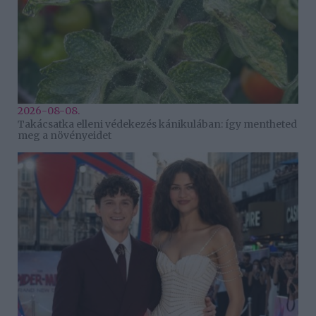
2026-08-08.
Takácsatka elleni védekezés kánikulában: így mentheted
meg a növényeidet