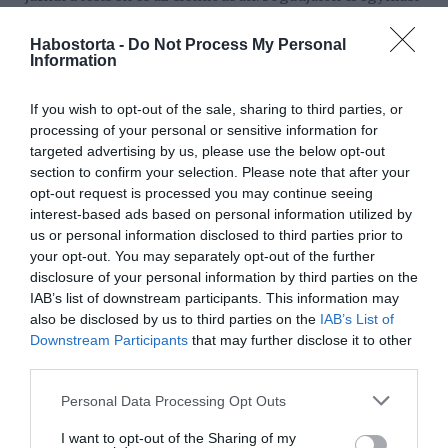
ilyennek, és segítsetek egymásnak az elfogadásban.
Habostorta -
Do Not Process My Personal
Intimitás és romantika
Information
Az intimitás és romantika fontos része egy
If you wish to opt-out of the sale, sharing to third parties, or
párkapcsolatnak. Ne hagyjátok, hogy az idő múlásával
processing of your personal or sensitive information for
ezek az érzelmek megkopjanak. Időzzetek el egymással,
targeted advertising by us, please use the below opt-out
kifejezve szereteteteket és gondoskodástokat.
section to confirm your selection. Please note that after your
Közös emlékek ápolása
opt-out request is processed you may continue seeing
interest-based ads based on personal information utilized by
Gondoljatok vissza azokra az élményekre, amelyeket
us or personal information disclosed to third parties prior to
együtt átéltetek, és beszéljetek róluk. Ezek az emlékek
your opt-out. You may separately opt-out of the further
segíthetnek összekovácsolni titeket, és erősíthetik a
disclosure of your personal information by third parties on the
köteléket.
IAB’s list of downstream participants. This information may
also be disclosed by us to third parties on the
IAB’s List of
Bizalom és megbecsülés
Downstream Participants
that may further disclose it to other
Az idősebb korban kialakult kapcsolatokban a bizalom és
third parties.
a megbecsülés különösen fontos szerepet játszik.
Please note that this website/app uses one or more Google
Tartsátok tiszteletben egymás határait és privát szféráját.
Personal Data Processing Opt Outs
services and may gather and store information including but
Konfliktuskezelés
not limited to your visit or usage behaviour. You may click to
I want to opt-out of the Sharing of my