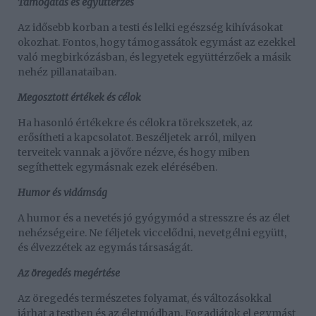
Támogatás és együttérzés
Az idősebb korban a testi és lelki egészség kihívásokat
okozhat. Fontos, hogy támogassátok egymást az ezekkel
való megbirkózásban, és legyetek együttérzőek a másik
nehéz pillanataiban.
Megosztott értékek és célok
Ha hasonló értékekre és célokra törekszetek, az
erősítheti a kapcsolatot. Beszéljetek arról, milyen
terveitek vannak a jövőre nézve, és hogy miben
segíthettek egymásnak ezek elérésében.
Humor és vidámság
A humor és a nevetés jó gyógymód a stresszre és az élet
nehézségeire. Ne féljetek viccelődni, nevetgélni együtt,
és élvezzétek az egymás társaságát.
Az öregedés megértése
Az öregedés természetes folyamat, és változásokkal
járhat a testben és az életmódban. Fogadjátok el egymást