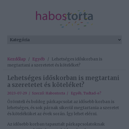
Kezdőlap
/
Egyéb
/
Lehetséges időskorban is
megtartani a szeretetet és köteléket?
Lehetséges időskorban is megtartani
a szeretetet és köteléket?
2023-07-29 / Szerző:
Habostorta
/
Egyéb
,
Tudtad-e?
Örömteli és boldog párkapcsolat az idősebb korban is
lehetséges, és sok párnak sikerül megtartania a szeretet
és köteléküket az évek során. Így lehet elérni.
Az idősebb korban tapasztalt párkapcsolatoknak