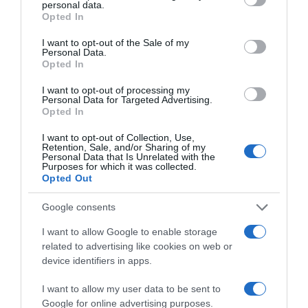
personal data.
HASONLÓ BEJEGYZÉSEK
grant or deny consent to Google and its third-party tags to
Opted In
use your data for below specified purposes in below Google
consent section.
I want to opt-out of the Sale of my
Personal Data.
Opted In
I want to opt-out of processing my
Personal Data for Targeted Advertising.
Opted In
I want to opt-out of Collection, Use,
Retention, Sale, and/or Sharing of my
Personal Data that Is Unrelated with the
Purposes for which it was collected.
Opted Out
Google consents
2026-08-08.
Csökkenti a vérnyomást, és védi a szívet
I want to allow Google to enable storage
related to advertising like cookies on web or
device identifiers in apps.
I want to allow my user data to be sent to
Google for online advertising purposes.