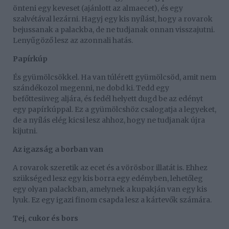
önteni egy keveset (ajánlott az almaecet), és egy
szalvétával lezárni. Hagyj egy kis nyílást, hogy a rovarok
bejussanak a palackba, de ne tudjanak onnan visszajutni.
Lenyűgöző lesz az azonnali hatás.
Papírkúp
És gyümölcsökkel. Ha van túlérett gyümölcsöd, amit nem
szándékozol megenni, ne dobd ki. Tedd egy
befőttesüveg aljára, és fedél helyett dugd be az edényt
egy papírkúppal. Ez a gyümölcshöz csalogatja a legyeket,
de a nyílás elég kicsi lesz ahhoz, hogy ne tudjanak újra
kijutni.
Az igazság a borban van
A rovarok szeretik az ecet és a vörösbor illatát is. Ehhez
szükséged lesz egy kis borra egy edényben, lehetőleg
egy olyan palackban, amelynek a kupakján van egy kis
lyuk. Ez egy igazi finom csapda lesz a kártevők számára.
Tej, cukor és bors