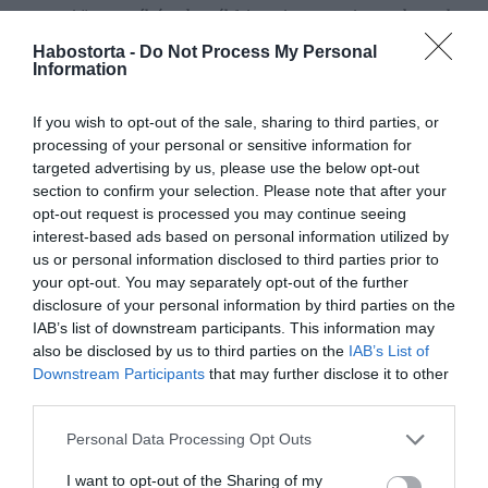
Keverj össze néhány kanál friss tejet egy csipet cukorral
és egy csipet fekete borssal egy felhevített kis
Habostorta -
Do Not Process My Personal
serpenyőben. Keverjük 10 percig, és amikor a folyadék
Information
felforrt, öntsük egy sekély edénybe. Hagyd bárhol a
lakásban, a legyek hamarosan megfulladnak benne.
If you wish to opt-out of the sale, sharing to third parties, or
processing of your personal or sensitive information for
Azonban tegyél a rovarriasztókra is
targeted advertising by us, please use the below opt-out
A legyek elűzésének leghatékonyabb módja, ha a fenti
section to confirm your selection. Please note that after your
módszerek bármelyikét hatékony rovarriasztóval
opt-out request is processed you may continue seeing
kombinálod.
interest-based ads based on personal information utilized by
us or personal information disclosed to third parties prior to
your opt-out. You may separately opt-out of the further
Megosztás:
Facebook
Twitter
Pinterest
disclosure of your personal information by third parties on the
IAB’s list of downstream participants. This information may
also be disclosed by us to third parties on the
IAB’s List of
Címkék:
praktika
,
szúnyog
,
házilag
,
riasztó
,
Downstream Participants
that may further disclose it to other
bogarak
,
légy
third parties.
Korábbi bejegyzések
Következő bejegyzés
Please note that this website/app uses one or more Google
Personal Data Processing Opt Outs
services and may gather and store information including but
not limited to your visit or usage behaviour. You may click to
I want to opt-out of the Sharing of my