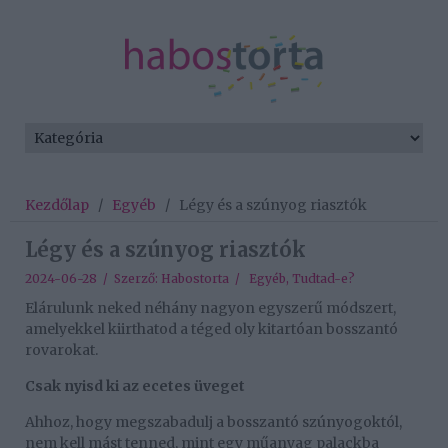
Kezdőlap
/
Egyéb
/
Légy és a szúnyog riasztók
Légy és a szúnyog riasztók
2024-06-28 / Szerző:
Habostorta
/
Egyéb
,
Tudtad-e?
Elárulunk neked néhány nagyon egyszerű módszert,
amelyekkel kiirthatod a téged oly kitartóan bosszantó
rovarokat.
Csak nyisd ki az ecetes üveget
Ahhoz, hogy megszabadulj a bosszantó szúnyogoktól,
nem kell mást tenned, mint egy műanyag palackba