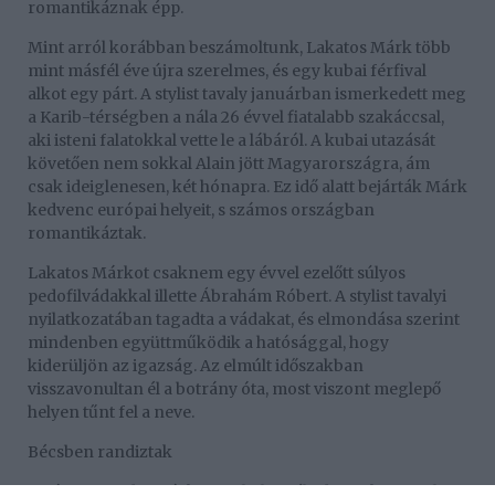
romantikáznak épp.
Mint arról korábban beszámoltunk, Lakatos Márk több
mint másfél éve újra szerelmes, és egy kubai férfival
alkot egy párt. A stylist tavaly januárban ismerkedett meg
a Karib-térségben a nála 26 évvel fiatalabb szakáccsal,
aki isteni falatokkal vette le a lábáról. A kubai utazását
követően nem sokkal Alain jött Magyarországra, ám
csak ideiglenesen, két hónapra. Ez idő alatt bejárták Márk
kedvenc európai helyeit, s számos országban
romantikáztak.
Lakatos Márkot csaknem egy évvel ezelőtt súlyos
pedofilvádakkal illette Ábrahám Róbert. A stylist tavalyi
nyilatkozatában tagadta a vádakat, és elmondása szerint
mindenben együttműködik a hatósággal, hogy
kiderüljön az igazság. Az elmúlt időszakban
visszavonultan él a botrány óta, most viszont meglepő
helyen tűnt fel a neve.
Bécsben randiztak
A páros egy ideig távkapcsolatban élt, de amikor tavaly