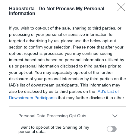
ősszel pedofilvádak érték Márkot, a stylist kiutazott
Habostorta -
Do Not Process My Personal
külföldre a szerelméhez, és bár a botrány óta alig szólalt
Information
meg vagy posztolt a közösségi oldalára, azt júniusban
elárulta, hogy összeházasodtak Koppenhágában. A
If you wish to opt-out of the sale, sharing to third parties, or
szerelmesek hónapokon keresztül nem osztottak meg
processing of your personal or sensitive information for
közös képet, ám most Márk egy olyan, Alainnel közös
targeted advertising by us, please use the below opt-out
szelfit rakott ki az egy napig megnézhető Instagram-
section to confirm your selection. Please note that after your
történetébe, amelyen éppen pezsgőznek valahol. A kubai
opt-out request is processed you may continue seeing
férfi sztorijából az is kiderült, hogy Bécsben
interest-based ads based on personal information utilized by
randevúztak.
us or personal information disclosed to third parties prior to
your opt-out. You may separately opt-out of the further
disclosure of your personal information by third parties on the
Megosztás:
Facebook
Twitter
Pinterest
IAB’s list of downstream participants. This information may
also be disclosed by us to third parties on the
IAB’s List of
Címkék:
párkapcsolat
,
Bécs
,
romantika
,
Lakatos
Downstream Participants
that may further disclose it to other
Márk
,
távolság
third parties.
Please note that this website/app uses one or more Google
Korábbi bejegyzések
Következő bejegyzés
Personal Data Processing Opt Outs
services and may gather and store information including but
not limited to your visit or usage behaviour. You may click to
I want to opt-out of the Sharing of my
personal data.
grant or deny consent to Google and its third-party tags to