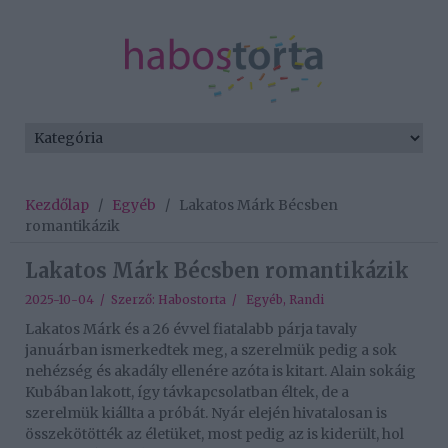
Kezdőlap
/
Egyéb
/
Lakatos Márk Bécsben
romantikázik
Lakatos Márk Bécsben romantikázik
2025-10-04 / Szerző:
Habostorta
/
Egyéb
,
Randi
Lakatos Márk és a 26 évvel fiatalabb párja tavaly
januárban ismerkedtek meg, a szerelmük pedig a sok
nehézség és akadály ellenére azóta is kitart. Alain sokáig
Kubában lakott, így távkapcsolatban éltek, de a
szerelmük kiállta a próbát. Nyár elején hivatalosan is
összekötötték az életüket, most pedig az is kiderült, hol