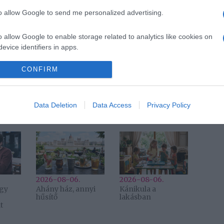
to allow Google to send me personalized advertising.
Pinterest
o allow Google to enable storage related to analytics like cookies on
evice identifiers in apps.
tinka
,
kislány
,
öröm
o allow Google to enable storage related to functionality of the website
CONFIRM
Következő bejegyzés
Data Deletion
Data Access
Privacy Policy
2026-08-06.
2026-08-06.
egy
Ahány ház, annyi
Kánikula a
hűsítő
lakásban
t