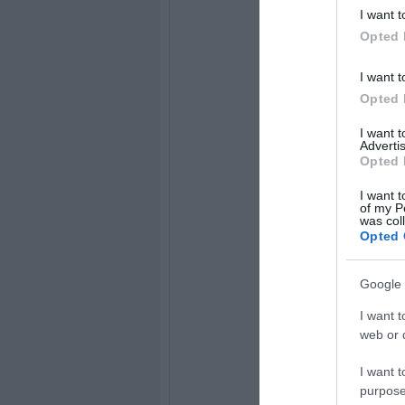
I want t
Opted 
I want t
Opted 
I want 
Advertis
Opted 
I want t
of my P
was col
Opted 
Google 
I want t
web or d
I want t
purpose