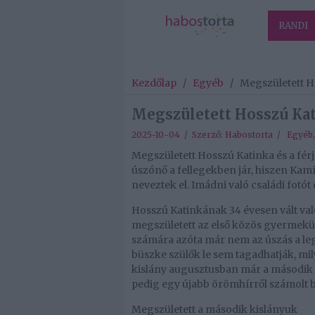
RANDI
Kezdőlap
/
Egyéb
/
Megszületett 
Megszületett Hosszú Ka
2025-10-04 / Szerző:
Habostorta
/
Egyéb
Megszületett Hosszú Katinka és a fé
úszónő a fellegekben jár, hiszen Kamíl
neveztek el. Imádni való családi fotót
Hosszú Katinkának 34 évesen vált va
megszületett az első közös gyermekük
számára azóta már nem az úszás a le
büszke szülők le sem tagadhatják, mily
kislány augusztusban már a második 
pedig egy újabb örömhírről számolt be
Megszületett a második kislányuk