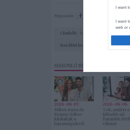
I want 
Megosztás:
Facebook
Twitter
I want t
web or d
Címkék:
baba
,
születés
,
Hosszú Ka
I want t
Korábbi bejegyzések
or app.
HASONLÓ BEJEGYZÉSEK
2026-08-07.
2026-08-06.
Mikes Anna és
3 ok, amiért 
Krausz Gábor
idősebb nő
kitálaltak a
fiatalabb férfi
házasságukról
választ