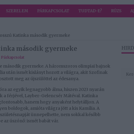
SZERELEM
PÁRKAPCSOLAT
TUDTAD-E?
RÚZS
A
Hosszú Katinka második gyermeke
tinka második gyermeke
HIRD
,
Párkapcsolat
rje második gyermeke. A háromszoros olimpiai bajnok
ia után ismét kislányt hozott a világra, akit Szofinak
 osztott meg az újszülöttel az édesanya.
lóra az egyik legnagyobb álma, hiszen 2023 nyarán
 a férjével, Layber-Gelencsér Mátéval. Katinka
gfontosabb, hanem hogy anyaként helytálljon. A
en boldogok, amióta világra jött a kis Kamília. A
születésnapját ünnepelhette, nem sokkal később
 az úszónő: ismét babát vár.