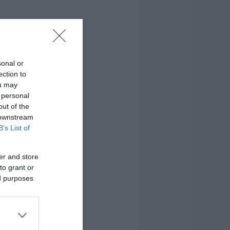
sonal or
ection to
ou may
 personal
out of the
 downstream
B’s List of
er and store
to grant or
ed purposes