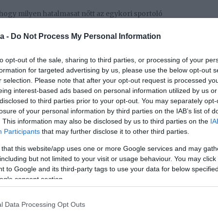
hogy milyen hatalmasat nőtt az egykori sportoló
r a harmadik trimeszter végén jár. Az is kiderült,
yon várnak. Most viszont eljött a nagy nap, a
a -
Do Not Process My Personal Information
 a szemük fényét, ugyanis megszületett Katinkáék
dogan jelentették be a közösségi oldalukon, hogy
to opt-out of the sale, sharing to third parties, or processing of your per
vet kapta, és akivel egy aranyos fotót is posztoltak.
formation for targeted advertising by us, please use the below opt-out s
r selection. Please note that after your opt-out request is processed y
eing interest-based ads based on personal information utilized by us or
disclosed to third parties prior to your opt-out. You may separately opt-
losure of your personal information by third parties on the IAB’s list of
. This information may also be disclosed by us to third parties on the
IA
Participants
that may further disclose it to other third parties.
 that this website/app uses one or more Google services and may gath
including but not limited to your visit or usage behaviour. You may click 
 to Google and its third-party tags to use your data for below specifi
ogle consent section.
l Data Processing Opt Outs