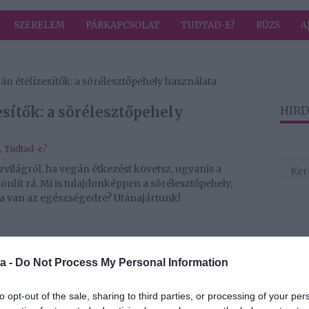
SZERELEM
PÁRKAPCSOLAT
TUDTAD-E?
RÚZS
A
n ételízesítők: a sörélesztőpehely használata
sítők: a sörélesztőpehely
HIRD
,
Tudtad-e?
világról, ha vegán étkezést követsz, ugyanis a
onlít rá. Mi is tulajdonképpen a sörélesztőpehely,
a van az egészségedre? Utánajártunk!
 élesztőfajta, melyet a sörkészítés során használnak.
e, pehely és tabletta formájában is kapható. Magas
a -
Do Not Process My Personal Information
 és egyéb jótékony jellemzői miatt nemcsak a
követők konyhájából sem hiányozhat. Ugyanis tele
to opt-out of the sale, sharing to third parties, or processing of your per
al, szelénnel és cinkkel. Különleges ízvilágú