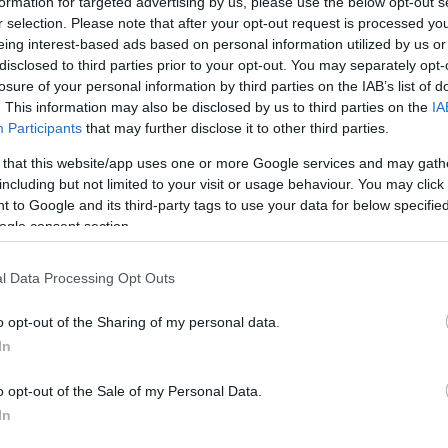
formation for targeted advertising by us, please use the below opt-out s
ek belőle, főzelékek alkotóeleme lehet, de
r selection. Please note that after your opt-out request is processed y
nnyiben gluténallergiád van vagy csak szeretnél még
eing interest-based ads based on personal information utilized by us or
uténmentes sörélesztőpelyhet!
disclosed to third parties prior to your opt-out. You may separately opt-
losure of your personal information by third parties on the IAB’s list of
tszósz
. This information may also be disclosed by us to third parties on the
IA
Participants
that may further disclose it to other third parties.
ely igazi szuperfood. Sokoldalúságát pedig mi sem
k által kedvelt sajtszósz is elkészíthető belőle
 that this website/app uses one or more Google services and may gath
 sajtszósz tészták, chipsek és zöldségmártogatósok
including but not limited to your visit or usage behaviour. You may click 
a receptet: a vegán sajtszószhoz csupán 2 szem
 to Google and its third-party tags to use your data for below specifi
ára, kevés fokhagymaporra, sóra, pirospaprikára és
ogle consent section.
ket megfőzve, majd turmixolva ízlés szerint ízesítsd a
etleg maradna belőle, hűtőben tárolva néhány napig
l Data Processing Opt Outs
o opt-out of the Sharing of my personal data.
In
 vegán sajtszósz mellett a vegán sajtokat is bátran
es választékban megtalálhatóak a boltok polcain.
éteznek, melyek jól használhatóak például pizzákhoz
o opt-out of the Sale of my Personal Data.
em egyik legjobb módja az, ha egyáltalán nem
In
. Válts növényi étrendre és ha már belevágtál, próbáld