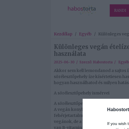
RANDI
Kezdőlap
/
Egyéb
/
Különleges vegá
Különleges vegán ételíze
használata
2025-06-30 / Szerző:
Habostorta
/
Egyéb
Akkor sem kell lemondanod a sajtos íz
sörélesztőpehely íze kísértetiesen has
hogyan használhatod és milyen hatás
A sörélesztőpehely ismérvei
A sörélesztőpehely tulajdonképpen egy
A vegán konyha egyik alapvető fűszer
Habostort
fehérjetartalma, immunerősítő hatása
vegánok, de a hagyományos étkezést 
If you wish 
van B-vitaminnal, foszforral, káliumm