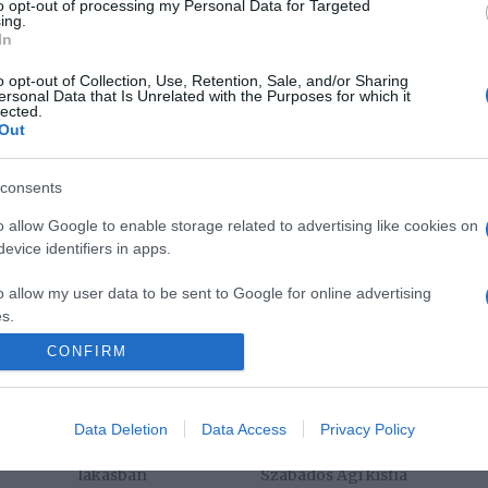
to opt-out of processing my Personal Data for Targeted
ing.
In
o opt-out of Collection, Use, Retention, Sale, and/or Sharing
ersonal Data that Is Unrelated with the Purposes for which it
Pinterest
lected.
Out
sztő
consents
Következő bejegyzés
o allow Google to enable storage related to advertising like cookies on
evice identifiers in apps.
o allow my user data to be sent to Google for online advertising
s.
CONFIRM
to allow Google to send me personalized advertising.
o allow Google to enable storage related to analytics like cookies on
Data Deletion
Data Access
Privacy Policy
2026-08-06.
2026-08-06.
evice identifiers in apps.
nnyi
Kánikula a
Megszületett
lakásban
Szabados Ági kisfia
o allow Google to enable storage related to functionality of the website