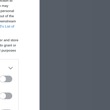
ection to
ou may
 personal
out of the
 downstream
B’s List of
er and store
to grant or
ed purposes