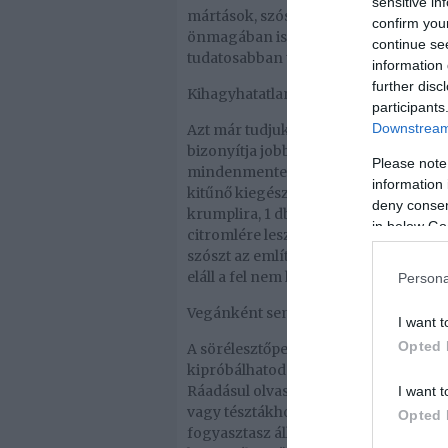
sensitive in
mártások, szószok, feltétek készíthető
confirm you
önmagában is megállja a helyét. Ame
continue se
tudatosabban táplálkozni, válassz gl
information 
further disc
Kihagyhatatlan receptötlet: vegán saj
participants
Downstream 
Azt már tudjuk, hogy a sörélesztőpeh
bizonyítja jobban, mint az, hogy a soka
Please note
mindenmentes formában. Az elkészült
information 
kitűnő kiegészítője lehet. Nézzük is 
deny consent
krumplira, 1 db édeskrumplira, 1 rép
in below Go
citromlére lesz szükséged. A zöldsége
szószt az említett fűszerekkel. Ha es
eláll a fel nem használt szósz.
Persona
Vegánként sem kell sajt nélkül élned!
I want t
Opted 
A sörélesztőpehely és a belőle készült
kipróbálhatod. Különféle típusai szél
Ráadásul olvasztható változatban is l
I want t
vagy tésztákhoz is. A környezetvédel
Opted 
fogyasztasz állati eredetű termékeket