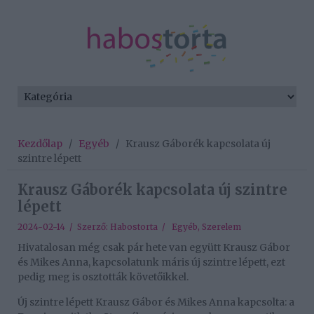
Kezdőlap
/
Egyéb
/
Krausz Gáborék kapcsolata új
szintre lépett
Krausz Gáborék kapcsolata új szintre
lépett
2024-02-14 / Szerző:
Habostorta
/
Egyéb
,
Szerelem
Hivatalosan még csak pár hete van együtt Krausz Gábor
és Mikes Anna, kapcsolatunk máris új szintre lépett, ezt
pedig meg is osztották követőikkel.
Új szintre lépett Krausz Gábor és Mikes Anna kapcsolta: a