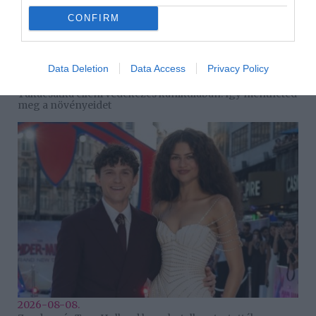
CONFIRM
Data Deletion
Data Access
Privacy Policy
2026-08-08.
Takácsatka elleni védekezés kánikulában: így mentheted
meg a növényeidet
2026-08-08.