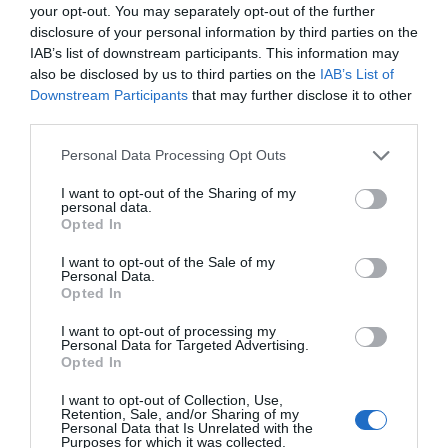
your opt-out. You may separately opt-out of the further
disclosure of your personal information by third parties on the
IAB’s list of downstream participants. This information may
also be disclosed by us to third parties on the
IAB’s List of
Downstream Participants
that may further disclose it to other
third parties.
Please note that this website/app uses one or more Google
Personal Data Processing Opt Outs
services and may gather and store information including but
not limited to your visit or usage behaviour. You may click to
I want to opt-out of the Sharing of my
Megosztás:
Facebook
Twitter
Pinterest
personal data.
grant or deny consent to Google and its third-party tags to
Opted In
use your data for below specified purposes in below Google
consent section.
Címkék:
szerelem
,
romantika
,
Krausz Gábor
,
I want to opt-out of the Sale of my
Personal Data.
vacsora
,
tánc
,
Mikes Anna
,
gyengédség
,
tündéri
Opted In
páros
I want to opt-out of processing my
Korábbi bejegyzések
Következő bejegyzés
Personal Data for Targeted Advertising.
Opted In
I want to opt-out of Collection, Use,
HASONLÓ BEJEGYZÉSEK
Retention, Sale, and/or Sharing of my
Personal Data that Is Unrelated with the
Purposes for which it was collected.