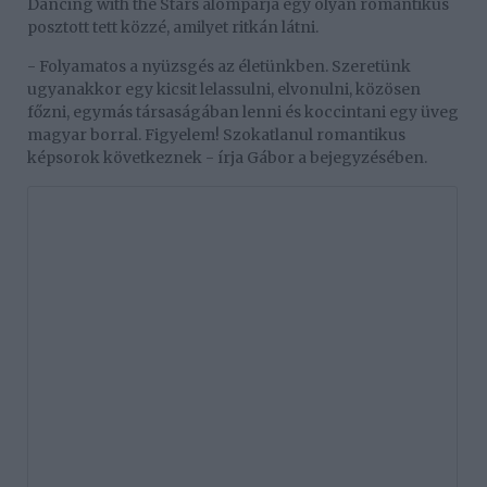
Dancing with the Stars álompárja egy olyan romantikus
posztott tett közzé, amilyet ritkán látni.
- Folyamatos a nyüzsgés az életünkben. Szeretünk
ugyanakkor egy kicsit lelassulni, elvonulni, közösen
főzni, egymás társaságában lenni és koccintani egy üveg
magyar borral. Figyelem! Szokatlanul romantikus
képsorok következnek - írja Gábor a bejegyzésében.