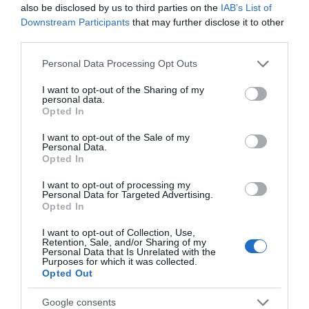
hamarosan új csatornán és új körülmények bizonyít
also be disclosed by us to third parties on the
IAB’s List of
majd, ugyanis az RTL Exek csatája című műsorának
Downstream Participants
that may further disclose it to other
második évadában ők is megmérkőznek a többi
third parties.
sztárpárral.
Please note that this website/app uses one or more Google
Personal Data Processing Opt Outs
services and may gather and store information including but
Megosztás:
Facebook
Twitter
Pinterest
not limited to your visit or usage behaviour. You may click to
I want to opt-out of the Sharing of my
personal data.
grant or deny consent to Google and its third-party tags to
Opted In
use your data for below specified purposes in below Google
Címkék:
párkapcsolat
,
férfiak
,
válogatós
,
Kovács
consent section.
I want to opt-out of the Sale of my
Reni
Personal Data.
Opted In
Korábbi bejegyzések
Következő bejegyzés
I want to opt-out of processing my
Personal Data for Targeted Advertising.
Opted In
HASONLÓ BEJEGYZÉSEK
I want to opt-out of Collection, Use,
Retention, Sale, and/or Sharing of my
Personal Data that Is Unrelated with the
Purposes for which it was collected.
Opted Out
Google consents