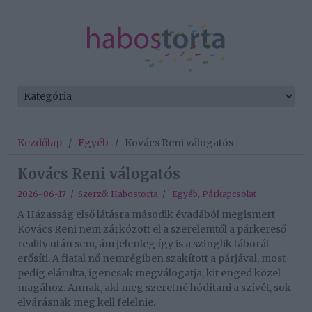
Kezdőlap
/
Egyéb
/
Kovács Reni válogatós
Kovács Reni válogatós
2026-06-17 / Szerző:
Habostorta
/
Egyéb
,
Párkapcsolat
A Házasság első látásra második évadából megismert
Kovács Reni nem zárkózott el a szerelemtől a párkereső
reality után sem, ám jelenleg így is a szinglik táborát
erősíti. A fiatal nő nemrégiben szakított a párjával, most
pedig elárulta, igencsak megválogatja, kit enged közel
magához. Annak, aki meg szeretné hódítani a szívét, sok
elvárásnak meg kell felelnie.