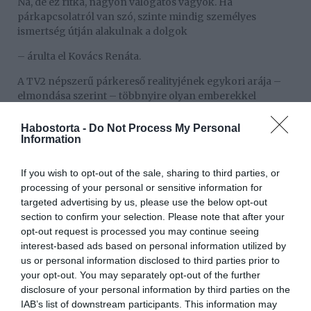
Na, de ez ritka, nagyon válogatós vagyok. Ha
párkapcsolatról van szó, szinte mindig személyes
ismertség útján alakulnak a dolgok
– árulta el Kovács Renáta.
A TV2 népszerű párkereső realityjének egykori arája –
elmondása szerint – többnyire olyan emberekkel
ismerkedik, akiket valamilyen módon már ismer, az
internetes ismerkedés ugyanis távol áll tőle.
Habostorta -
Do Not Process My Personal
Information
„Számomra a személyes kapcsolódás sokkal fontosabb”
– hangsúlyozta az influenszer.
If you wish to opt-out of the sale, sharing to third parties, or
processing of your personal or sensitive information for
Összecsapnak az exek
targeted advertising by us, please use the below opt-out
Kovács Renit a Házasság első látásra második évadában
section to confirm your selection. Please note that after your
ismerhették meg a tévénézők, ahol Wollner Péter
opt-out request is processed you may continue seeing
Bruminak mondta ki vakon az igent. Noha a műsor
interest-based ads based on personal information utilized by
fináléjában a férj és a feleség is a kapcsolatuk folytatása
us or personal information disclosed to third parties prior to
mellett döntött, a párkereső reality után nem sokkal
your opt-out. You may separately opt-out of the further
mégis különváltak az útjaik, ám Brumira azóta ismét
disclosure of your personal information by third parties on the
rátalált a szerelem. Az egykori pár ennek ellenére
IAB’s list of downstream participants. This information may