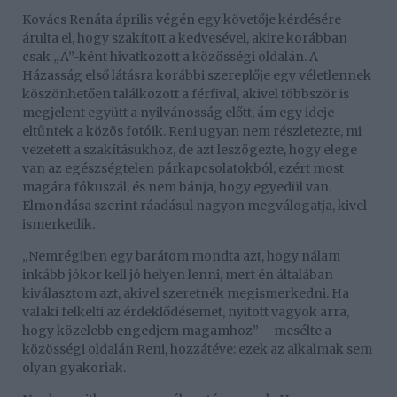
Kovács Renáta április végén egy követője kérdésére
árulta el, hogy szakított a kedvesével, akire korábban
csak „Á”-ként hivatkozott a közösségi oldalán. A
Házasság első látásra korábbi szereplője egy véletlennek
köszönhetően találkozott a férfival, akivel többször is
megjelent együtt a nyilvánosság előtt, ám egy ideje
eltűntek a közös fotóik. Reni ugyan nem részletezte, mi
vezetett a szakításukhoz, de azt leszögezte, hogy elege
van az egészségtelen párkapcsolatokból, ezért most
magára fókuszál, és nem bánja, hogy egyedül van.
Elmondása szerint ráadásul nagyon megválogatja, kivel
ismerkedik.
„Nemrégiben egy barátom mondta azt, hogy nálam
inkább jókor kell jó helyen lenni, mert én általában
kiválasztom azt, akivel szeretnék megismerkedni. Ha
valaki felkelti az érdeklődésemet, nyitott vagyok arra,
hogy közelebb engedjem magamhoz” – mesélte a
közösségi oldalán Reni, hozzátéve: ezek az alkalmak sem
olyan gyakoriak.