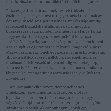
fiára is büszke, aki fontos küldetést tűzött ki magának.
Ritka és példaértékű az a mély szeretet, bizalom és
őszinteség, amellyel Janza Kata gyermekei fordulnak az
édesanyjuk felé. Az Operettszínház színésznője mindig
igyekezett kősziklaként állni a családja mögött, a
büszkeségre pedig minden oka megvan: a lánya, Janka
négy év után tehetséges színésznőként tér vissza
Erdélyből, míg a fia, Samu végzős gimnazistaként keresi
a saját útját, és egy fontos célt tűzött ki maga elé. A Jászai
Mari-díjas színésznőnek egyszerre öröm és kihívás látni,
ahogy a fiatalok egyre önállóbb életet élnek, noha az
önállósodás felé vezető út nem mindig volt sétagalopp.
Kata ma is élénken emlékszik arra a pillanatra, amikor a
lányát el kellett engednie a Marosvásárhelyi Művészeti
Egyetemre.
– Amikor Janka elköltözött, eleinte nehéz volt.
Emlékszem, együtt mentünk Erdélybe, ahol egy
lepukkant albérletben találtuk magunkat, amit egy
végzős diák ajánlott. Két órán keresztül gumikesztyűben
súroltam a mosdót. Akkor otthagyni Jankát egy