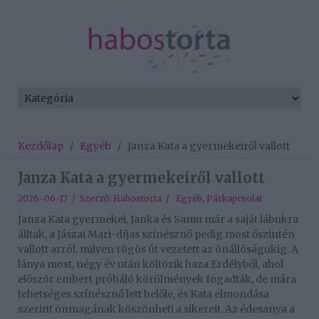
Kezdőlap
/
Egyéb
/
Janza Kata a gyermekeiről vallott
Janza Kata a gyermekeiről vallott
2026-06-17 / Szerző:
Habostorta
/
Egyéb
,
Párkapcsolat
Janza Kata gyermekei, Janka és Samu már a saját lábukra
álltak, a Jászai Mari-díjas színésznő pedig most őszintén
vallott arról, milyen rögös út vezetett az önállóságukig. A
lánya most, négy év után költözik haza Erdélyből, ahol
először embert próbáló körülmények fogadták, de mára
tehetséges színésznő lett belőle, és Kata elmondása
szerint önmagának köszönheti a sikereit. Az édesanya a