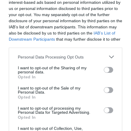
folyamatos digitális jelenlét nincs rendjén. Nem rettenti
interest-based ads based on personal information utilized by
el az sem, ha közönnyel találja szemben magát. Ha
us or personal information disclosed to third parties prior to
viszont elkeseredik, akkor ott vagyok neki, és kicsit
your opt-out. You may separately opt-out of the further
felturbózom. Ilyenkor újra nekifut, megszervezi, és
disclosure of your personal information by third parties on the
amikor ott vannak az emberek az általa szervezett
IAB’s list of downstream participants. This information may
eseményen, már jönnek is a pozitív visszajelzések –
also be disclosed by us to third parties on the
IAB’s List of
mondta büszkén Kata.
Downstream Participants
that may further disclose it to other
third parties.
A színésznő elismerte, hogy a karrier és a magánélet
egyensúlyát sosem tudta volna fenntartani a szülei
Please note that this website/app uses one or more Google
Personal Data Processing Opt Outs
nélkül, akikkel egy kétgenerációs családi házban élnek. A
services and may gather and store information including but
nagyszülők ugyanis bármikor mozgósíthatók, és
not limited to your visit or usage behaviour. You may click to
I want to opt-out of the Sharing of my
personal data.
mentorként is funkcionálnak.
grant or deny consent to Google and its third-party tags to
Opted In
use your data for below specified purposes in below Google
– Ha kellett, anyu ment Samuért az iskolába, és mindig
consent section.
I want to opt-out of the Sale of my
azt mondja: »adjatok feladatot, nyugdíjas vagyok,
Personal Data.
ráérek«. Apukám pedig szellemi táplálékkal látja el az
Opted In
egész családot. A fiamat például mindennap más latin
I want to opt-out of processing my
mondással engedte el az érettségire. Nagyon
Personal Data for Targeted Advertising.
ragaszkodnak hozzájuk a gyerekek. A pályám nem adta
Opted In
meg, hogy minden pillanatban ott legyek velük, de a
tudat, hogy a szüleimmel vannak, megnyugtatott. Óriási
I want to opt-out of Collection, Use,