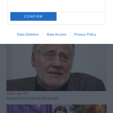
Korábbi bejegyzések
Következő bejegyzés
CONFIRM
HASONLÓ BEJEGYZÉSEK
Data Deletion
Data Access
Privacy Policy
2026-08-07.
Koltai Róbert életükről mesélt