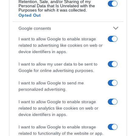
Retention, Sale, and/or Sharing of my
könnyebbséget jelentett egész életemben, hogy ilyen
Personal Data that Is Unrelated with the
családom van – emelte ki az Operettszínház színésznője,
Purposes for which it was collected.
Opted Out
aki teljes mellszélességgel támogatja gyermekeit.
– Ha elesnek vagy zuhannak, itt leszek, és elkapom őket,
Google consents
csak azt döntsék el, merre akarnak menni. De ők is
I want to allow Google to enable storage
tanítottak engem, például arra, hogy legyen meg a
related to advertising like cookies on web or
bizalom feléjük, és nem kell mindent túlaggódni. A
device identifiers in apps.
munkát, amit szeretettel elvégeztünk, én is és a szüleim
is, engedni kell beérni. Most már nagyon boldog vagyok,
I want to allow my user data to be sent to
mert két felnőtt embert látok, akik a maguk erejéből
Google for online advertising purposes.
küzdenek meg a dolgaikkal. Én meg igyekszem úgy ott
lenni, hogy inkább figyelek, és hagyom, hogy
I want to allow Google to send me
megtaláljanak, ha szükségük van rám – hangsúlyozta.
personalized advertising.
Megosztás:
Facebook
Twitter
Pinterest
I want to allow Google to enable storage
related to analytics like cookies on web or
device identifiers in apps.
Címkék:
gyermekek
,
vallomás
,
Janza Kata
,
felnövés
I want to allow Google to enable storage
related to functionality of the website or app.