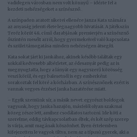
vadidegen városban nem volt könnyű – idézte fel a
kezdeti nehézségeket a színésznő.
A színpadon aratott sikerei ellenére Janza Kata számára
az anyaság jelenti élete legnagyobb hivatását. A Játékszín
Teréz körút 48. című darabjának premierjén a színésznő
őszintén mesélt arról, hogy gyermekeivel való kapcsolata
és szülei támogatása minden nehézségen átsegíti.
Kata sokat járt ki Jankához, akinek később találtak egy
sokkal kedvesebb albérletet, az édesanyát pedig az is
megnyugtatta, hogy a lányát egy nagyszerű közösség
veszi körül, és egy balesetnél is egy emberként
sorakoztak fel köré a kórházban. A színésznőnek ezért is
vannak vegyes érzései Janka hazatérése miatt.
– Egyik szemünk sír, a másik nevet: egyrészt boldogok
vagyunk, hogy Janka hazajön, másfelől olyan szakmai
közeg része lett, amihez csodálatos tartozni. Ide köti a
szerelme, eddig távkapcsolatban éltek, és két szép szerep
is várja, amit magának köszönhet. Ilyen értelemben
kifejezetten le vagyok tiltva, nem az a típusú gyerek, aki a