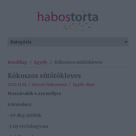
Kezdőlap
/
Egyéb
/
Kókuszos sütőtökleves
Kókuszos sütőtökleves
2023-11-16 / Szerző:
Habostorta
/
Egyéb
,
Rúzs
Hozzávalók 4 személyre
A leveshez:
-60 dkg sütőtök
-1 fej vöröshagyma