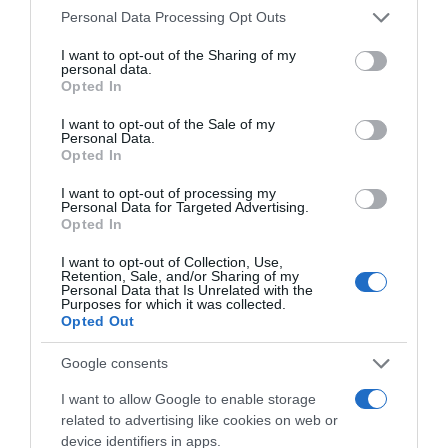
Please note that this website/app uses one or more Google
Personal Data Processing Opt Outs
services and may gather and store information including but
not limited to your visit or usage behaviour. You may click to
I want to opt-out of the Sharing of my
Címkék:
recept
,
sütőtök
,
leves
,
kókusztej
,
selymes
personal data.
grant or deny consent to Google and its third-party tags to
Opted In
use your data for below specified purposes in below Google
Korábbi bejegyzések
Következő bejegyzés
consent section.
I want to opt-out of the Sale of my
Personal Data.
Opted In
HASONLÓ BEJEGYZÉSEK
I want to opt-out of processing my
Personal Data for Targeted Advertising.
Opted In
I want to opt-out of Collection, Use,
Retention, Sale, and/or Sharing of my
Personal Data that Is Unrelated with the
Purposes for which it was collected.
Opted Out
Google consents
I want to allow Google to enable storage
related to advertising like cookies on web or
device identifiers in apps.