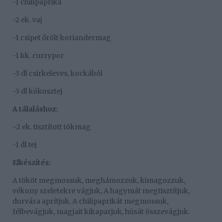
-1 chilipaprika
-2 ek. vaj
-1 csipet őrölt koriandermag
-1 kk. currypor
-3 dl csirkeleves, kockából
-3 dl kókusztej
A tálaláshoz:
-
2 ek. tisztított tökmag
-1 dl tej
Elkészítés:
A tököt megmossuk, meghámozzuk, kimagozzuk,
vékony szeletekre vágjuk, A hagymát megtisztítjuk,
durvára aprítjuk. A chilipaprikát megmossuk,
félbevágjuk, magjait kikaparjuk, húsát összevágjuk.