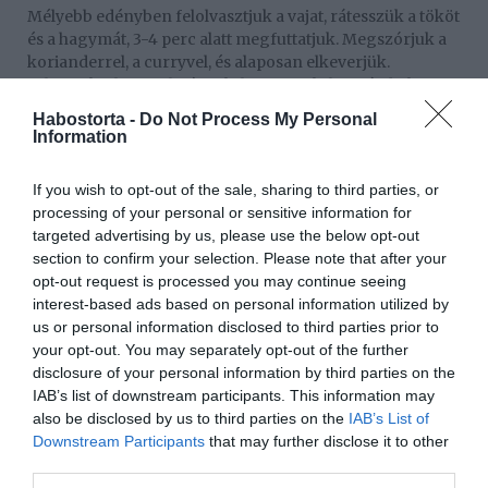
Mélyebb edényben felolvasztjuk a vajat, rátesszük a tököt
és a hagymát, 3-4 perc alatt megfuttatjuk. Megszórjuk a
korianderrel, a curryvel, és alaposan elkeverjük.
Felöntjük a levessel, sózzuk, borsozzuk, hozzáadjuk a
chilipaprikát is. Kíméletesen összefőzzük.
Habostorta -
Do Not Process My Personal
Information
Amikor a már tök puha (15-20 perc), ráöntjük a
kókusztejet, és adunk hozzá 1-2 dl vizet. Felforraljuk,
If you wish to opt-out of the sale, sharing to third parties, or
majd turmixoljuk, és finom szűrön keresztül átszűrjük.
processing of your personal or sensitive information for
Ismét felforraljuk, hogy a levegőt eltávolítsuk a levesből.
targeted advertising by us, please use the below opt-out
A tökmagot bevonatos serpenyőben, szárazon kissé
section to confirm your selection. Please note that after your
megpirítjuk, ha kihűlt, durvára vágjuk. A tejet
opt-out request is processed you may continue seeing
felmelegítjük, tejhabosítóval (mint a kapucsínóhoz)
interest-based ads based on personal information utilized by
felverjük. Minden adag levesre meleg tejhabot teszünk,
us or personal information disclosed to third parties prior to
és megszórjuk a pirított tökmaggal.
your opt-out. You may separately opt-out of the further
disclosure of your personal information by third parties on the
Munka: kb. 30 perc
IAB’s list of downstream participants. This information may
also be disclosed by us to third parties on the
IAB’s List of
Fogyasztható: kb. 50 perc múlva
Downstream Participants
that may further disclose it to other
third parties.
Megosztás:
Facebook
Twitter
Pinterest