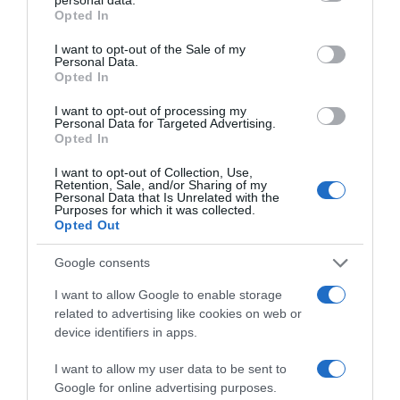
grant or deny consent to Google and its third-party tags to
keresek, amiből sok is marad, mert Alexa már nincs, így
Opted In
use your data for below specified purposes in below Google
nincs, aki vigye a pénzt. Alig költök magamra, már nem a
consent section.
garázsban lakom, hanem albérletben. Géczi Bea és
I want to opt-out of the Sale of my
Personal Data.
köztem is minden rendben, így Medox sokat van velem,
Opted In
aminek mind a ketten nagyon örülünk. Most egy időre
eltűnök a közösségi oldalakról is, majd akkor térek
I want to opt-out of processing my
vissza, amikor kipattintottam magam, lebarnultam, és
Personal Data for Targeted Advertising.
Opted In
mindent le tudtam magamban tisztázni! De jó úton járok,
innen már csak felfelé van! Remélem, egy idő után Alexa
I want to opt-out of Collection, Use,
is felveszi velem a kapcsolatot, mert én szeretnék a
Retention, Sale, and/or Sharing of my
kisfiammal foglalkozni” – szögezte le Mandula Ádám.
Personal Data that Is Unrelated with the
Purposes for which it was collected.
Opted Out
Megosztás:
Facebook
Twitter
Pinterest
Google consents
I want to allow Google to enable storage
Címkék:
párkapcsolat
,
ex
,
kitálalás
,
Mandula Ádám
related to advertising like cookies on web or
device identifiers in apps.
Korábbi bejegyzések
Következő bejegyzés
I want to allow my user data to be sent to
Google for online advertising purposes.
HASONLÓ BEJEGYZÉSEK