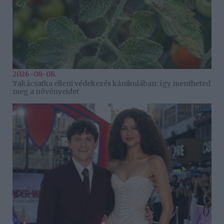
2026-08-08.
Takácsatka elleni védekezés kánikulában: így mentheted
meg a növényeidet