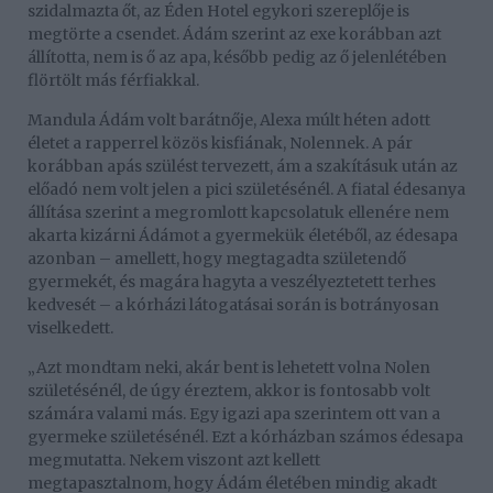
szidalmazta őt, az Éden Hotel egykori szereplője is
megtörte a csendet. Ádám szerint az exe korábban azt
állította, nem is ő az apa, később pedig az ő jelenlétében
flörtölt más férfiakkal.
Mandula Ádám volt barátnője, Alexa múlt héten adott
életet a rapperrel közös kisfiának, Nolennek. A pár
korábban apás szülést tervezett, ám a szakításuk után az
előadó nem volt jelen a pici születésénél. A fiatal édesanya
állítása szerint a megromlott kapcsolatuk ellenére nem
akarta kizárni Ádámot a gyermekük életéből, az édesapa
azonban – amellett, hogy megtagadta születendő
gyermekét, és magára hagyta a veszélyeztetett terhes
kedvesét – a kórházi látogatásai során is botrányosan
viselkedett.
„Azt mondtam neki, akár bent is lehetett volna Nolen
születésénél, de úgy éreztem, akkor is fontosabb volt
számára valami más. Egy igazi apa szerintem ott van a
gyermeke születésénél. Ezt a kórházban számos édesapa
megmutatta. Nekem viszont azt kellett
megtapasztalnom, hogy Ádám életében mindig akadt