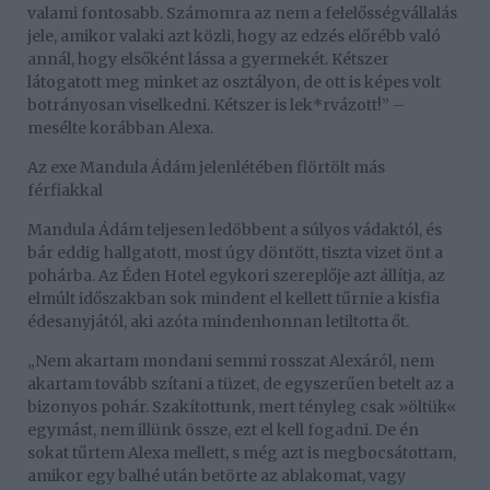
valami fontosabb. Számomra az nem a felelősségvállalás
jele, amikor valaki azt közli, hogy az edzés előrébb való
annál, hogy elsőként lássa a gyermekét. Kétszer
látogatott meg minket az osztályon, de ott is képes volt
botrányosan viselkedni. Kétszer is lek*rvázott!” –
mesélte korábban Alexa.
Az exe Mandula Ádám jelenlétében flörtölt más
férfiakkal
Mandula Ádám teljesen ledöbbent a súlyos vádaktól, és
bár eddig hallgatott, most úgy döntött, tiszta vizet önt a
pohárba. Az Éden Hotel egykori szereplője azt állítja, az
elmúlt időszakban sok mindent el kellett tűrnie a kisfia
édesanyjától, aki azóta mindenhonnan letiltotta őt.
„Nem akartam mondani semmi rosszat Alexáról, nem
akartam tovább szítani a tüzet, de egyszerűen betelt az a
bizonyos pohár. Szakítottunk, mert tényleg csak »öltük«
egymást, nem illünk össze, ezt el kell fogadni. De én
sokat tűrtem Alexa mellett, s még azt is megbocsátottam,
amikor egy balhé után betörte az ablakomat, vagy