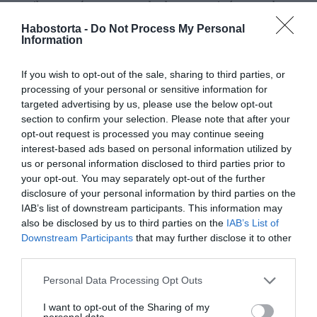
amikor azt vágta az arcomba, hogy nem is én vagyok a
gyerek apja. Egyébként ez még mindig nem derült ki,
Habostorta -
Do Not Process My Personal
hogy tényleg enyém-e a gyerek. Én ettől függetlenül
Information
bementem Nolenhez és Alexához a kórházba, és kiderült,
hogy egy olyan csávó vitte be szülni, akit egy hete ismert
If you wish to opt-out of the sale, sharing to third parties, or
meg a TikTokon. De a legdurvább, hogy miközben én
processing of your personal or sensitive information for
ringattam az ölemben a kisfiamat, ő aközben pasizgatott,
targeted advertising by us, please use the below opt-out
több férfinak is írogatott, sőt, a jelenlétemben
section to confirm your selection. Please note that after your
telefonálgatott is! Ráadásul amióta bent voltam náluk, ő
opt-out request is processed you may continue seeing
engem mindenhonnan letiltott, hiába hívogattam, nem
interest-based ads based on personal information utilized by
vette fel, azt sem tudom, hogy Nolen jól van-e, van-e hol
us or personal information disclosed to third parties prior to
lakniuk” – fejtette ki a kétgyermekes édesapa.
your opt-out. You may separately opt-out of the further
disclosure of your personal information by third parties on the
A rapper azt mondja, végtelenül csalódott, ezért a
IAB’s list of downstream participants. This information may
következő időszakot önfejlesztésre fordítja. A másik
also be disclosed by us to third parties on the
IAB’s List of
gyermeke édesanyjával, Géczi Beával ma már jóban van,
Downstream Participants
that may further disclose it to other
és Ádám azt reméli, hamarosan Alexa is megenyhül, így ő
third parties.
újra láthatja az újszülött kisfiát.
Please note that this website/app uses one or more Google
„Nagyon jó munkám van, amit élvezek. Van, hogy napi
Personal Data Processing Opt Outs
services and may gather and store information including but
12-14 órát dolgozom egy étteremben, ahol nagyon jó a
not limited to your visit or usage behaviour. You may click to
I want to opt-out of the Sharing of my
hangulat, nem zavar, hogy sokat kell melózni. Jó pénzt
personal data.