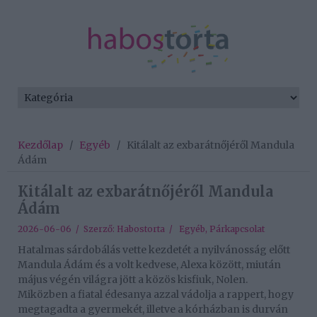
Kezdőlap
/
Egyéb
/
Kitálalt az exbarátnőjéről Mandula
Ádám
Kitálalt az exbarátnőjéről Mandula
Ádám
2026-06-06 / Szerző:
Habostorta
/
Egyéb
,
Párkapcsolat
Hatalmas sárdobálás vette kezdetét a nyilvánosság előtt
Mandula Ádám és a volt kedvese, Alexa között, miután
május végén világra jött a közös kisfiuk, Nolen.
Miközben a fiatal édesanya azzal vádolja a rappert, hogy
megtagadta a gyermekét, illetve a kórházban is durván