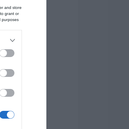
er and store
to grant or
ed purposes