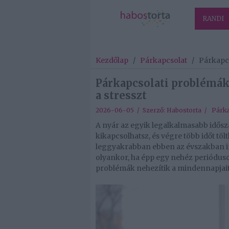
RANDI
Kezdőlap
/
Párkapcsolat
/
Párkapcs
Párkapcsolati problémák
a stresszt
2026-06-05 / Szerző:
Habostorta
/
Párka
A nyár az egyik legalkalmasabb idősza
kikapcsolhatsz, és végre több időt tölt
leggyakrabban ebben az évszakban in
olyankor, ha épp egy nehéz perióduso
problémák nehezítik a mindennapjai