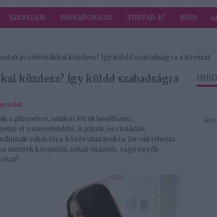
SZERELEM
PÁRKAPCSOLAT
TUDTAD-E?
RÚZS
A
olati problémákkal küzdesz? Így küldd szabadságra a stresszt
kal küzdesz? Így küldd szabadságra
HIRD
pcsolat
k a pihenésre, amikor kicsit lassíthatsz,
hetsz el a szeretteiddel. A párok, és családok
dulnak vakációra, közös utazásokra. De mit tehetsz
n mentek keresztül, sokat vitáztok, vagy egyéb
tokat?