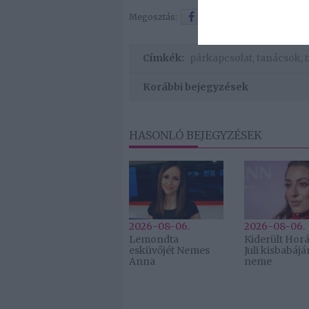
Megosztás:
Facebook
Twitter
Címkék:
párkapcsolat
,
tanácsok
,
Korábbi bejegyzések
HASONLÓ BEJEGYZÉSEK
2026-08-06.
2026-08-06.
Lemondta
Kiderült Hor
esküvőjét Nemes
Juli kisbabájá
Anna
neme