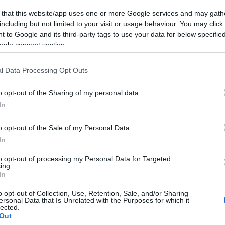
 that this website/app uses one or more Google services and may gath
including but not limited to your visit or usage behaviour. You may click 
 to Google and its third-party tags to use your data for below specifi
ogle consent section.
lkozás segít az egészségünk megőrzésében. De ugyanez
l Data Processing Opt Outs
tnak érzed magad, és össze vagy zavarodva, esetleg túl
álj változtatni a hozzáállásodon, a negatívumok
o opt-out of the Sharing of my personal data.
trálj. Újra és újra meséld el a párodnak, hogy miért
In
emeld ki az erősségeit. Gondold át, mielőtt bármit is
hez vágott szavak mély sebeket ejtenek
o opt-out of the Sale of my Personal Data.
In
ánj energiát a sajátodra is. Bocsásd meg magadnak a
to opt-out of processing my Personal Data for Targeted
eidet, és érezd jól magad a bőrödben. Ha ez sikerül,
ing.
ághoz is másként fogsz viszonyulni.
In
o opt-out of Collection, Use, Retention, Sale, and/or Sharing
ersonal Data that Is Unrelated with the Purposes for which it
lected.
elyek jókedvre tudnak deríteni. Lehet ez egy hobbi,
Out
y finom vacsora a kedvenc éttermedben. Állíts össze