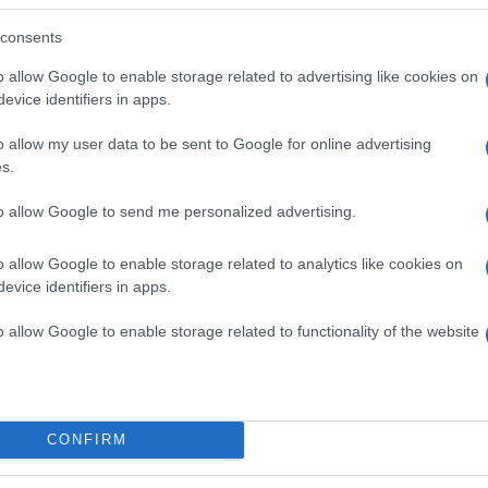
 egész nyárra, amelyet csupa pozitív programmal
consents
eked, és a kedvesednek is a napi problémákból, és remek
 jól érezzétek magatokat együtt.
o allow Google to enable storage related to advertising like cookies on
evice identifiers in apps.
világra, akkor hamar észreveszitek majd, hogy
ebb lesz a vita, és több a minőségi közösen eltöltött
o allow my user data to be sent to Google for online advertising
s.
to allow Google to send me personalized advertising.
o allow Google to enable storage related to analytics like cookies on
a szép emléke megmarad. Raktározd el, és a nehéz
evice identifiers in apps.
het átvészelni a problémákat, erőt adhat, hogy kitarts.
nte kommunikációhoz, és a pozitív hozzáálláshoz
o allow Google to enable storage related to functionality of the website
 is lopjatok el időt, amelyet csak egymással
pcsolatotok legelején, hogy az a bizonyos láng is
CONFIRM
nács a nyaralások idejére