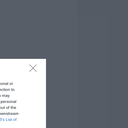
sonal or
ection to
ou may
 personal
out of the
 downstream
B’s List of