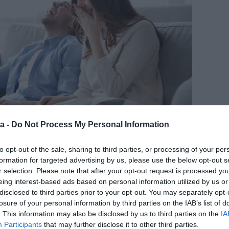
a -
Do Not Process My Personal Information
to opt-out of the sale, sharing to third parties, or processing of your per
formation for targeted advertising by us, please use the below opt-out s
r selection. Please note that after your opt-out request is processed y
eing interest-based ads based on personal information utilized by us or
disclosed to third parties prior to your opt-out. You may separately opt-
issza, szakadj ki az állandó stresszből, és próbáld más
losure of your personal information by third parties on the IAB’s list of
ú nappalok, az enyhe éjszakák tökéletes alkalmat
. This information may also be disclosed by us to third parties on the
IA
ntosabb dolgokra fókuszálj, és átértékeld a
Participants
that may further disclose it to other third parties.