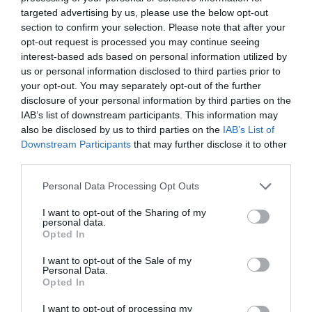
Eközben készítsük el a szószt: egy tálba tegyük a
targeted advertising by us, please use the below opt-out
megmaradt sűrített paradicsomot, adjunk hozzá egy
section to confirm your selection. Please note that after your
kevés ketchupot, fekete borsot, Cayenne-borsot,
opt-out request is processed you may continue seeing
fokhagyma-granulátumot és egy kis sót, majd alaposan
interest-based ads based on personal information utilized by
keverjük össze.
us or personal information disclosed to third parties prior to
your opt-out. You may separately opt-out of the further
Ha elkészültek a krumplik, akkor mindegyiken ejtsünk
disclosure of your personal information by third parties on the
egy X bevágást, és helyezzünk bele egy kevés reszelt
IAB’s list of downstream participants. This information may
cheddar sajtot. Ha mindegyiket megtöltöttük, akkor
also be disclosed by us to third parties on the
IAB’s List of
tegyük be őket a csirkeszárnyak mellé, és süssük
Downstream Participants
that may further disclose it to other
körülbelül 10 percig, hogy jól rájuk olvadjon a sajt.
third parties.
Glutén- és tejmentes Buffalo csirkeszárny
Please note that this website/app uses one or more Google
Personal Data Processing Opt Outs
Ezt a fenséges fogást semmiképpen se hagyd ki. Kímélő
services and may gather and store information including but
és isteni finom!
not limited to your visit or usage behaviour. You may click to
I want to opt-out of the Sharing of my
personal data.
grant or deny consent to Google and its third-party tags to
Opted In
Alaposan tisztítsuk meg a csirkeszárnyakat, vágjuk le a
use your data for below specified purposes in below Google
végüket, majd vágjuk el őket az ízületeknél, úgy, ahogyan
consent section.
I want to opt-out of the Sale of my
szívesen fogyasztjuk. Tegyük a megmosott, megtisztított
Personal Data.
szárnyakat egy tálba és szórjuk meg őket 8 gramm
Opted In
sütőporral, 1 teáskanál sóval, 1 teáskanál
I want to opt-out of processing my
fűszerpaprikával, 1 kávéskanál Cayenne-borssal, egy