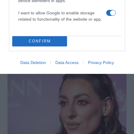
device identifiers in apps.
Megosztás:
Facebook
Twitter
Pinterest
I want to allow Google to enable storage
related to functionality of the website or app.
Címkék:
recept
,
csirke
,
elkészítés
,
Tiktok
,
többféle
képpen
Korábbi bejegyzések
Következő bejegyzés
CONFIRM
HASONLÓ BEJEGYZÉSEK
Data Deletion
Data Access
Privacy Policy