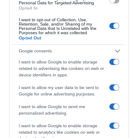
Personal Data for Targeted Advertising.
csipet fekete borssal, valamint 1 teáskanál fokhagyma-
Opted In
granulátummal. Ezután locsoljuk meg olajjal, és alaposan
forgassuk össze. Tegyük a csirkeszárnyakat egy tepsibe,
I want to opt-out of Collection, Use,
Retention, Sale, and/or Sharing of my
majd süssük 180 fokon körülbelül 50 percet. Az a cél,
Personal Data that Is Unrelated with the
hogy belül porhanyósak, kívül pedig ropogósak
Purposes for which it was collected.
legyenek.
Opted Out
Közben elkészíthetjük a Buffalo szószt. Egy lábosban
Google consents
keverjünk össze ízlés szerint valamilyen csípős vagy
paradicsomos szószt, 2 evőkanál sűrű paradicsompürét, 1
I want to allow Google to enable storage
evőkanál mézet, ezt pedig fűszerezzük egy csipet sóval
related to advertising like cookies on web or
és 1 kávéskanál fokhagyma granulátummal. Adjunk
device identifiers in apps.
hozzá 50 gramm vajat vagy margarint, és melegítsük fel.
I want to allow my user data to be sent to
Akkor jó a szósz, ha szép fényes. A megsült szárnyakat
Google for online advertising purposes.
forgassuk meg ebben a szószban, majd tegyük vissza
őket a sütőbe pár percre, hogy jól rájuk süljön a Buffalo
I want to allow Google to send me
szósz.
personalized advertising.
Tálalhatjuk fokhagymás tejföllel és lepénykenyérrel, de
fogyaszthatjuk krumplival, sőt akár önmagában is.
I want to allow Google to enable storage
related to analytics like cookies on web or