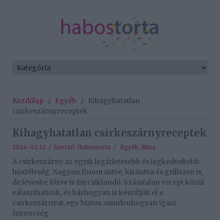
Kezdőlap
/
Egyéb
/
Kihagyhatatlan
csirkeszárnyreceptek
Kihagyhatatlan csirkeszárnyreceptek
2024-02-12 / Szerző:
Habostorta
/
Egyéb
,
Rúzs
A csirkeszárny az egyik legízletesebb és legkedveltebb
húsféleség. Nagyon finom sütve, kirántva és grillezve is,
de levesbe főzve is ínycsiklandó. Számtalan recept közül
választhatunk, és bárhogyan is készítjük el a
csirkeszárnyat, egy biztos: mindenhogyan igazi
ínyencség.