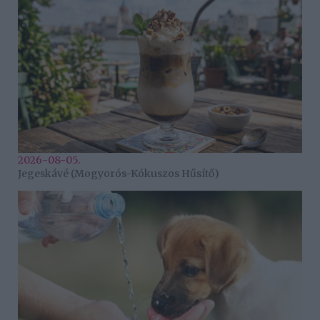
2026-08-05.
Jegeskávé (Mogyorós-Kókuszos Hűsítő)