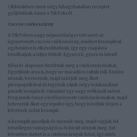
Cikkünkben most négy kihagyhatatlan receptet
gyűjtöttünk össze a TikTokról.
Cuccos csirkeszárny
A TikTokon nagy népszerűségre tett szert az
úgynevezett cuccos csirkeszárny, amelyet krumplival
egybesütve is elkészíthetünk, így egy csapásra
letudhatjuk a teljes főételt. Egyszerű, gyors és isteni!
Először alaposan tisztítsuk meg a csirkeszárnyakat,
figyeljünk arra is, hogy ne maradjon rajtuk toll. Ezután
sózzuk, borsozzuk, majd szórjuk meg őket
pirospaprikával és tegyünk rájuk négy teáskanálnyi
paradicsompürét, valamint egy nagy evőkanál mézet.
Forgassuk össze a befűszerezett csirkeszárnyakat, majd
helyezzük őket egy tepsibe úgy, hogy közéjük férjen a
köretnek szánt krumpli.
A krumplit pucoljuk és mossuk meg, majd vágjuk fel
tetszőleges vastagságúra, és kicsit sózzuk meg. Ezt
követően mehet is a csirkeszárnyak közé, így sütés