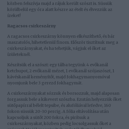
közben felszívja majd a rájuk került szószt is. Süssük
körülbelül egy óra alatt készre az ételt és élvezzük az
ízeket!
Ragacsos csirkeszárny
A ragacsos csirkeszárny könnyen elkészíthető, és bár
maszatolós, hihetetlenül finom. Először tisztítsuk meg a
csirkeszárnyakat, és ha tehetjük, vágjuk el őket az
ízületeknél.
Készítsük el a szószt: egy tálba tegyünk 4 evőkanál
ketchupot, 2 evőkanál mézet, 1 evőkanál szójaszószt, 1
kávéskanál keményítőt, majd fokhagymanyomóval
nyomjunk bele 3 gerezd fokhagymát.
A csirkeszárnyakat sózzuk és borsozzuk, majd alaposan
forgassuk bele a kikevert szószba. Ezután helyezzük őket
sütőpapírral bélelt tepsibe, és alufóliával lefedve, 160
fokon süssük 20-30 percig. A fólia eltávolítása után
kapcsoljuk a sütőt 200 fokra, és pirítsuk a
csirkeszárnyakat, közben pedig locsolgassuk őket a