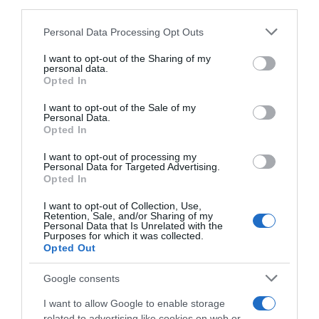
third parties.
Megosztás:
Facebook
Twitter
Pinterest
Please note that this website/app uses one or more Google
Personal Data Processing Opt Outs
services and may gather and store information including but
not limited to your visit or usage behaviour. You may click to
I want to opt-out of the Sharing of my
Címkék:
párkapcsolat
,
megcsalás
,
hűtlenség
,
personal data.
grant or deny consent to Google and its third-party tags to
Khloe Kardashian
,
Tristan Thompson
Opted In
use your data for below specified purposes in below Google
consent section.
I want to opt-out of the Sale of my
Korábbi bejegyzések
Következő bejegyzés
Personal Data.
Opted In
I want to opt-out of processing my
HASONLÓ BEJEGYZÉSEK
Personal Data for Targeted Advertising.
Opted In
I want to opt-out of Collection, Use,
Retention, Sale, and/or Sharing of my
Personal Data that Is Unrelated with the
Purposes for which it was collected.
Opted Out
Google consents
I want to allow Google to enable storage
related to advertising like cookies on web or