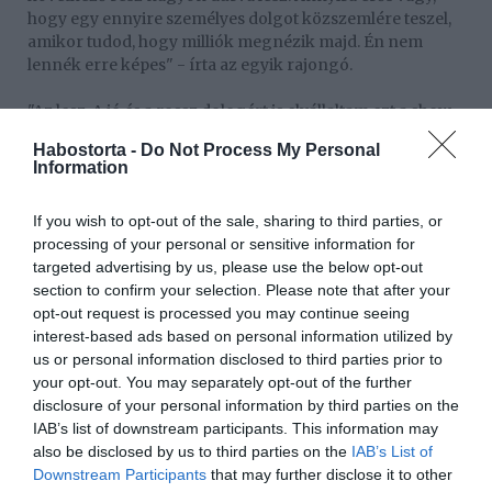
hogy egy ennyire személyes dolgot közszemlére teszel,
amikor tudod, hogy milliók megnézik majd. Én nem
lennék erre képes" - írta az egyik rajongó.
"Az lesz. A jó és a rossz dologért is elvállaltam ezt a show-
t. A rossz dolgokat nagyon nehéz újraélni, de hát ilyen az
Habostorta -
Do Not Process My Personal
élet." - válaszolt Khloé a bejegyzésre.
Information
If you wish to opt-out of the sale, sharing to third parties, or
processing of your personal or sensitive information for
targeted advertising by us, please use the below opt-out
section to confirm your selection. Please note that after your
opt-out request is processed you may continue seeing
interest-based ads based on personal information utilized by
us or personal information disclosed to third parties prior to
your opt-out. You may separately opt-out of the further
disclosure of your personal information by third parties on the
IAB’s list of downstream participants. This information may
also be disclosed by us to third parties on the
IAB’s List of
Downstream Participants
that may further disclose it to other
Forrás: Glamouronline