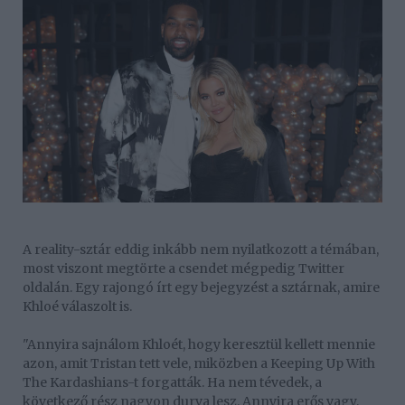
A reality-sztár eddig inkább nem nyilatkozott a témában,
most viszont megtörte a csendet mégpedig Twitter
oldalán. Egy rajongó írt egy bejegyzést a sztárnak, amire
Khloé válaszolt is.
"Annyira sajnálom Khloét, hogy keresztül kellett mennie
azon, amit Tristan tett vele, miközben a Keeping Up With
The Kardashians-t forgatták. Ha nem tévedek, a
következő rész nagyon durva lesz. Annyira erős vagy,