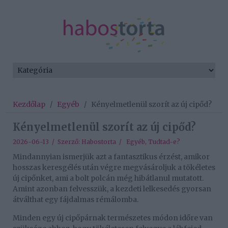
Kezdőlap
/
Egyéb
/
Kényelmetlenül szorít az új cipőd?
Kényelmetlenül szorít az új cipőd?
2026-06-13 / Szerző:
Habostorta
/
Egyéb
,
Tudtad-e?
Mindannyian ismerjük azt a fantasztikus érzést, amikor
hosszas keresgélés után végre megvásároljuk a tökéletes
új cipőnket, ami a bolt polcán még hibátlanul mutatott.
Amint azonban felvesszük, a kezdeti lelkesedés gyorsan
átválthat egy fájdalmas rémálomba.
Minden egy új cipőpárnak természetes módon időre van