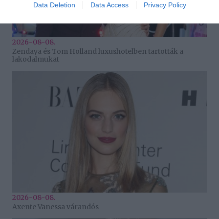
Data Deletion
Data Access
Privacy Policy
2026-08-08.
Zendaya és Tom Holland luxushotelben tartották a
lakodalmukat
2026-08-08.
Axente Vanessa várandós