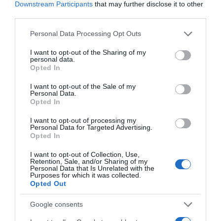
Downstream Participants
that may further disclose it to other
közvetlen súrlódást, így teljesen minimálisra csökkenti a
third parties.
vízhólyagok kialakulásának az esélyét. Valódi bőrcipők
esetén a melegítés után érdemes egy minőségi bőrápoló
Please note that this website/app uses one or more Google
Personal Data Processing Opt Outs
balzsammal is átkenni a felületet, mivel a forró levegő
services and may gather and store information including but
kiszáríthatja a természetes rostokat, a hidratálás viszont
not limited to your visit or usage behaviour. You may click to
I want to opt-out of the Sharing of my
personal data.
segít hosszú távon is megőrizni a lábbeli rugalmasságát
grant or deny consent to Google and its third-party tags to
Opted In
és fényét.
use your data for below specified purposes in below Google
consent section.
I want to opt-out of the Sale of my
Fontos újdonságok a cipőápolásban
Personal Data.
Opted In
A legfrissebb anyagtechnológiai vizsgálatok kimutatták,
hogy a modern, teljesen szintetikus és vegán bőrből
I want to opt-out of processing my
készült cipők molekuláris szerkezete jóval magasabb
Personal Data for Targeted Advertising.
Opted In
hőmérsékleten válik csak formázhatóvá, mint a valódi
bőré, ezért a hajszárítós tágítás náluk akár 15-20 percet is
I want to opt-out of Collection, Use,
igénybe vehet a tartós eredmény érdekében.
Retention, Sale, and/or Sharing of my
Personal Data that Is Unrelated with the
A cipők tágítását a legoptimálisabb a késő délutáni vagy
Purposes for which it was collected.
Opted Out
esti órákra időzíteni, mivel a lábfej a napi terheléstől
ilyenkor természetes módon akár 5-8%-kal is
Google consents
megduzzad, így garantált, hogy a lábbeli a
legkritikusabb, legfáradtabb állapotunkban sem fog