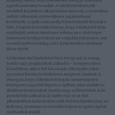
szüksége ahhoz, hogy tökéletesen felvegye a lábfejed
egyedi anatómiai formáját. A valódi bőrből készült
modellek kezdetben elképesztően merevek, a szintetikus,
műbőr változatok szinte teljesen rugalmatlanul
kemények, a cipők sarka pedig könyörtelenül dörzsöli a
bőrt. A hajszárítós trükk lényege, hogy a fizikai hőt hívja
segítségül, amivel mindössze néhány perc alatt képes
leutánozni és felgyorsítani azt a tágulási folyamatot, ami
normál esetben hetekig tartó, kényelmetlen viseléssel
járna együtt.
A folyamat első lépéseként húzz fel egy pár jó vastag,
frottír vagy gyapjúzoknit a lábadra – ha éppen nincs
kéznél ilyen, akkor két-három pár vékonyabb zokni
egymásra húzása is tökéletesen megteszi a hatását. A
lényeg az, hogy a lábfejed térfogata mesterségesen
lényegesen nagyobb legyen a cipőben, mint amekkora
általában lenni szokott. Ezután nagy erőfeszítések árán
préseld bele a lábad az új cipőbe; bár ez az első
pillanatokban határozottan szűk és kényelmetlen lesz, ne
ijedj meg, pontosan ez a feszülés képezi az egész tágítás
mechanikai alapját.