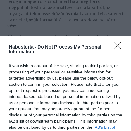
lerúgni magadról a cipőt, mert ha a még forró,
megpuhult textúrát azonnal leveszed a lábadról, az
anyag a hirtelen összehúzódás miatt azonnal visszanyeri
az eredeti, szűk formáját, és a teljes fáradozásod kárba
vész.
A trükk igazi kulcsa az, hogy hagyd a cipőt a lábadon
egészen addig, amíg a külseje és a belseje is teljesen
Habostorta -
Do Not Process My Personal
vissza nem hűl a normál szobahőmérsékletre.
Information
Amikor a hő hatására a cipő anyaga fellazul és megnyúlik
a zoknik feszítése miatt, a lehűlési fázisban fogja
If you wish to opt-out of the sale, sharing to third parties, or
végérvényesen rögzíteni ezt az új, tágasabb formát.
processing of your personal or sensitive information for
targeted advertising by us, please use the below opt-out
Adj neki körülbelül tíz percet, sétálgass benne a
section to confirm your selection. Please note that after your
lakásban, és a zoknik levétele után azonnal érezni fogod
opt-out request is processed you may continue seeing
a hihetetlen különbséget.
interest-based ads based on personal information utilized by
us or personal information disclosed to third parties prior to
Ha a cipő bizonyos élei még ezt követően is minimálisan
your opt-out. You may separately opt-out of the further
irritálják a bőrödet, a zokni nélküli használat előtt kend
disclosure of your personal information by third parties on the
be a lábad kritikus pontjait vagy a cipő belső peremét egy
IAB’s list of downstream participants. This information may
egészen vékony réteg zsíros krémmel vagy vazelinnel.
also be disclosed by us to third parties on the
IAB’s List of
Ez a láthatatlan kenőanyag drasztikusan csökkenti a