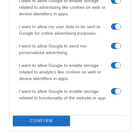
I want to allow Google to enable storage
szorítani.
related to advertising like cookies on web or
device identifiers in apps.
Megosztás:
Facebook
Twitter
Pinterest
I want to allow my user data to be sent to
Google for online advertising purposes.
Címkék:
trükk
,
láb
,
szőrös
,
új cipő
,
tágítás
I want to allow Google to send me
Korábbi bejegyzések
Következő bejegyzés
personalized advertising.
I want to allow Google to enable storage
related to analytics like cookies on web or
HASONLÓ BEJEGYZÉSEK
device identifiers in apps.
I want to allow Google to enable storage
related to functionality of the website or app.
CONFIRM