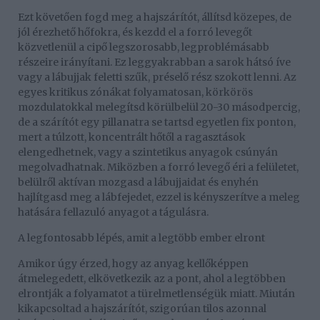
Ezt követően fogd meg a hajszárítót, állítsd közepes, de
jól érezhető hőfokra, és kezdd el a forró levegőt
közvetlenül a cipő legszorosabb, legproblémásabb
részeire irányítani. Ez leggyakrabban a sarok hátsó íve
vagy a lábujjak feletti szűk, préselő rész szokott lenni. Az
egyes kritikus zónákat folyamatosan, körkörös
mozdulatokkal melegítsd körülbelül 20-30 másodpercig,
de a szárítót egy pillanatra se tartsd egyetlen fix ponton,
mert a túlzott, koncentrált hőtől a ragasztások
elengedhetnek, vagy a szintetikus anyagok csúnyán
megolvadhatnak. Miközben a forró levegő éri a felületet,
belülről aktívan mozgasd a lábujjaidat és enyhén
hajlítgasd meg a lábfejedet, ezzel is kényszerítve a meleg
hatására fellazuló anyagot a tágulásra.
A legfontosabb lépés, amit a legtöbb ember elront
Amikor úgy érzed, hogy az anyag kellőképpen
átmelegedett, elkövetkezik az a pont, ahol a legtöbben
elrontják a folyamatot a türelmetlenségük miatt. Miután
kikapcsoltad a hajszárítót, szigorúan tilos azonnal