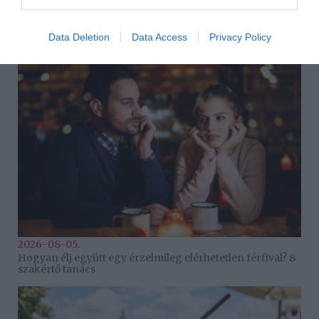
2026-08-06.
Data Deletion
Data Access
Privacy Policy
Kiderült Horányi Juli kisbabájának a neme
2026-08-05.
Hogyan élj együtt egy érzelmileg elérhetetlen férfival? 8
szakértő tanács