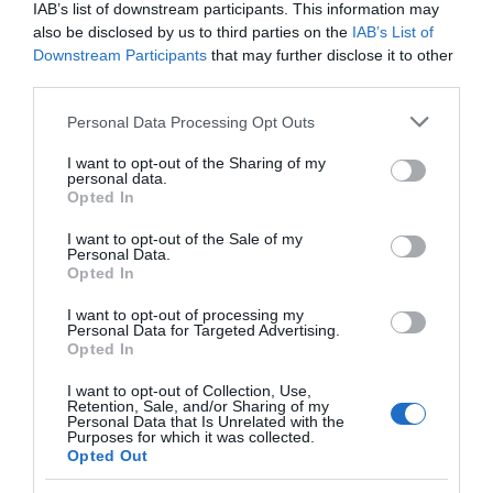
nincs egymásról hülyeséget beszélés a háttérben.
IAB’s list of downstream participants. This information may
Szerintem tök fontos, hogy a gyerek is érezze azt, így is
also be disclosed by us to third parties on the
IAB’s List of
lehet. Nem érdemes együtt maradni egy olyan
Downstream Participants
that may further disclose it to other
házasságban, ami nem jó, ami senkinek se jó –
third parties.
fogalmazott.
Please note that this website/app uses one or more Google
Personal Data Processing Opt Outs
services and may gather and store information including but
Megosztás:
Facebook
Twitter
Pinterest
not limited to your visit or usage behaviour. You may click to
I want to opt-out of the Sharing of my
personal data.
grant or deny consent to Google and its third-party tags to
Opted In
use your data for below specified purposes in below Google
Címkék:
csajozás
,
lányok
,
tinikor
,
Császár Előd
,
consent section.
I want to opt-out of the Sale of my
zenei pálya
Personal Data.
Opted In
Korábbi bejegyzések
Következő bejegyzés
I want to opt-out of processing my
Personal Data for Targeted Advertising.
Opted In
HASONLÓ BEJEGYZÉSEK
I want to opt-out of Collection, Use,
Retention, Sale, and/or Sharing of my
Personal Data that Is Unrelated with the
Purposes for which it was collected.
Opted Out