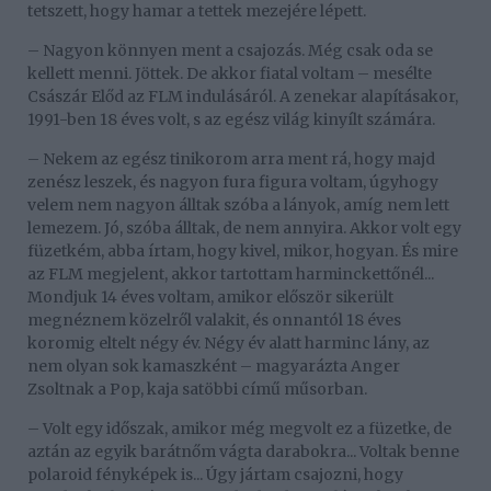
tetszett, hogy hamar a tettek mezejére lépett.
– Nagyon könnyen ment a csajozás. Még csak oda se
kellett menni. Jöttek. De akkor fiatal voltam – mesélte
Császár Előd az FLM indulásáról. A zenekar alapításakor,
1991-ben 18 éves volt, s az egész világ kinyílt számára.
– Nekem az egész tinikorom arra ment rá, hogy majd
zenész leszek, és nagyon fura figura voltam, úgyhogy
velem nem nagyon álltak szóba a lányok, amíg nem lett
lemezem. Jó, szóba álltak, de nem annyira. Akkor volt egy
füzetkém, abba írtam, hogy kivel, mikor, hogyan. És mire
az FLM megjelent, akkor tartottam harminckettőnél...
Mondjuk 14 éves voltam, amikor először sikerült
megnéznem közelről valakit, és onnantól 18 éves
koromig eltelt négy év. Négy év alatt harminc lány, az
nem olyan sok kamaszként – magyarázta Anger
Zsoltnak a Pop, kaja satöbbi című műsorban.
– Volt egy időszak, amikor még megvolt ez a füzetke, de
aztán az egyik barátnőm vágta darabokra... Voltak benne
polaroid fényképek is... Úgy jártam csajozni, hogy