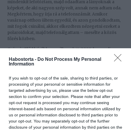
mindenkit lefotóztam, majd odaadtam a lányoknak a
képeket, de aki nagyon szép volt, annak nem adtam oda.
Megkértem, hogy írja rá a telefonszámát. Amikor
vasárnap otthon ültem egyedül, és azon gondolkodtam,
mit fogok csinálni, akkor elkezdtem nézegetni ezeket a
polaroidokat, majd telefonálgattam – mesélte a közös
főzés közben.
Császár Előd később megállapodott, 2009-ben pedig
kislánya született. A gyermeke édesanyjával tizennégy
Habostorta -
Do Not Process My Personal
évig voltak együtt, ám 2016-ban elváltak; amit a zenész
Information
igyekezett minél békésebben intézni.
– Amikor elváltunk, nekem nagyon fontos volt, hogy ne
If you wish to opt-out of the sale, sharing to third parties, or
harcoljunk a gyerek feje fölött a gyerek miatt...
processing of your personal or sensitive information for
Akármennyire sértődött vagyok, akármennyire dühös
targeted advertising by us, please use the below opt-out
vagyok, akármennyire utáljuk egymást, akkor is el fog
section to confirm your selection. Please note that after your
múlni, és iksz év múlva a gyerekünk még mindig kicsi
opt-out request is processed you may continue seeing
lesz, és még mindig beszélnünk kell. Úgyhogy a
interest-based ads based on personal information utilized by
minimum az, hogy próbáljak meg a lehető leginkább
us or personal information disclosed to third parties prior to
civilizáltan elválni... Mi azóta is viszonylag jóban vagyunk
your opt-out. You may separately opt-out of the further
egymással, tehát nincs bajunk egymással, nincs anyázás,
disclosure of your personal information by third parties on the