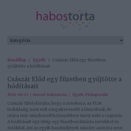
Kezdőlap
/
Egyéb
/
Császár Előd egy füzetben
gyűjtötte a hódításait
Császár Előd egy füzetben gyűjtötte a
hódításait
2026-06-13 / Szerző:
Habostorta
/
Egyéb
,
Párkapcsolat
Császár Előd elárulta, hogy a zenekara, az FLM
indulásáig nem volt a legsikeresebb a lányoknál, de
utána már mindennél könnyebben ment neki a csajozás.
A hódításait egy ideig egy füzetben listázta nevekkel és
fotókkal, ám az egyik barátnőjének mindez annyira nem