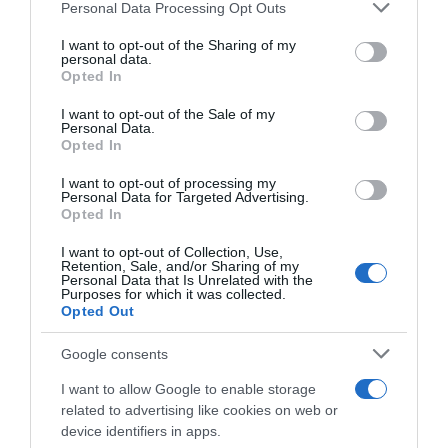
Please note that this website/app uses one or more Google
Emilio Vitolo
Personal Data Processing Opt Outs
services and may gather and store information including but
not limited to your visit or usage behaviour. You may click to
I want to opt-out of the Sharing of my
Korábbi bejegyzések
Következő bejegyzés
personal data.
grant or deny consent to Google and its third-party tags to
Opted In
use your data for below specified purposes in below Google
consent section.
I want to opt-out of the Sale of my
HASONLÓ BEJEGYZÉSEK
Personal Data.
Opted In
I want to opt-out of processing my
Personal Data for Targeted Advertising.
Opted In
I want to opt-out of Collection, Use,
Retention, Sale, and/or Sharing of my
Personal Data that Is Unrelated with the
Purposes for which it was collected.
Opted Out
Google consents
I want to allow Google to enable storage
related to advertising like cookies on web or
2026-08-08.
device identifiers in apps.
Zendaya és Tom Holland luxushotelben tartották a