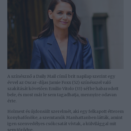
A színésznő a Daily Mail című brit napilap szerint egy
évvel az Oscar-díjas Jamie Foxx (52) színésszel való
szakítását követően Emilio Vitolo (33) séfbe habarodott
bele, és most már le sem tagadhatja, mennyire odavan
érte.
Holmest és újdonsült szerelmét, aki egy felkapott étterem
konyhafőnöke, a szemtanúk Manhattanben látták, amint
igen szenvedélyes csókcsatát vívtak, a külvilággal mit
sem törődve.